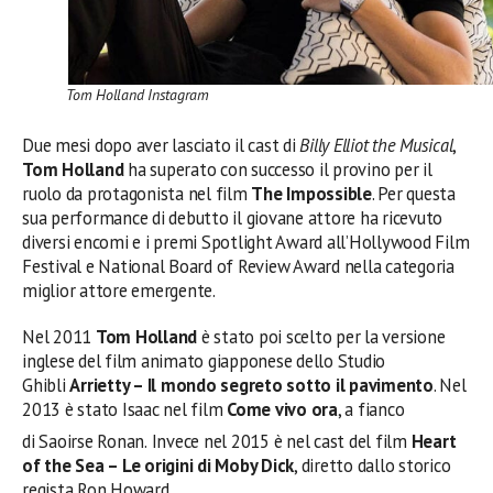
Tom Holland Instagram
Due mesi dopo aver lasciato il cast di
Billy Elliot the Musical
,
Tom Holland
ha superato con successo il provino per il
ruolo da protagonista nel film
The Impossible
. Per questa
sua performance di debutto il giovane attore ha ricevuto
diversi encomi e i premi Spotlight Award all’Hollywood Film
Festival e National Board of Review Award nella categoria
miglior attore emergente.
Nel 2011
Tom Holland
è stato poi scelto per la versione
inglese del film animato giapponese dello Studio
Ghibli
Arrietty – Il mondo segreto sotto il pavimento
. Nel
2013 è stato Isaac nel film
Come vivo ora
, a fianco
di Saoirse Ronan.
Invece nel 2015 è nel cast del film
Heart
of the Sea – Le origini di Moby Dick
, diretto dallo storico
regista Ron Howard.