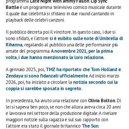
programma
Late Night with Jimmy Fallon
.
Lip Sync
Battle
è un programma televisivo comico musicale durante
il quale due celebrità si sfidano in due round cantando in
playback delle celebri canzoni.
Il pubblico decreta poi il vincitore. In questo caso,
i due si
sono sfidati, e l’attore
si è esibito sulle note di
Umbrella di
Rihanna
, regalando al pubblico una delle performance più
amate del programma.
A novembre 2021, per la prima
volta, i due hanno menzionato la loro relazione.
A gennaio 2025, poi,
TMZ ha riportato che
Tom Holland e
Zendaya si sono fidanzati ufficialmente
. Ad inizio marzo
2026, poi, ha iniziato a circolare la
notizia secondo cui la
coppia si sarebbe sposata in segreto
.
In precedenza, ha avuto una relazione con
Olivia Bolton
. Di
lei si sapeva ben poco, se non che allora aveva circa 20 anni
e lavorava nel settore della produzione digitale. A rivelare
maggiori notizie sulla ragazza e sul suo rapporto con
l’attore era stato il giornale britannico
The Sun
.