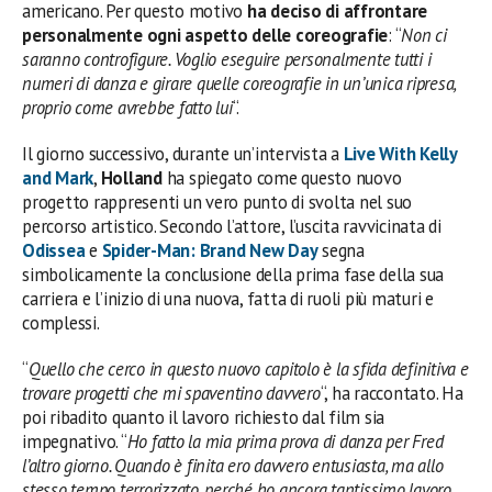
americano. Per questo motivo
ha deciso di affrontare
personalmente ogni aspetto delle coreografie
: “
Non ci
saranno controfigure. Voglio eseguire personalmente tutti i
numeri di danza e girare quelle coreografie in un’unica ripresa,
proprio come avrebbe fatto lui
“.
Il giorno successivo, durante un’intervista a
Live With Kelly
and Mark
,
Holland
ha spiegato come questo nuovo
progetto rappresenti un vero punto di svolta nel suo
percorso artistico. Secondo l’attore, l’uscita ravvicinata di
Odissea
e
Spider-Man: Brand New Day
segna
simbolicamente la conclusione della prima fase della sua
carriera e l’inizio di una nuova, fatta di ruoli più maturi e
complessi.
“
Quello che cerco in questo nuovo capitolo è la sfida definitiva e
trovare progetti che mi spaventino davvero
“, ha raccontato. Ha
poi ribadito quanto il lavoro richiesto dal film sia
impegnativo. “
Ho fatto la mia prima prova di danza per Fred
l’altro giorno. Quando è finita ero davvero entusiasta, ma allo
stesso tempo terrorizzato, perché ho ancora tantissimo lavoro