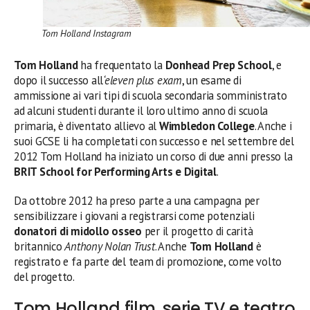
Tom Holland Instagram
Tom Holland
ha frequentato la
Donhead Prep School
, e
dopo il successo all
‘eleven plus exam
, un esame di
ammissione ai vari tipi di scuola secondaria somministrato
ad alcuni studenti durante il loro ultimo anno di scuola
primaria, è diventato allievo al
Wimbledon College
. Anche i
suoi GCSE li ha completati con successo e nel settembre del
2012 Tom Holland ha iniziato un corso di due anni presso la
BRIT School for Performing Arts e Digital
.
Da ottobre 2012 ha preso parte a una campagna per
sensibilizzare i giovani a registrarsi come potenziali
donatori di midollo osseo
per il progetto di carità
britannico
Anthony Nolan Trust
. Anche
Tom Holland
è
registrato e fa parte del team di promozione, come volto
del progetto.
Tom Holland film, serie TV e teatro