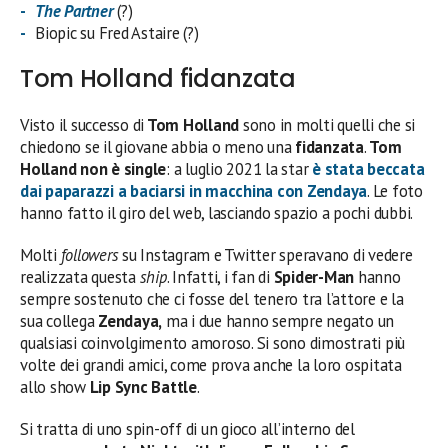
The Partner
(?)
Biopic su Fred Astaire (?)
Tom Holland fidanzata
Visto il successo di
Tom Holland
sono in molti quelli che si
chiedono se il giovane abbia o meno una
fidanzata
.
Tom
Holland
non è single
: a luglio 2021 la star
è stata beccata
dai paparazzi a baciarsi in macchina con
Zendaya
. Le foto
hanno fatto il giro del web, lasciando spazio a pochi dubbi.
Molti
followers
su Instagram e Twitter speravano di vedere
realizzata questa
ship
. Infatti, i fan di
Spider-Man
hanno
sempre sostenuto che ci fosse del tenero tra l’attore e la
sua collega
Zendaya,
ma i due hanno sempre negato un
qualsiasi coinvolgimento amoroso. Si sono dimostrati più
volte dei grandi amici, come prova anche la loro ospitata
allo show
Lip Sync Battle
.
Si tratta di uno spin-off di un gioco all’interno del