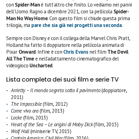
con
Spider-Man
è tutt’altro che finito. Lo vediamo nei panni
dell’Uomo Ragno a dicembre 2021, con la pellicola
Spider-
Man No Way Home
. Con questo film si chiude questa prima
trilogia, ma
pare che sia già nei progetti una seconda
.
Sempre con Disney e con il collega della Marvel Chris Pratt,
Holland ha fatto il doppiatore nella pellicola animata di
Pixar
Onward
. Infine è con
Chris Evans
nel film
The Devil
All The Time
e nell’adattamento cinematografico del
videogioco
Uncharted
.
Lista completa dei suoi film e serie TV
Arrietty – Il mondo segreto sotto il pavimento
(doppiatore,
2011)
The Impossible
(film, 2012)
Come vivo ora
(film, 2013)
Locke
(film, 2013)
Heart of the Sea – Le origini di Moby Dick
(film, 2015)
Wolf Hall
(miniserie TV, 2015)
Captain America: Civil War
(film, 2016)