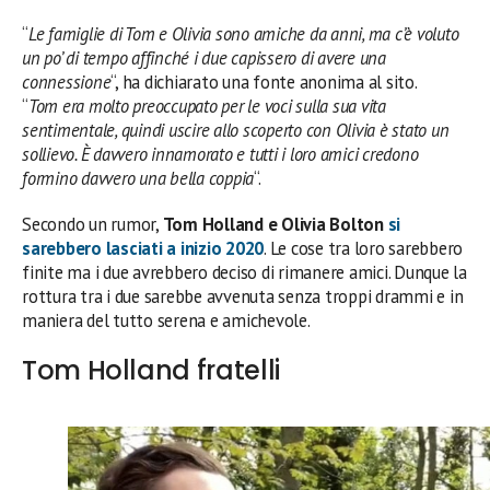
“
Le famiglie di Tom e Olivia sono amiche da anni, ma c’è voluto
un po’ di tempo affinché i due capissero di avere una
connessione
“, ha dichiarato una fonte anonima al sito.
“
Tom era molto preoccupato per le voci sulla sua vita
sentimentale, quindi uscire allo scoperto con Olivia è stato un
sollievo. È davvero innamorato e tutti i loro amici credono
formino davvero una bella coppia
“.
Secondo un rumor,
Tom Holland e Olivia Bolton
si
sarebbero lasciati a inizio 2020
. Le cose tra loro sarebbero
finite ma i due avrebbero deciso di rimanere amici. Dunque la
rottura tra i due sarebbe avvenuta senza troppi drammi e in
maniera del tutto serena e amichevole.
Tom Holland fratelli