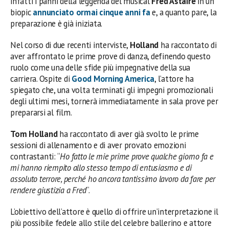
infatti i panni della leggenda del musical
Fred Astaire
in un
biopic
annunciato ormai cinque anni fa
e, a quanto pare, la
preparazione è già iniziata.
Nel corso di due recenti interviste,
Holland
ha raccontato di
aver affrontato le prime prove di danza, definendo questo
ruolo come una delle sfide più impegnative della sua
carriera. Ospite di
Good Morning America
, l’attore ha
spiegato che, una volta terminati gli impegni promozionali
degli ultimi mesi, tornerà immediatamente in sala prove per
prepararsi al film.
Tom Holland
ha raccontato di aver già svolto le prime
sessioni di allenamento e di aver provato emozioni
contrastanti: “
Ho fatto le mie prime prove qualche giorno fa e
mi hanno riempito allo stesso tempo di entusiasmo e di
assoluto terrore, perché ho ancora tantissimo lavoro da fare per
rendere giustizia a Fred
“.
L’obiettivo dell’attore è quello di offrire un’interpretazione il
più possibile fedele allo stile del celebre ballerino e attore