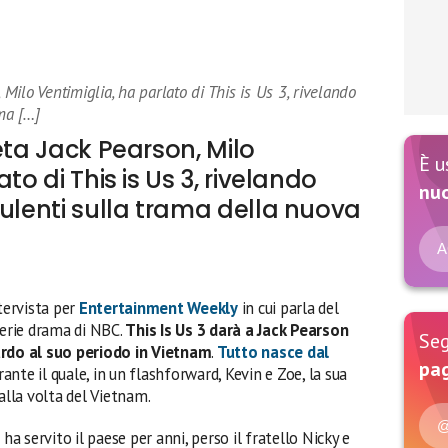
 Milo Ventimiglia, ha parlato di This is Us 3, rivelando
ama […]
eta Jack Pearson, Milo
È u
to di This is Us 3, rivelando
nu
culenti sulla trama della nuova
A
ntervista per
Entertainment Weekly
in cui parla del
serie drama di NBC.
This Is Us 3 darà a Jack Pearson
Seg
ardo al suo periodo in Vietnam
.
Tutto nasce dal
pag
urante il quale, in un flashforward, Kevin e Zoe, la sua
lla volta del Vietnam.
@
ha servito il paese per anni, perso il fratello Nicky e