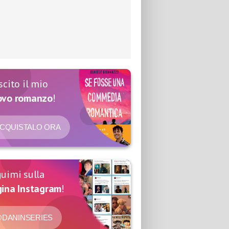
scito il mio
ovo romanzo
!
CQUISTALO ORA
uimi sulla
ina Instagram
!
DANINSERIES