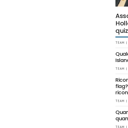
Ass
Holl
quiz
TEAM |
Qual
Islan
TEAM |
Rico
flag?
ricon
TEAM |
Quant
quan
TEAM |