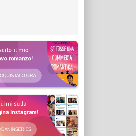
scito il mio
ovo romanzo
!
CQUISTALO ORA
uimi sulla
ina Instagram
!
DANINSERIES