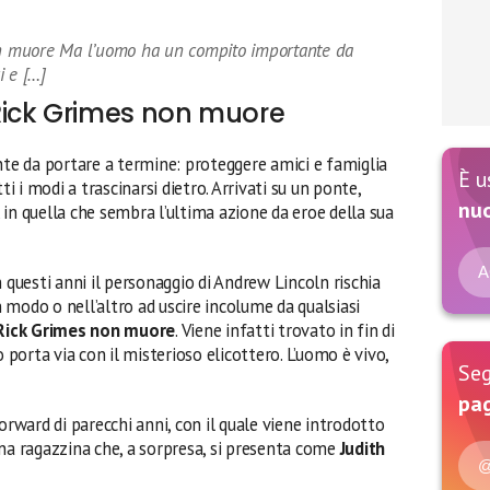
 muore Ma l’uomo ha un compito importante da
i e […]
ick Grimes non muore
e da portare a termine: proteggere amici e famiglia
È u
ti i modi a trascinarsi dietro. Arrivati su un ponte,
nu
a, in quella che sembra l’ultima azione da eroe della sua
A
n questi anni il personaggio di Andrew Lincoln rischia
un modo o nell’altro ad uscire incolume da qualsiasi
Rick Grimes non muore
. Viene infatti trovato in fin di
lo porta via con il misterioso elicottero. L’uomo è vivo,
Seg
pag
orward di parecchi anni, con il quale viene introdotto
una ragazzina che, a sorpresa, si presenta come
Judith
@