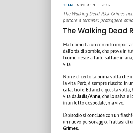
TEAM
| NOVEMBRE 5, 2018
The Walking Dead Rick Grimes non
portare a termine: proteggere amic
The Walking Dead R
Ma l’uomo ha un compito important
dall’orda di zombie, che prova in tut
l’uomo riesce a farlo saltare in ari
vita.
Non è di certo la prima volta che i
la vita. Però, è sempre riuscito in 
catastrofe. Ed anche questa volta,
vita da
Jadis/Anne
, che lo salva e 
in un letto d’ospedale, ma vivo.
L’episodio si conclude con un flashf
un nuovo personaggio. Trattasi di 
Grimes
.