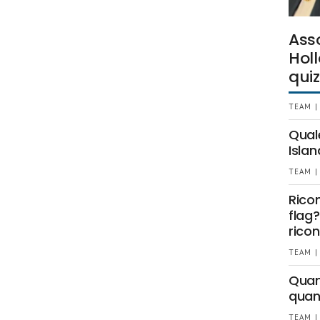
Ass
Holl
quiz
TEAM |
Qual
Islan
TEAM |
Rico
flag?
ricon
TEAM |
Quant
quan
TEAM |