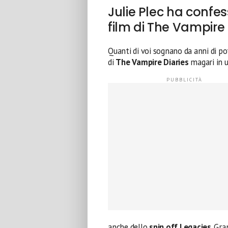
Julie Plec ha confes
film di The Vampire 
Quanti di voi sognano da anni di po
di
The Vampire Diaries
magari in 
anche dello
spin off Legacies
. Gra