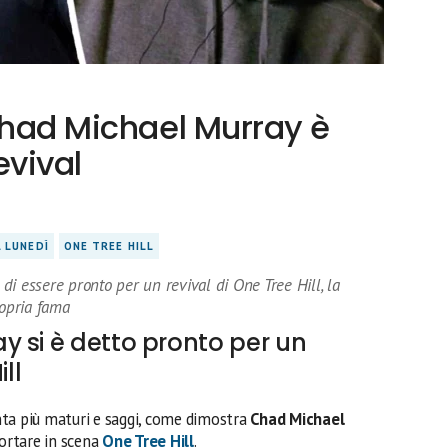
Chad Michael Murray è
evival
L LUNEDÌ
ONE TREE HILL
i essere pronto per un revival di One Tree Hill, la
ropria fama
 si è detto pronto per un
ll
venta più maturi e saggi, come dimostra
Chad Michael
portare in scena
One Tree Hill
.