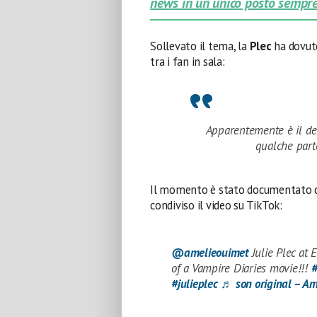
news in un unico posto sempre
Sollevato il tema, la
Plec
ha dovuto
tra i fan in sala:
Apparentemente è il des
qualche part
Il momento è stato documentato da
condiviso il video su TikTok:
@amelieouimet
Julie Plec at 
of a Vampire Diaries movie!!!
#
#julieplec
♬ son original – Am