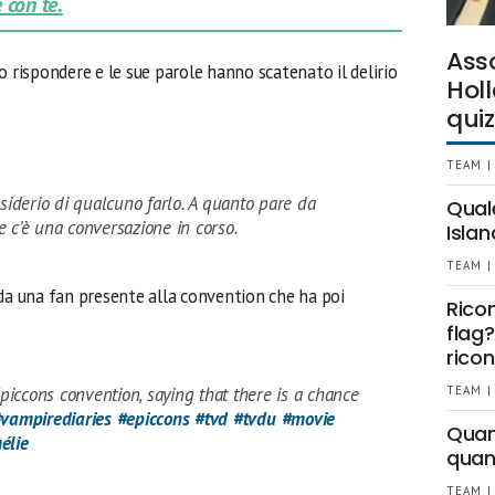
 con te.
Ass
 rispondere e le sue parole hanno scatenato il delirio
Holl
quiz
TEAM |
iderio di qualcuno farlo. A quanto pare da
Qual
e c’è una conversazione in corso.
Islan
TEAM |
 una fan presente alla convention che ha poi
Rico
flag?
ricon
Epiccons convention, saying that there is a chance
TEAM |
vampirediaries
#epiccons
#tvd
#tvdu
#movie
Quant
élie
quan
TEAM |