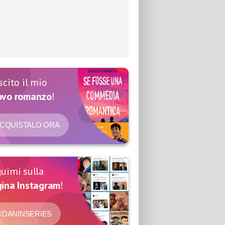
scito il mio
ovo romanzo
!
CQUISTALO ORA
uimi sulla
ina Instagram
!
DANINSERIES