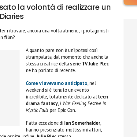
sato la volontà di realizzare un
Diaries
ter ritrovare, ancora una volta almeno, i protagonisti
un
film
?
A quanto pare non è un’ipotesi così
strampalata, dal momento che anche la
stessa creatrice della
serie TV Julie Plec
ne ha parlato di recente.
Come vi avevamo anticipato
, nel
weekend si è tenuto un evento
incredibile, totalmente dedicato al
teen
drama fantasy
,
I Was Feeling Festive in
Mystic Falls
per Epic Con.
Fatta eccezione di
Ian Somerhalder
,
hanno presenziato moltissimi attori,
nde ospite, infine,
Julie Plec
stessa.