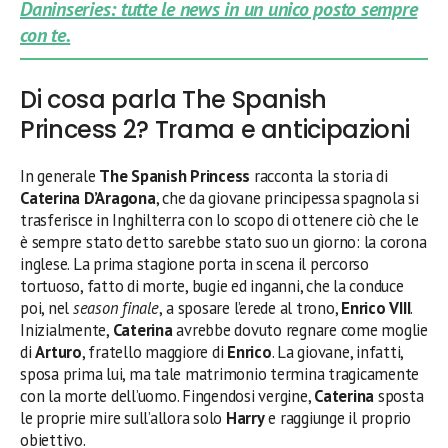
Daninseries: tutte le news in un unico posto sempre
con te.
Di cosa parla The Spanish
Princess 2? Trama e anticipazioni
In generale
The Spanish Princess
racconta la storia di
Caterina D’Aragona
, che da giovane principessa spagnola si
trasferisce in Inghilterra con lo scopo di ottenere ciò che le
è sempre stato detto sarebbe stato suo un giorno: la corona
inglese. La prima stagione porta in scena il percorso
tortuoso, fatto di morte, bugie ed inganni, che la conduce
poi, nel
season finale
,
a sposare l’erede al trono,
Enrico VIII
.
Inizialmente,
Caterina
avrebbe dovuto regnare come moglie
di
Arturo
, fratello maggiore di
Enrico
. La giovane, infatti,
sposa prima lui, ma tale matrimonio termina tragicamente
con la morte dell’uomo. Fingendosi vergine,
Caterina
sposta
le proprie mire sull’allora solo
Harry
e raggiunge il proprio
obiettivo.