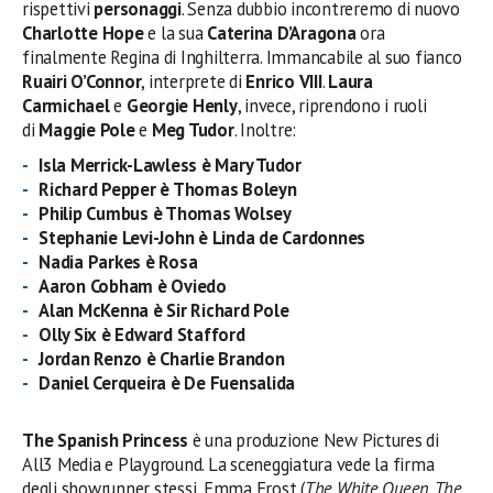
rispettivi
personaggi
. Senza dubbio incontreremo di nuovo
Charlotte Hope
e la sua
Caterina D’Aragona
ora
finalmente Regina di Inghilterra. Immancabile al suo fianco
Ruairi O’Connor
, interprete di
Enrico VIII
.
Laura
Carmichael
e
Georgie Henly
, invece, riprendono i ruoli
di
Maggie Pole
e
Meg Tudor
. Inoltre:
Isla Merrick-Lawless è Mary Tudor
Richard Pepper
è Thomas Boleyn
Philip Cumbus è Thomas Wolsey
Stephanie Levi-John è Linda de Cardonnes
Nadia Parkes è Rosa
Aaron Cobham è Oviedo
Alan McKenna è Sir Richard Pole
Olly Six è Edward Stafford
Jordan Renzo è Charlie Brandon
Daniel Cerqueira è De Fuensalida
The Spanish Princess
è una produzione New Pictures di
All3 Media e Playground. La sceneggiatura vede la firma
degli showrunner stessi, Emma Frost (
The White Queen, The