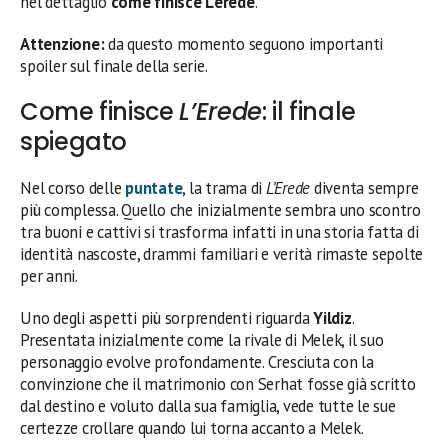
nel dettaglio
come finisce L’erede
.
Attenzione:
da questo momento seguono importanti
spoiler sul finale della serie.
Come finisce
L’Erede
: il finale
spiegato
Nel corso delle
puntate
, la trama di
L’Erede
diventa sempre
più complessa. Quello che inizialmente sembra uno scontro
tra buoni e cattivi si trasforma infatti in una storia fatta di
identità nascoste, drammi familiari e verità rimaste sepolte
per anni.
Uno degli aspetti più sorprendenti riguarda
Yildiz
.
Presentata inizialmente come la rivale di Melek, il suo
personaggio evolve profondamente. Cresciuta con la
convinzione che il matrimonio con Serhat fosse già scritto
dal destino e voluto dalla sua famiglia, vede tutte le sue
certezze crollare quando lui torna accanto a Melek.