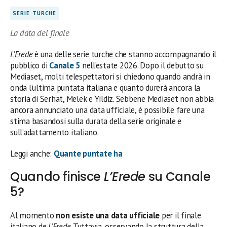
SERIE TURCHE
La data del finale
L’Erede
è una delle serie turche che stanno accompagnando il
pubblico di
Canale 5
nell’estate 2026. Dopo il debutto su
Mediaset, molti telespettatori si chiedono quando andrà in
onda l’ultima puntata italiana e quanto durerà ancora la
storia di Serhat, Melek e Yildiz. Sebbene Mediaset non abbia
ancora annunciato una data ufficiale, è possibile fare una
stima basandosi sulla durata della serie originale e
sull’adattamento italiano.
Leggi anche:
Quante puntate ha
Quando finisce
L’Erede
su Canale
5?
Al momento
non esiste una data ufficiale
per il finale
italiano de
L’Erede
. Tuttavia, osservando la struttura della