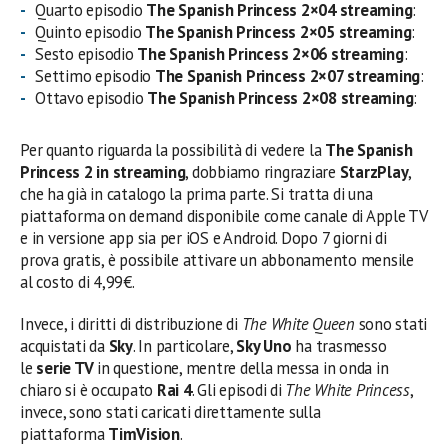
Quarto episodio
The Spanish Princess 2×04 streaming
:
Quinto episodio
The Spanish Princess 2×05 streaming
:
Sesto episodio
The Spanish Princess 2×06 streaming
:
Settimo episodio
The Spanish Princess 2×07 streaming
:
Ottavo episodio
The Spanish Princess 2×08 streaming
:
Per quanto riguarda la possibilità di vedere la
The Spanish
Princess 2 in streaming
, dobbiamo ringraziare
StarzPlay
,
che ha già in catalogo la prima parte. Si tratta di una
piattaforma on demand disponibile come canale di Apple TV
e in versione app sia per iOS e Android. Dopo 7 giorni di
prova gratis, è possibile attivare un abbonamento mensile
al costo di 4,99€.
Invece, i diritti di distribuzione di
The White Queen
sono stati
acquistati da
Sky
. In particolare,
Sky Uno
ha trasmesso
le
serie TV
in questione, mentre della messa in onda in
chiaro si è occupato
Rai 4
. Gli episodi di
The White Princess
,
invece, sono stati caricati direttamente sulla
piattaforma
TimVision
.