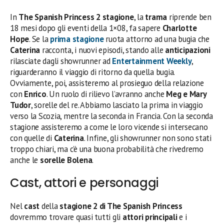
In
The Spanish Princess 2 stagione
, la
trama
riprende ben
18 mesi dopo gli eventi della 1×08, fa sapere
Charlotte
Hope
. Se la
prima stagione
ruota attorno ad una bugia che
Caterina
racconta, i nuovi episodi, stando alle
anticipazioni
rilasciate dagli showrunner ad
Entertainment Weekly
,
riguarderanno il viaggio di ritorno da quella bugia.
Ovviamente, poi, assisteremo al prosieguo della relazione
con
Enrico
. Un ruolo di rilievo l’avranno anche
Meg e Mary
Tudor
, sorelle del re. Abbiamo lasciato la prima in viaggio
verso la Scozia, mentre la seconda in Francia. Con la seconda
stagione assisteremo a come le loro vicende si intersecano
con quelle di
Caterina
. Infine, gli showrunner non sono stati
troppo chiari, ma c’è una buona probabilità che rivedremo
anche le
sorelle Bolena
.
Cast, attori e personaggi
Nel
cast
della
stagione 2 di The Spanish Princess
dovremmo trovare quasi tutti gli
attori principali
e i