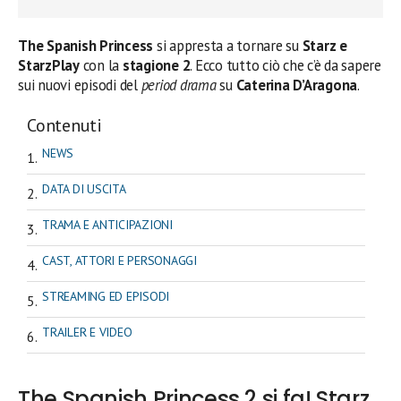
The Spanish Princess
si appresta a tornare su
Starz e
StarzPlay
con la
stagione 2
. Ecco tutto ciò che c’è da sapere
sui nuovi episodi del
period drama
su
Caterina D’Aragona
.
Contenuti
NEWS
DATA DI USCITA
TRAMA E ANTICIPAZIONI
CAST, ATTORI E PERSONAGGI
STREAMING ED EPISODI
TRAILER E VIDEO
The Spanish Princess 2 si fa! Starz