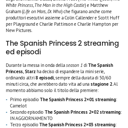
White Princess, The Man in the High Castle
) e Matthew
Graham (
Life on Mars, Dr. Who
) che figurano anche come
produttori esecutivi assieme a Colin Callender e Scott Huff
per Playground e Charlie Pattinson e Charlie Hampton per
New Pictures.
The Spanish Princess 2 streaming
ed episodi
Durante la messa in onda della
season 1
di
The Spanish
Princess
,
Starz
ha deciso di espandere la mini serie,
ordinando altri
8 episodi
, sempre della durata di 50/60
minuti circa, che avrebbero dato vita ad una
stagione 2
. Al
momento abbiamo solo il titolo della premiere:
Primo episodio
The Spanish Princess 2×01 streaming
:
Camelot
Secondo episodio
The Spanish Princess 2×02 streaming
:
IN AGGIORNAMENTO
Terzo episodio
The Spanish Princess 2×03 streaming
: