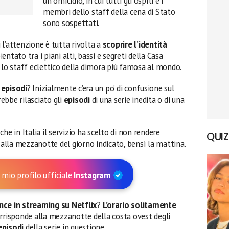
un omicidio, in cui tutti gli ospiti e i
membri dello staff della cena di Stato
sono sospettati.
ui l’attenzione è tutta rivolta a
scoprire l’identità
entato tra i piani alti, bassi e segreti della Casa
 lo staff eclettico della dimora più famosa al mondo.
 episodi
? Inizialmente c’era un po’ di confusione sul
ebbe rilasciato gli
episodi
di una serie inedita o di una
he in Italia il servizio ha scelto di non rendere
QUIZ
à alla mezzanotte del giorno indicato, bensì la mattina.
 mio profilo ufficiale
Instagram
ence
in streaming su Netflix
?
L’orario solitamente
orrisponde alla mezzanotte della costa ovest degli
episodi
della serie in questione.