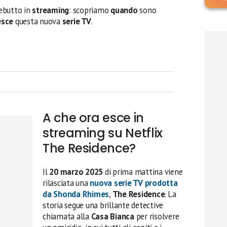
debutto in
streaming
: scopriamo
quando
sono
esce
questa nuova
serie TV
.
A che ora esce in
streaming su Netflix
The Residence?
Il
20 marzo 2025
di prima mattina viene
rilasciata una
nuova
serie TV
prodotta
da
Shonda Rhimes
,
The Residence
. La
storia segue una brillante detective
chiamata alla
Casa Bianca
per risolvere