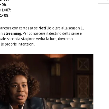
1×06
:
e 1×07
:
 1×08
:
 ancora con certezza se
Netflix
, oltre alla season 1,
in
streaming
. Per conoscere il destino della serie e
uale seconda stagione vedrà la luce, dovremo
le proprie intenzioni.