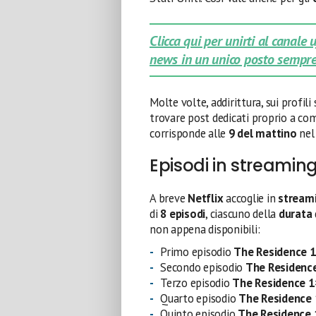
Clicca qui per unirti al canale
news in un unico posto sempre
Molte volte, addirittura, sui profil
trovare post dedicati proprio a com
corrisponde alle
9 del mattino
nel
Episodi in streaming
A breve
Netflix
accoglie in
stream
di
8 episodi
, ciascuno della
durata
non appena disponibili:
Primo episodio
The Residence 
Secondo episodio
The Residenc
Terzo episodio
The Residence 
Quarto episodio
The Residence
Quinto episodio
The Residence 