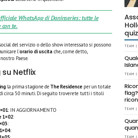
Ass
 ufficiale WhatsApp di Daninseries: tutte le
Holl
 con te.
quiz
i social del servizio o dello show interessato si possono
TEAM |
unicare l’
orario di uscita
che, come detto,
Qual
 nostro Paese.
Islan
 su Netflix
TEAM |
Rico
ing
la prima stagione de
The Residence
per un totale
flag?
di circa 50 minuti. Di seguito troverete tutti i titoli
ricon
1×01
: IN AGGIORNAMENTO
TEAM |
e 1×02
:
Quant
1×03
:
quan
 1×04
:
1×05
:
TEAM |