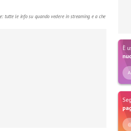
e: tutte le info su quando vedere in streaming e a che
È u
nu
A
Seg
pag
@