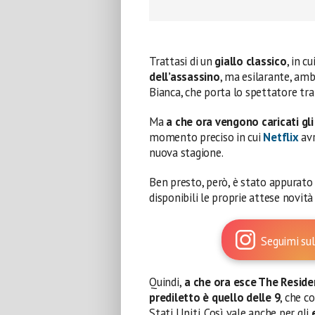
Trattasi di un
giallo classico
, in c
dell’assassino
, ma esilarante, ambi
Bianca, che porta lo spettatore tra
Ma
a che ora vengono caricati gli
momento preciso in cui
Netflix
avr
nuova stagione.
Ben presto, però, è stato appurato c
disponibili le proprie attese novit
Seguimi sul
Quindi,
a che ora esce
The Resid
prediletto è quello delle 9
, che c
Stati Uniti. Così vale anche per gli