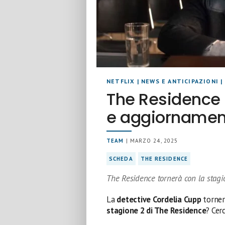
NETFLIX
|
NEWS E ANTICIPAZIONI
|
The Residence 
e aggiornamen
TEAM
| MARZO 24, 2025
SCHEDA
THE RESIDENCE
The Residence tornerà con la stagi
La
detective Cordelia Cupp
tornerà
stagione 2 di The Residence
? Cer