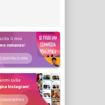
scito il mio
ovo romanzo
!
CQUISTALO ORA
uimi sulla
ina Instagram
!
DANINSERIES