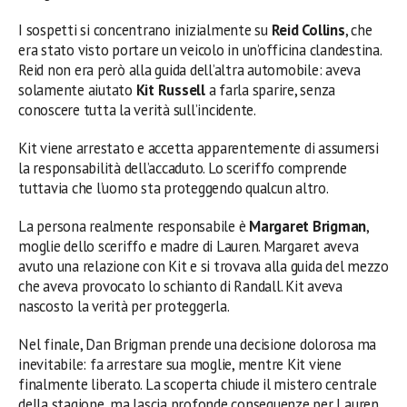
I sospetti si concentrano inizialmente su
Reid Collins
, che
era stato visto portare un veicolo in un’officina clandestina.
Reid non era però alla guida dell’altra automobile: aveva
solamente aiutato
Kit Russell
a farla sparire, senza
conoscere tutta la verità sull’incidente.
Kit viene arrestato e accetta apparentemente di assumersi
la responsabilità dell’accaduto. Lo sceriffo comprende
tuttavia che l’uomo sta proteggendo qualcun altro.
La persona realmente responsabile è
Margaret Brigman
,
moglie dello sceriffo e madre di Lauren. Margaret aveva
avuto una relazione con Kit e si trovava alla guida del mezzo
che aveva provocato lo schianto di Randall. Kit aveva
nascosto la verità per proteggerla.
Nel finale, Dan Brigman prende una decisione dolorosa ma
inevitabile: fa arrestare sua moglie, mentre Kit viene
finalmente liberato. La scoperta chiude il mistero centrale
della stagione, ma lascia profonde conseguenze per Lauren,