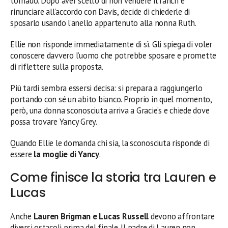
tornado. Dopo aver scelto di non vendere il ranch e
rinunciare all’accordo con Davis, decide di chiederle di
sposarlo usando l’anello appartenuto alla nonna Ruth.
Ellie non risponde immediatamente di sì. Gli spiega di voler
conoscere davvero l’uomo che potrebbe sposare e promette
di riflettere sulla proposta.
Più tardi sembra essersi decisa: si prepara a raggiungerlo
portando con sé un abito bianco. Proprio in quel momento,
però, una donna sconosciuta arriva a Gracie’s e chiede dove
possa trovare Yancy Grey.
Quando Ellie le domanda chi sia, la sconosciuta risponde di
essere
la moglie di Yancy
.
Come finisce la storia tra Lauren e
Lucas
Anche
Lauren Brigman e Lucas Russell
devono affrontare
diversi ostacoli prima del finale. Il padre di Lauren non