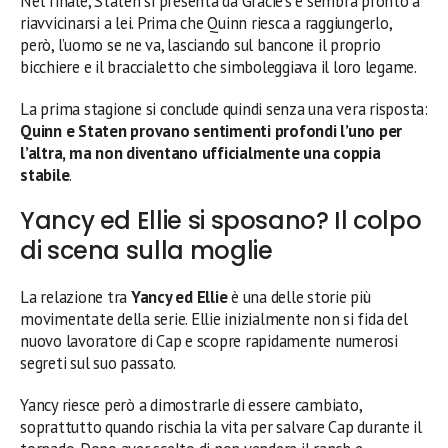
Nel finale, Staten si presenta da Gracie’s e sembra pronto a
riavvicinarsi a lei. Prima che Quinn riesca a raggiungerlo,
però, l’uomo se ne va, lasciando sul bancone il proprio
bicchiere e il braccialetto che simboleggiava il loro legame.
La prima stagione si conclude quindi senza una vera risposta:
Quinn e Staten provano sentimenti profondi l’uno per
l’altra, ma non diventano ufficialmente una coppia
stabile
.
Yancy ed Ellie si sposano? Il colpo
di scena sulla moglie
La relazione tra
Yancy ed Ellie
è una delle storie più
movimentate della serie. Ellie inizialmente non si fida del
nuovo lavoratore di Cap e scopre rapidamente numerosi
segreti sul suo passato.
Yancy riesce però a dimostrarle di essere cambiato,
soprattutto quando rischia la vita per salvare Cap durante il