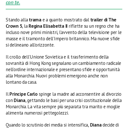
con te.
Stando alla
trama
e a quanto mostrato dal
trailer di The
Crown 5
, la
Regina Elisabetta II
riflette su un regno che ha
incluso nove primi ministri, l’avvento della televisione per le
masse e il tramonto dell’Impero britannico. Ma nuove sfide
si delineano all’orizzonte.
Il crollo dell’Unione Sovietica e il trasferimento della
sovranità di Hong Kong segnalano un cambiamento radicale
nell’ordine internazionale e presentano sfide e opportunità
alla Monarchia. Nuovi problemi emergono anche non
lontano da casa.
Il
Principe Carlo
spinge la madre ad acconsentire al divorzio
con
Diana
, gettando le basi per una crisi costituzionale della
Monarchia. La vita sempre più separata tra marito e moglie
alimenta numerosi pettegolezzi.
Quando lo scrutinio dei media si intensifica,
Diana
decide di