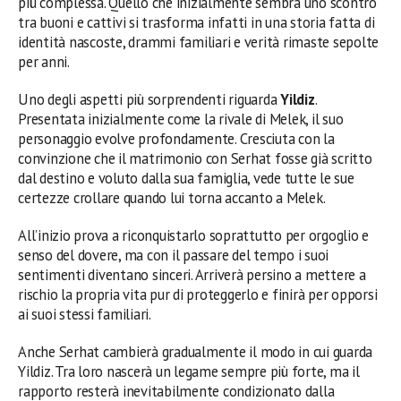
più complessa. Quello che inizialmente sembra uno scontro
tra buoni e cattivi si trasforma infatti in una storia fatta di
identità nascoste, drammi familiari e verità rimaste sepolte
per anni.
Uno degli aspetti più sorprendenti riguarda
Yildiz
.
Presentata inizialmente come la rivale di Melek, il suo
personaggio evolve profondamente. Cresciuta con la
convinzione che il matrimonio con Serhat fosse già scritto
dal destino e voluto dalla sua famiglia, vede tutte le sue
certezze crollare quando lui torna accanto a Melek.
All’inizio prova a riconquistarlo soprattutto per orgoglio e
senso del dovere, ma con il passare del tempo i suoi
sentimenti diventano sinceri. Arriverà persino a mettere a
rischio la propria vita pur di proteggerlo e finirà per opporsi
ai suoi stessi familiari.
Anche Serhat cambierà gradualmente il modo in cui guarda
Yildiz. Tra loro nascerà un legame sempre più forte, ma il
rapporto resterà inevitabilmente condizionato dalla