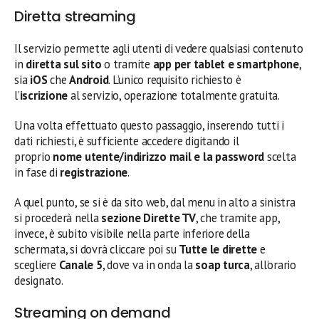
Diretta streaming
Il servizio permette agli utenti di vedere qualsiasi contenuto
in
diretta sul sito
o tramite
app per tablet e smartphone
,
sia
iOS
che
Android
. L’unico requisito richiesto è
l’
iscrizione
al servizio, operazione totalmente gratuita.
Una volta effettuato questo passaggio, inserendo tutti i
dati richiesti, è sufficiente accedere digitando il
proprio
nome utente/indirizzo mail e la password
scelta
in fase di
registrazione
.
A quel punto, se si è da sito web, dal menu in alto a sinistra
si procederà nella
sezione Dirette TV
, che tramite app,
invece, è subito visibile nella parte inferiore della
schermata, si dovrà cliccare poi su
Tutte le dirette
e
scegliere
Canale 5
, dove va in onda la
soap turca
, all’orario
designato.
Streaming on demand