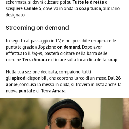
schermata, si dovrà cliccare poi su
Tutte le dirette
e
scegliere
Canale 5
, dove va in onda la
soap turca
, all’orario
designato.
Streaming on demand
In seguito al passaggio in TV, è poi possibile recuperare le
puntate grazie all’opzione
on demand
. Dopo aver
effettuato il
log-in
, basterà digitare nella barra delle
ricerche
Terra Amara
e cliccare sulla locandina della
soap
.
Nella sua sezione dedicata, compaiono tutti
gli
episodi
disponibili, che coprono l’arco di un mese. Dal
26
aprile
, conclusa la messa in onda, si troverà in lista anche la
nuova
puntate
di
Terra Amara
.