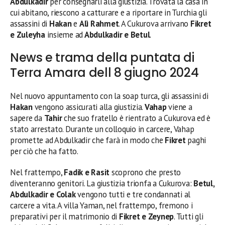
Abdulkadir
per consegnarli alla giustizia. Trovata la casa in
cui abitano, riescono a catturare e a riportare in Turchia gli
assassini di
Hakan
e
Alì Rahmet
. A Cukurova arrivano
Fikret
e Zuleyha
insieme ad
Abdulkadir e Betul
.
News e trama della puntata di
Terra Amara dell 8 giugno 2024
Nel nuovo appuntamento con la soap turca, gli assassini di
Hakan
vengono assicurati alla giustizia.
Vahap
viene a
sapere da
Tahir
che suo fratello è rientrato a Cukurova ed è
stato arrestato. Durante un colloquio in carcere, Vahap
promette ad Abdulkadir che farà in modo che
Fikret
paghi
per ciò che ha fatto.
Nel frattempo,
Fadik e Rasit
scoprono che presto
diventeranno genitori. La giustizia trionfa a Cukurova:
Betul,
Abdulkadir e Colak
vengono tutti e tre condannati al
carcere a vita. A villa Yaman, nel frattempo, fremono i
preparativi per il matrimonio di
Fikret e Zeynep
. Tutti gli