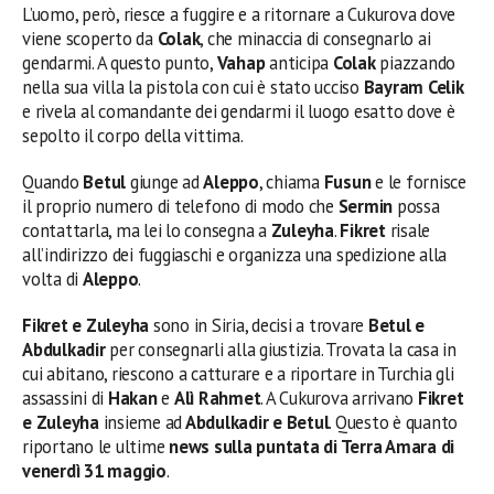
L’uomo, però, riesce a fuggire e a ritornare a Cukurova dove
viene scoperto da
Colak
, che minaccia di consegnarlo ai
gendarmi. A questo punto,
Vahap
anticipa
Colak
piazzando
nella sua villa la pistola con cui è stato ucciso
Bayram Celik
e rivela al comandante dei gendarmi il luogo esatto dove è
sepolto il corpo della vittima.
Quando
Betul
giunge ad
Aleppo
, chiama
Fusun
e le fornisce
il proprio numero di telefono di modo che
Sermin
possa
contattarla, ma lei lo consegna a
Zuleyha
.
Fikret
risale
all’indirizzo dei fuggiaschi e organizza una spedizione alla
volta di
Aleppo
.
Fikret e Zuleyha
sono in Siria, decisi a trovare
Betul e
Abdulkadir
per consegnarli alla giustizia. Trovata la casa in
cui abitano, riescono a catturare e a riportare in Turchia gli
assassini di
Hakan
e
Alì Rahmet
. A Cukurova arrivano
Fikret
e Zuleyha
insieme ad
Abdulkadir e Betul
. Questo è quanto
riportano le ultime
news sulla puntata di Terra Amara di
venerdì 31 maggio
.