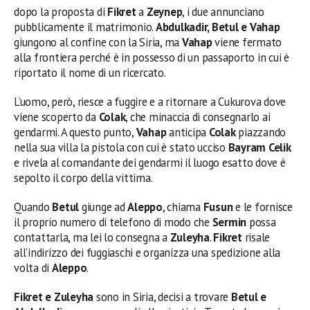
dopo la proposta di
Fikret
a
Zeynep
, i due annunciano
pubblicamente il matrimonio.
Abdulkadir, Betul e Vahap
giungono al confine con la Siria, ma
Vahap
viene fermato
alla frontiera perché è in possesso di un passaporto in cui è
riportato il nome di un ricercato.
L’uomo, però, riesce a fuggire e a ritornare a Cukurova dove
viene scoperto da
Colak
, che minaccia di consegnarlo ai
gendarmi. A questo punto,
Vahap
anticipa
Colak
piazzando
nella sua villa la pistola con cui è stato ucciso
Bayram Celik
e rivela al comandante dei gendarmi il luogo esatto dove è
sepolto il corpo della vittima.
Quando
Betul
giunge ad
Aleppo
, chiama
Fusun
e le fornisce
il proprio numero di telefono di modo che
Sermin
possa
contattarla, ma lei lo consegna a
Zuleyha
.
Fikret
risale
all’indirizzo dei fuggiaschi e organizza una spedizione alla
volta di
Aleppo
.
Fikret e Zuleyha
sono in Siria, decisi a trovare
Betul e