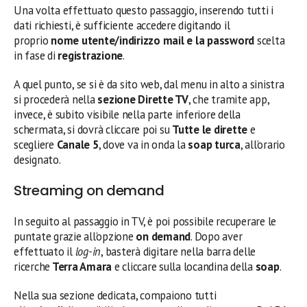
Una volta effettuato questo passaggio, inserendo tutti i
dati richiesti, è sufficiente accedere digitando il
proprio
nome utente/indirizzo mail e la password
scelta
in fase di
registrazione
.
A quel punto, se si è da sito web, dal menu in alto a sinistra
si procederà nella
sezione Dirette TV
, che tramite app,
invece, è subito visibile nella parte inferiore della
schermata, si dovrà cliccare poi su
Tutte le dirette
e
scegliere
Canale 5
, dove va in onda la
soap turca
, all’orario
designato.
Streaming on demand
In seguito al passaggio in TV, è poi possibile recuperare le
puntate grazie all’opzione
on demand
. Dopo aver
effettuato il
log-in
, basterà digitare nella barra delle
ricerche
Terra Amara
e cliccare sulla locandina della
soap
.
Nella sua sezione dedicata, compaiono tutti