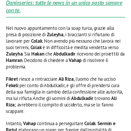
Daninseries: tutte le news in un unico posto sempre
con te.
Nel nuovo appuntamento con la soap turca, grazie alla
presa di posizione di
Zuleyha
, i braccianti si rifiutano di
lavorare per
Colak
. Non avendo più nessuno che lavora nei
suoi terreni,
Colak
è in difficoltà e medita vendetta verso
Zuleyha
. Sia
Hakan
che
Abdulkadir
ricevono dei proiettili da
Hamran
. Decidono di chiedere a
Vahap
di risolvere il
problema.
Fikret
riesce a rintracciare
Ali Riza
, l’uomo che ha ucciso
Fekeli
per conto di Abdulkadir, e gli offre di prendersi cura
della sua famiglia in cambio della confessione alle autorità,
ma lui rifiuta. Anche gli uomini di
Abdulkadir
trovano
Ali
Riza
; avrebbero il compito di ucciderlo, ma se lo fanno
scappare.
Intanto,
Vahap
continua a perseguitare
Colak
.
Sermin e
Betul
elaborano un piano per fuggire dall’ospitalità di