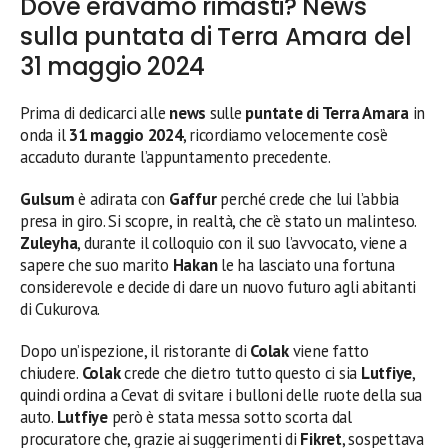
Dove eravamo rimasti? News
sulla puntata di Terra Amara del
31 maggio 2024
Prima di dedicarci alle
news
sulle
puntate di Terra Amara
in
onda il
31 maggio 2024
, ricordiamo velocemente cos’è
accaduto durante l’appuntamento precedente.
Gulsum
è adirata con
Gaffur
perché crede che lui l’abbia
presa in giro. Si scopre, in realtà, che c’è stato un malinteso.
Zuleyha
, durante il colloquio con il suo l’avvocato, viene a
sapere che suo marito
Hakan
le ha lasciato una fortuna
considerevole e decide di dare un nuovo futuro agli abitanti
di Cukurova.
Dopo un’ispezione, il ristorante di
Colak
viene fatto
chiudere.
Colak
crede che dietro tutto questo ci sia
Lutfiye
,
quindi ordina a Cevat di svitare i bulloni delle ruote della sua
auto.
Lutfiye
però è stata messa sotto scorta dal
procuratore che, grazie ai suggerimenti di
Fikret
, sospettava