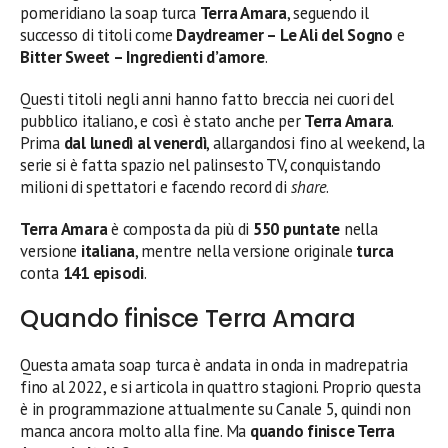
pomeridiano la soap turca
Terra Amara
, seguendo il
successo di titoli come
Daydreamer – Le Ali del Sogno
e
Bitter Sweet – Ingredienti d’amore
.
Questi titoli negli anni hanno fatto breccia nei cuori del
pubblico italiano, e così è stato anche per
Terra Amara
.
Prima
dal lunedì al venerdì
, allargandosi fino al weekend, la
serie si è fatta spazio nel palinsesto TV, conquistando
milioni di spettatori e facendo record di
share
.
Terra Amara
è composta da più di
550 puntate
nella
versione
italiana
, mentre nella versione originale
turca
conta
141 episodi
.
Quando finisce Terra Amara
Questa amata soap turca è andata in onda in madrepatria
fino al 2022, e si articola in quattro stagioni. Proprio questa
è in programmazione attualmente su Canale 5, quindi non
manca ancora molto alla fine. Ma
quando finisce Terra