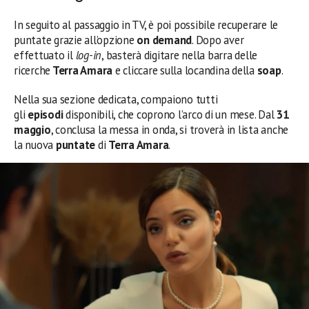
In seguito al passaggio in TV, è poi possibile recuperare le
puntate grazie all’opzione
on demand
. Dopo aver
effettuato il
log-in
, basterà digitare nella barra delle
ricerche
Terra Amara
e cliccare sulla locandina della
soap
.
Nella sua sezione dedicata, compaiono tutti
gli
episodi
disponibili, che coprono l’arco di un mese. Dal
31
maggio
, conclusa la messa in onda, si troverà in lista anche
la nuova
puntate
di
Terra Amara
.