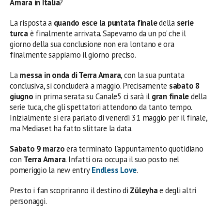
Amara
in Italia
?
La risposta a
quando esce la puntata finale
della
serie
turca
è finalmente arrivata. Sapevamo da un po’ che il
giorno della sua conclusione non era lontano e ora
finalmente sappiamo il giorno preciso.
La
messa in onda di Terra Amara
, con la sua puntata
conclusiva, si concluderà a maggio. Precisamente
sabato 8
giugno
in prima serata su Canale5 ci sarà il
gran finale
della
serie tuca, che gli spettatori attendono da tanto tempo.
Inizialmente si era parlato di venerdì 31 maggio per il finale,
ma Mediaset ha fatto slittare la data.
Sabato 9 marzo
era terminato l’appuntamento quotidiano
con
Terra Amara
. Infatti ora occupa il suo posto nel
pomeriggio la new entry
Endless Love
.
Presto i fan scopriranno il destino di
Züleyha
e degli altri
personaggi.