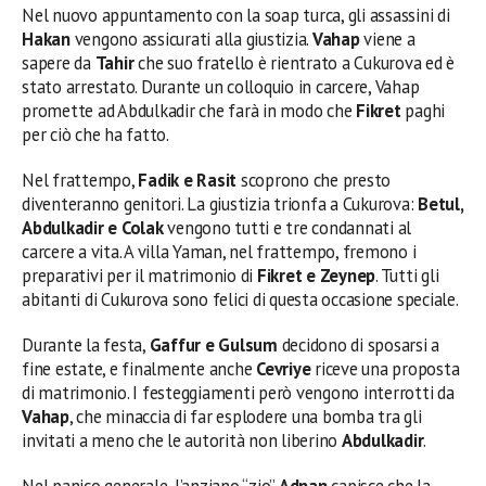
Nel nuovo appuntamento con la soap turca, gli assassini di
Hakan
vengono assicurati alla giustizia.
Vahap
viene a
sapere da
Tahir
che suo fratello è rientrato a Cukurova ed è
stato arrestato. Durante un colloquio in carcere, Vahap
promette ad Abdulkadir che farà in modo che
Fikret
paghi
per ciò che ha fatto.
Nel frattempo,
Fadik e Rasit
scoprono che presto
diventeranno genitori. La giustizia trionfa a Cukurova:
Betul,
Abdulkadir e Colak
vengono tutti e tre condannati al
carcere a vita. A villa Yaman, nel frattempo, fremono i
preparativi per il matrimonio di
Fikret e Zeynep
. Tutti gli
abitanti di Cukurova sono felici di questa occasione speciale.
Durante la festa,
Gaffur e Gulsum
decidono di sposarsi a
fine estate, e finalmente anche
Cevriye
riceve una proposta
di matrimonio. I festeggiamenti però vengono interrotti da
Vahap
, che minaccia di far esplodere una bomba tra gli
invitati a meno che le autorità non liberino
Abdulkadir
.
Nel panico generale, l’anziano “zio”
Adnan
capisce che la