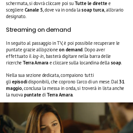
schermata, si dovrà cliccare poi su
Tutte le dirette
e
scegliere
Canale 5
, dove va in onda la
soap turca
, all’orario
designato.
Streaming on demand
In seguito al passaggio in TV, è poi possibile recuperare le
puntate grazie all’opzione
on demand
. Dopo aver
effettuato il
log-in
, basterà digitare nella barra delle
ricerche
Terra Amara
e cliccare sulla locandina della
soap
.
Nella sua sezione dedicata, compaiono tutti
gli
episodi
disponibili, che coprono l’arco di un mese. Dal
31
maggio
, conclusa la messa in onda, si troverà in lista anche
la nuova
puntate
di
Terra Amara
.