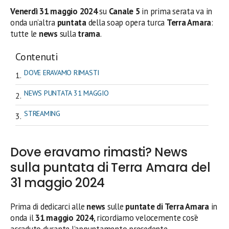
Venerdì 31 maggio 2024
su
Canale 5
in prima serata
va in
onda un’altra
puntata
della soap opera turca
Terra Amara
:
tutte le
news
sulla
trama
.
Contenuti
DOVE ERAVAMO RIMASTI
NEWS PUNTATA 31 MAGGIO
STREAMING
Dove eravamo rimasti? News
sulla puntata di Terra Amara del
31 maggio 2024
Prima di dedicarci alle
news
sulle
puntate di Terra Amara
in
onda il
31 maggio 2024
, ricordiamo velocemente cos’è
accaduto durante l’appuntamento precedente.