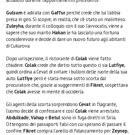
Gulsum
è adirata con
Gaffur
perché crede che lui l’abbia
presa in giro. Si scopre, in realtà, che c’è stato un malinteso.
Zuleyha
, durante il colloquio con il suo l’avvocato, viene a
sapere che suo marito
Hakan
le ha lasciato una fortuna
considerevole e decide di dare un nuovo futuro agli abitanti
di Cukurova.
Dopo un’ispezione, il ristorante di
Colak
viene fatto
chiudere.
Colak
crede che dietro tutto questo ci sia
Lutfiye
,
quindi ordina a Cevat di svitare i bulloni delle ruote della sua
auto.
Lutfiye
però è stata messa sotto scorta dal
procuratore che, grazie ai suggerimenti di
Fikret
, sospettava
che
Colak
avesse in mente di ucciderla.
Gli agenti della scorta sorprendono
Cevat
in flagrante,
l’uomo decide di confessare e così
Colak
viene arrestato.
Abdulkadir
,
Vahap
e
Betul
sono in fuga diretti in Siria.
Ottengono dei passaporti falsi con cui sperano di passare il
confine.
Fikret
compra l’anello di fidanzamento per
Zeynep
,