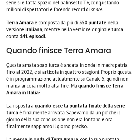
serie si è fatta spazio nel palinsesto TV, conquistando
milioni di spettatori e facendo record di
share
.
Terra Amara
è composta da più di
550 puntate
nella
versione
italiana
, mentre nella versione originale
turca
conta
141 episodi
.
Quando finisce Terra Amara
Questa amata soap turca è andata in onda in madrepatria
fino al 2022, e si articola in quattro stagioni. Proprio questa
è in programmazione attualmente su Canale 5, quindi non
manca ancora molto alla fine. Ma
quando finisce Terra
Amara
in Italia
?
La risposta a
quando esce la puntata finale
della
serie
turca
è finalmente arrivata. Sapevamo da un po’ che il
giorno della sua conclusione non era lontano e ora
finalmente sappiamo il giorno preciso.
La
messa in onda di Terra Amara
, con la sua puntata