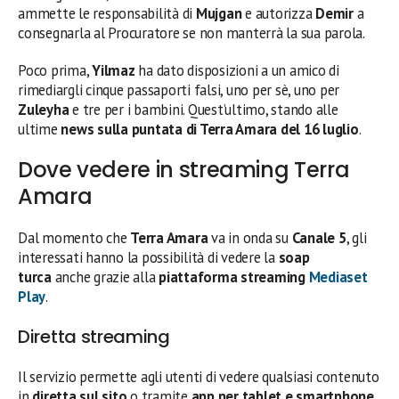
ammette le responsabilità di
Mujgan
e autorizza
Demir
a
consegnarla al Procuratore se non manterrà la sua parola.
Poco prima,
Yilmaz
ha dato disposizioni a un amico di
rimediargli cinque passaporti falsi, uno per sè, uno per
Zuleyha
e tre per i bambini. Quest’ultimo, stando alle
ultime
news sulla puntata di Terra Amara del 16 luglio
.
Dove vedere in streaming Terra
Amara
Dal momento che
Terra Amara
va in onda su
Canale 5
, gli
interessati hanno la possibilità di vedere la
soap
turca
anche grazie alla
piattaforma streaming
Mediaset
Play
.
Diretta streaming
Il servizio permette agli utenti di vedere qualsiasi contenuto
in
diretta sul sito
o tramite
app per tablet e smartphone
,