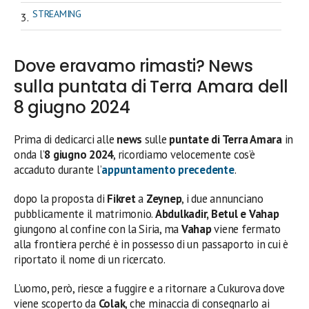
STREAMING
Dove eravamo rimasti? News
sulla puntata di Terra Amara dell
8 giugno 2024
Prima di dedicarci alle
news
sulle
puntate di Terra Amara
in
onda l’
8 giugno 2024
, ricordiamo velocemente cos’è
accaduto durante l’
appuntamento precedente
.
dopo la proposta di
Fikret
a
Zeynep
, i due annunciano
pubblicamente il matrimonio.
Abdulkadir, Betul e Vahap
giungono al confine con la Siria, ma
Vahap
viene fermato
alla frontiera perché è in possesso di un passaporto in cui è
riportato il nome di un ricercato.
L’uomo, però, riesce a fuggire e a ritornare a Cukurova dove
viene scoperto da
Colak
, che minaccia di consegnarlo ai