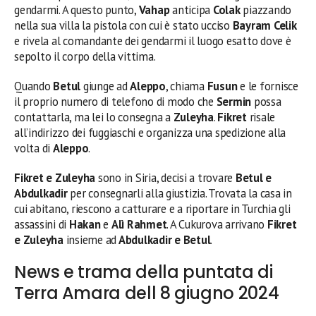
gendarmi. A questo punto,
Vahap
anticipa
Colak
piazzando
nella sua villa la pistola con cui è stato ucciso
Bayram Celik
e rivela al comandante dei gendarmi il luogo esatto dove è
sepolto il corpo della vittima.
Quando
Betul
giunge ad
Aleppo
, chiama
Fusun
e le fornisce
il proprio numero di telefono di modo che
Sermin
possa
contattarla, ma lei lo consegna a
Zuleyha
.
Fikret
risale
all’indirizzo dei fuggiaschi e organizza una spedizione alla
volta di
Aleppo
.
Fikret e Zuleyha
sono in Siria, decisi a trovare
Betul e
Abdulkadir
per consegnarli alla giustizia. Trovata la casa in
cui abitano, riescono a catturare e a riportare in Turchia gli
assassini di
Hakan
e
Alì Rahmet
. A Cukurova arrivano
Fikret
e Zuleyha
insieme ad
Abdulkadir e Betul
.
News e trama della puntata di
Terra Amara dell 8 giugno 2024