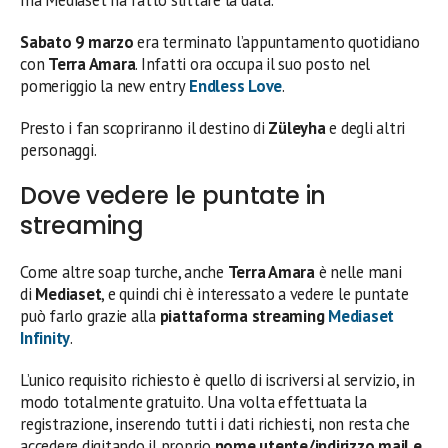
ma Mediaset ha fatto slittare la data.
Sabato 9 marzo
era terminato l’appuntamento quotidiano
con
Terra Amara
. Infatti ora occupa il suo posto nel
pomeriggio la new entry
Endless Love
.
Presto i fan scopriranno il destino di
Züleyha
e degli altri
personaggi.
Dove vedere le puntate in
streaming
Come altre soap turche, anche
Terra Amara
è nelle mani
di
Mediaset
, e quindi chi è interessato a vedere le puntate
può farlo grazie alla
piattaforma streaming
Mediaset
Infinity
.
L’unico requisito richiesto è quello di iscriversi al servizio, in
modo totalmente gratuito. Una volta effettuata la
registrazione, inserendo tutti i dati richiesti, non resta che
accedere digitando il proprio
nome utente/indirizzo mail e