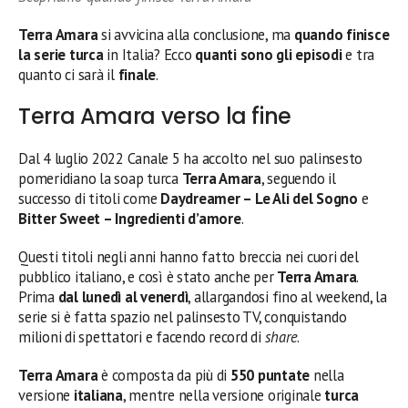
Terra Amara
si avvicina alla conclusione, ma
quando finisce
la serie turca
in Italia? Ecco
quanti sono gli episodi
e tra
quanto ci sarà il
finale
.
Terra Amara verso la fine
Dal 4 luglio 2022 Canale 5 ha accolto nel suo palinsesto
pomeridiano la soap turca
Terra Amara
, seguendo il
successo di titoli come
Daydreamer – Le Ali del Sogno
e
Bitter Sweet – Ingredienti d’amore
.
Questi titoli negli anni hanno fatto breccia nei cuori del
pubblico italiano, e così è stato anche per
Terra Amara
.
Prima
dal lunedì al venerdì
, allargandosi fino al weekend, la
serie si è fatta spazio nel palinsesto TV, conquistando
milioni di spettatori e facendo record di
share
.
Terra Amara
è composta da più di
550 puntate
nella
versione
italiana
, mentre nella versione originale
turca