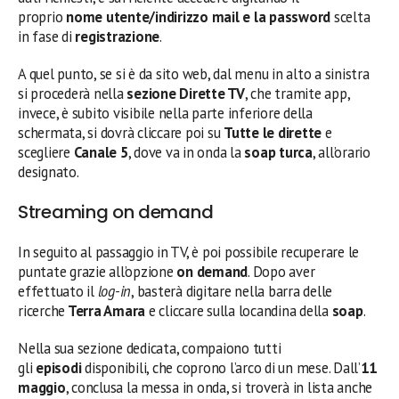
proprio
nome utente/indirizzo mail e la password
scelta
in fase di
registrazione
.
A quel punto, se si è da sito web, dal menu in alto a sinistra
si procederà nella
sezione Dirette TV
, che tramite app,
invece, è subito visibile nella parte inferiore della
schermata, si dovrà cliccare poi su
Tutte le dirette
e
scegliere
Canale 5
, dove va in onda la
soap turca
, all’orario
designato.
Streaming on demand
In seguito al passaggio in TV, è poi possibile recuperare le
puntate grazie all’opzione
on demand
. Dopo aver
effettuato il
log-in
, basterà digitare nella barra delle
ricerche
Terra Amara
e cliccare sulla locandina della
soap
.
Nella sua sezione dedicata, compaiono tutti
gli
episodi
disponibili, che coprono l’arco di un mese. Dall’
11
maggio
, conclusa la messa in onda, si troverà in lista anche