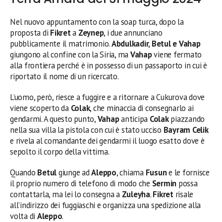
Nel nuovo appuntamento con la soap turca, dopo la
proposta di
Fikret
a
Zeynep
, i due annunciano
pubblicamente il matrimonio.
Abdulkadir, Betul e Vahap
giungono al confine con la Siria, ma
Vahap
viene fermato
alla frontiera perché è in possesso di un passaporto in cui è
riportato il nome di un ricercato.
L’uomo, però, riesce a fuggire e a ritornare a Cukurova dove
viene scoperto da
Colak
, che minaccia di consegnarlo ai
gendarmi. A questo punto,
Vahap
anticipa
Colak
piazzando
nella sua villa la pistola con cui è stato ucciso
Bayram Celik
e rivela al comandante dei gendarmi il luogo esatto dove è
sepolto il corpo della vittima.
Quando
Betul
giunge ad
Aleppo
, chiama
Fusun
e le fornisce
il proprio numero di telefono di modo che
Sermin
possa
contattarla, ma lei lo consegna a
Zuleyha
.
Fikret
risale
all’indirizzo dei fuggiaschi e organizza una spedizione alla
volta di
Aleppo
.