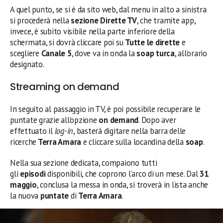
A quel punto, se si è da sito web, dal menu in alto a sinistra
si procederà nella
sezione Dirette TV
, che tramite app,
invece, è subito visibile nella parte inferiore della
schermata, si dovrà cliccare poi su
Tutte le dirette
e
scegliere
Canale 5
, dove va in onda la
soap turca
, all’orario
designato.
Streaming on demand
In seguito al passaggio in TV, è poi possibile recuperare le
puntate grazie all’opzione
on demand
. Dopo aver
effettuato il
log-in
, basterà digitare nella barra delle
ricerche
Terra Amara
e cliccare sulla locandina della
soap
.
Nella sua sezione dedicata, compaiono tutti
gli
episodi
disponibili, che coprono l’arco di un mese. Dal
31
maggio
, conclusa la messa in onda, si troverà in lista anche
la nuova
puntate
di
Terra Amara
.