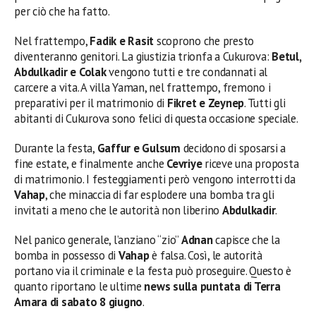
per ciò che ha fatto.
Nel frattempo,
Fadik e Rasit
scoprono che presto
diventeranno genitori. La giustizia trionfa a Cukurova:
Betul,
Abdulkadir e Colak
vengono tutti e tre condannati al
carcere a vita. A villa Yaman, nel frattempo, fremono i
preparativi per il matrimonio di
Fikret e Zeynep
. Tutti gli
abitanti di Cukurova sono felici di questa occasione speciale.
Durante la festa,
Gaffur e Gulsum
decidono di sposarsi a
fine estate, e finalmente anche
Cevriye
riceve una proposta
di matrimonio. I festeggiamenti però vengono interrotti da
Vahap
, che minaccia di far esplodere una bomba tra gli
invitati a meno che le autorità non liberino
Abdulkadir
.
Nel panico generale, l’anziano “zio”
Adnan
capisce che la
bomba in possesso di
Vahap
è falsa. Così, le autorità
portano via il criminale e la festa può proseguire. Questo è
quanto riportano le ultime
news sulla puntata di Terra
Amara di sabato 8 giugno
.