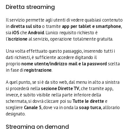
Diretta streaming
Il servizio permette agli utenti di vedere qualsiasi contenuto
in
diretta sul sito
o tramite
app per tablet e smartphone
,
sia
iOS
che
Android
. L’unico requisito richiesto è
l’
iscrizione
al servizio, operazione totalmente gratuita.
Una volta effettuato questo passaggio, inserendo tutti i
dati richiesti, è sufficiente accedere digitando il
proprio
nome utente/indirizzo mail e la password
scelta
in fase di
registrazione
.
A quel punto, se si è da sito web, dal menu in alto a sinistra
si procederà nella
sezione Dirette TV
, che tramite app,
invece, è subito visibile nella parte inferiore della
schermata, si dovrà cliccare poi su
Tutte le dirette
e
scegliere
Canale 5
, dove va in onda la
soap turca
, all’orario
designato.
Streaming on demand