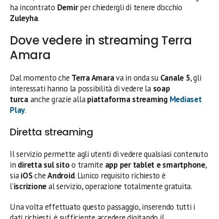
ha incontrato
Demir
per chiedergli di tenere d’occhio
Zuleyha
.
Dove vedere in streaming Terra
Amara
Dal momento che
Terra Amara
va in onda su
Canale 5
, gli
interessati hanno la possibilità di vedere la
soap
turca
anche grazie alla
piattaforma streaming
Mediaset
Play
.
Diretta streaming
Il servizio permette agli utenti di vedere qualsiasi contenuto
in
diretta sul sito
o tramite
app per tablet e smartphone
,
sia
iOS
che
Android
. L’unico requisito richiesto è
l’
iscrizione
al servizio, operazione totalmente gratuita.
Una volta effettuato questo passaggio, inserendo tutti i
dati richiesti, è sufficiente accedere digitando il