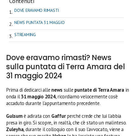
Contenuti
DOVE ERAVAMO RIMASTI
NEWS PUNTATA 31 MAGGIO
STREAMING
Dove eravamo rimasti? News
sulla puntata di Terra Amara del
31 maggio 2024
Prima di dedicarci alle
news
sulle
puntate di Terra Amara
in
onda il
31 maggio 2024
, ricordiamo velocemente cos’è
accaduto durante l’appuntamento precedente.
Gulsum
è adirata con
Gaffur
perché crede che lui l’abbia
presa in giro. Si scopre, in realtà, che c’è stato un malinteso.
Zuleyha
, durante il colloquio con il suo l’avvocato, viene a
sapere che suo marito
Hakan
le ha lasciato una fortuna