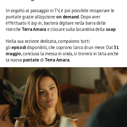
In seguito al passaggio in TV, è poi possibile recuperare le
puntate grazie all’opzione
on demand
. Dopo aver
effettuato il
log-in
, basterà digitare nella barra delle
ricerche
Terra Amara
e cliccare sulla locandina della
soap
.
Nella sua sezione dedicata, compaiono tutti
gli
episodi
disponibili, che coprono l’arco di un mese. Dal
31
maggio
, conclusa la messa in onda, si troverà in lista anche
la nuova
puntate
di
Terra Amara
.