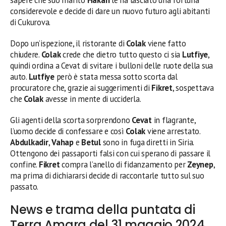
considerevole e decide di dare un nuovo futuro agli abitanti
di Cukurova.
Dopo un’ispezione, il ristorante di
Colak
viene fatto
chiudere.
Colak
crede che dietro tutto questo ci sia
Lutfiye
,
quindi ordina a Cevat di svitare i bulloni delle ruote della sua
auto.
Lutfiye
però è stata messa sotto scorta dal
procuratore che, grazie ai suggerimenti di
Fikret
, sospettava
che
Colak
avesse in mente di ucciderla.
Gli agenti della scorta sorprendono
Cevat
in flagrante,
l’uomo decide di confessare e così
Colak
viene arrestato.
Abdulkadir
,
Vahap
e
Betul
sono in fuga diretti in Siria.
Ottengono dei passaporti falsi con cui sperano di passare il
confine.
Fikret
compra l’anello di fidanzamento per
Zeynep
,
ma prima di dichiararsi decide di raccontarle tutto sul suo
passato.
News e trama della puntata di
Terra Amara del 31 maggio 2024