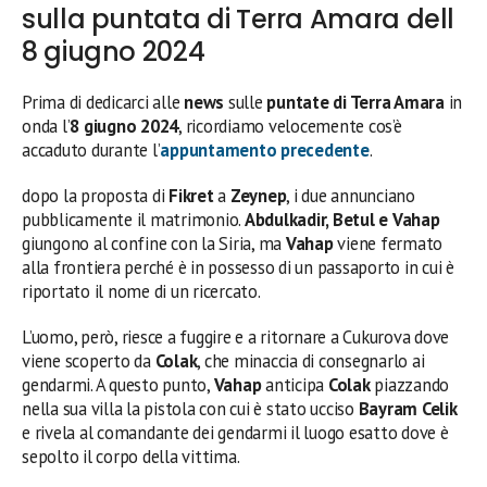
sulla puntata di Terra Amara dell
8 giugno 2024
Prima di dedicarci alle
news
sulle
puntate di Terra Amara
in
onda l’
8 giugno 2024
, ricordiamo velocemente cos’è
accaduto durante l’
appuntamento precedente
.
dopo la proposta di
Fikret
a
Zeynep
, i due annunciano
pubblicamente il matrimonio.
Abdulkadir, Betul e Vahap
giungono al confine con la Siria, ma
Vahap
viene fermato
alla frontiera perché è in possesso di un passaporto in cui è
riportato il nome di un ricercato.
L’uomo, però, riesce a fuggire e a ritornare a Cukurova dove
viene scoperto da
Colak
, che minaccia di consegnarlo ai
gendarmi. A questo punto,
Vahap
anticipa
Colak
piazzando
nella sua villa la pistola con cui è stato ucciso
Bayram Celik
e rivela al comandante dei gendarmi il luogo esatto dove è
sepolto il corpo della vittima.