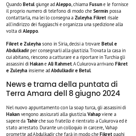
Quando
Betul
giunge ad
Aleppo
, chiama
Fusun
e le fornisce
il proprio numero di telefono di modo che
Sermin
possa
contattarla, ma lei lo consegna a
Zuleyha
.
Fikret
risale
all’indirizzo dei fuggiaschi e organizza una spedizione alla
volta di
Aleppo
.
Fikret e Zuleyha
sono in Siria, decisi a trovare
Betul e
Abdulkadir
per consegnarli alla giustizia. Trovata la casa in
cui abitano, riescono a catturare e a riportare in Turchia gli
assassini di
Hakan
e
Alì Rahmet
. A Cukurova arrivano
Fikret
e Zuleyha
insieme ad
Abdulkadir e Betul
.
News e trama della puntata di
Terra Amara dell 8 giugno 2024
Nel nuovo appuntamento con la soap turca, gli assassini di
Hakan
vengono assicurati alla giustizia.
Vahap
viene a
sapere da
Tahir
che suo fratello è rientrato a Cukurova ed è
stato arrestato. Durante un colloquio in carcere, Vahap
promette ad Abdulkadir che farà in modo che
Fikret
paghi