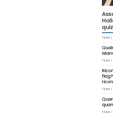
Ass
Holl
quiz
TEAM |
Qual
Islan
TEAM |
Rico
flag?
ricon
TEAM |
Quant
quan
TEAM |