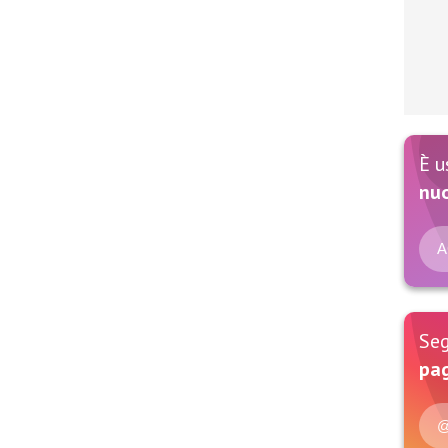
È u
nu
A
Seg
pag
@