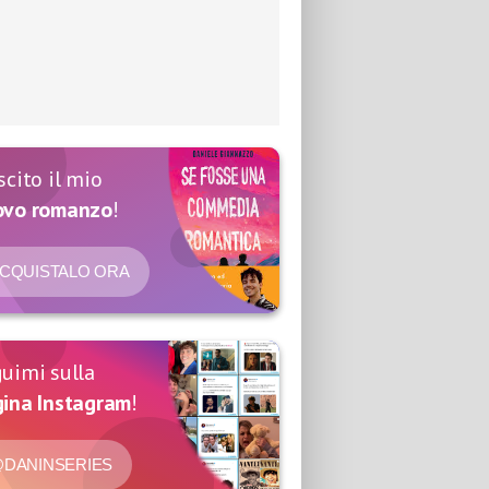
scito il mio
ovo romanzo
!
CQUISTALO ORA
uimi sulla
ina Instagram
!
DANINSERIES