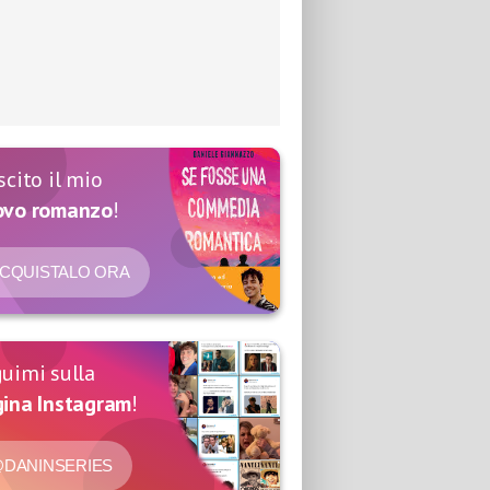
scito il mio
ovo romanzo
!
CQUISTALO ORA
uimi sulla
ina Instagram
!
DANINSERIES