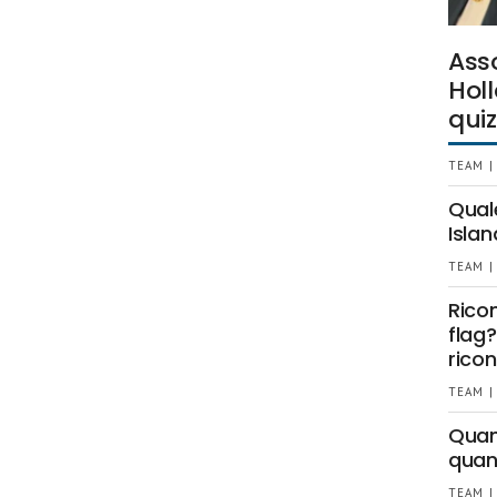
Ass
Holl
quiz
TEAM |
Qual
Islan
TEAM |
Rico
flag?
ricon
TEAM |
Quant
quan
TEAM |