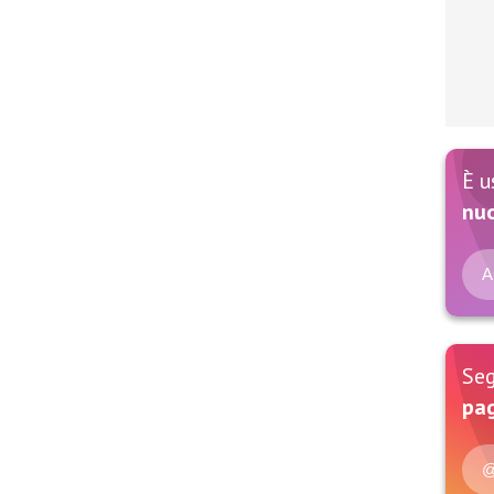
È u
nu
A
Seg
pag
@