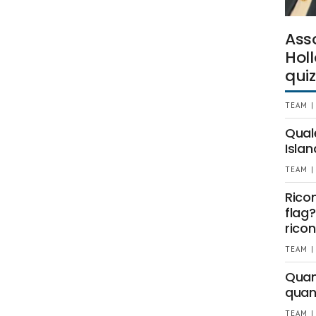
Ass
Holl
quiz
TEAM |
Qual
Islan
TEAM |
Rico
flag?
ricon
TEAM |
Quant
quan
TEAM |