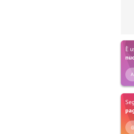
È u
nu
A
Seg
pag
@