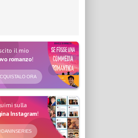
scito il mio
ovo romanzo
!
CQUISTALO ORA
uimi sulla
ina Instagram
!
DANINSERIES