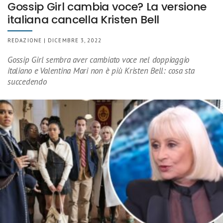
Gossip Girl cambia voce? La versione
italiana cancella Kristen Bell
REDAZIONE | DICEMBRE 3, 2022
Gossip Girl sembra aver cambiato voce nel doppiaggio
italiano e Valentina Mari non è più Kristen Bell: cosa sta
succedendo