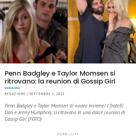
Penn Badgley e Taylor Momsen si
ritrovano: la reunion di Gossip Girl
REDAZIONE | SETTEMBRE 2, 2023
Penn Badgley e Taylor Momsen di nuovo insieme! I fratelli
Dan e Jenny Humphrey si ritrovano in una dolce reunion di
Gossip Girl (FOTO)