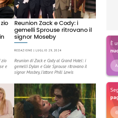
zio
Reunion Zack e Cody: i
n
gemelli Sprouse ritrovano il
in
signor Moseby
È u
nu
REDAZIONE | LUGLIO 29, 2024
 zio
Reunion di Zack e Cody al Grand Hotel: i
A
use e
gemelli Dylan e Cole Sprouse ritrovano il
signor Mosbey, l’attore Phill Lewis
Seg
pag
@