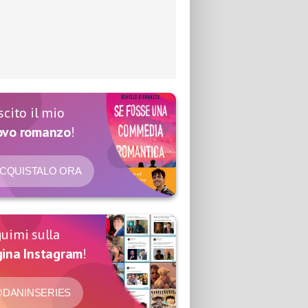
scito il mio
ovo romanzo
!
CQUISTALO ORA
uimi sulla
ina Instagram
!
DANINSERIES