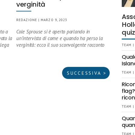
verginità
Ass
REDAZIONE | MARZO 9, 2023
Holl
quiz
to a
Cole Sprouse si è aperto parlando in
ato la
un’intervista di come e quando ha perso la
llega
verginità: ecco il suo sconvolgente racconto
TEAM |
Qual
Islan
SUCCESSIVA >
TEAM |
Rico
flag?
ricon
TEAM |
Quant
quan
TEAM |