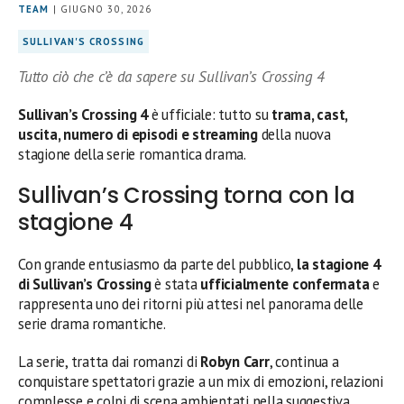
TEAM
| GIUGNO 30, 2026
SULLIVAN'S CROSSING
Tutto ciò che c’è da sapere su Sullivan’s Crossing 4
Sullivan’s Crossing 4
è ufficiale: tutto su
trama, cast,
uscita, numero di episodi e streaming
della nuova
stagione della serie romantica drama.
Sullivan’s Crossing torna con la
stagione 4
Con grande entusiasmo da parte del pubblico,
la stagione 4
di Sullivan’s Crossing
è stata
ufficialmente confermata
e
rappresenta uno dei ritorni più attesi nel panorama delle
serie drama romantiche.
La serie, tratta dai romanzi di
Robyn Carr
, continua a
conquistare spettatori grazie a un mix di emozioni, relazioni
complesse e colpi di scena ambientati nella suggestiva