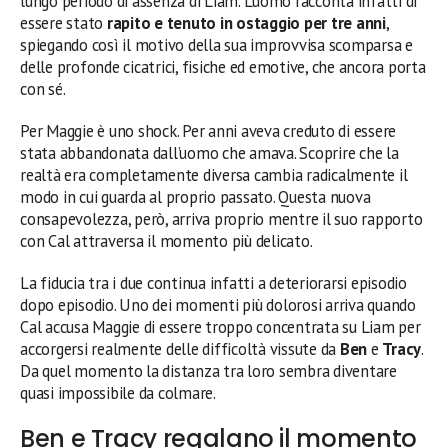
lungo periodo di assenza di Liam. L’uomo racconta infatti di
essere stato
rapito e tenuto in ostaggio per tre anni
,
spiegando così il motivo della sua improvvisa scomparsa e
delle profonde cicatrici, fisiche ed emotive, che ancora porta
con sé.
Per Maggie è uno shock. Per anni aveva creduto di essere
stata abbandonata dall’uomo che amava. Scoprire che la
realtà era completamente diversa cambia radicalmente il
modo in cui guarda al proprio passato. Questa nuova
consapevolezza, però, arriva proprio mentre il suo rapporto
con Cal attraversa il momento più delicato.
La fiducia tra i due continua infatti a deteriorarsi episodio
dopo episodio. Uno dei momenti più dolorosi arriva quando
Cal accusa Maggie di essere troppo concentrata su Liam per
accorgersi realmente delle difficoltà vissute da
Ben
e
Tracy
.
Da quel momento la distanza tra loro sembra diventare
quasi impossibile da colmare.
Ben e Tracy regalano il momento