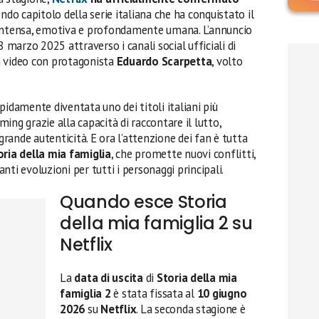
condo capitolo della serie italiana che ha conquistato il
 intensa, emotiva e profondamente umana. L’annuncio
8 marzo 2025 attraverso i canali social ufficiali di
 video con protagonista
Eduardo Scarpetta
, volto
apidamente diventata uno dei titoli italiani più
ing grazie alla capacità di raccontare il lutto,
 grande autenticità. E ora l’attenzione dei fan è tutta
oria della mia famiglia
, che promette nuovi conflitti,
ti evoluzioni per tutti i personaggi principali.
Quando esce Storia
della mia famiglia 2 su
Netflix
La
data di uscita
di
Storia della mia
famiglia 2
è stata fissata al
10 giugno
2026
su
Netflix
. La seconda stagione è