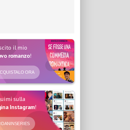
scito il mio
ovo romanzo
!
CQUISTALO ORA
uimi sulla
ina Instagram
!
DANINSERIES