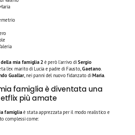
Maria
Demetrio
bero
ole
aleria
 della mia famiglia 2
è però l’arrivo di
Sergio
eta l’ex marito di Lucia e padre di Fausto,
Gaetano
.
ndo Guallar
, nei panni del nuovo fidanzato di
Maria
.
 mia famiglia è diventata una
Netflix più amate
ia famiglia
è stata apprezzata per il modo realistico e
lto complessi come: