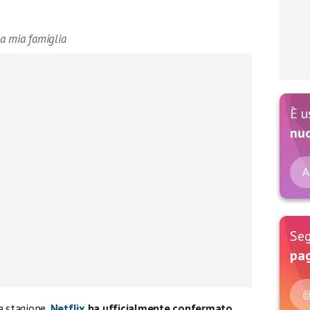
la mia famiglia
È u
nu
A
Seg
pag
@
a stagione,
Netflix
ha ufficialmente confermato