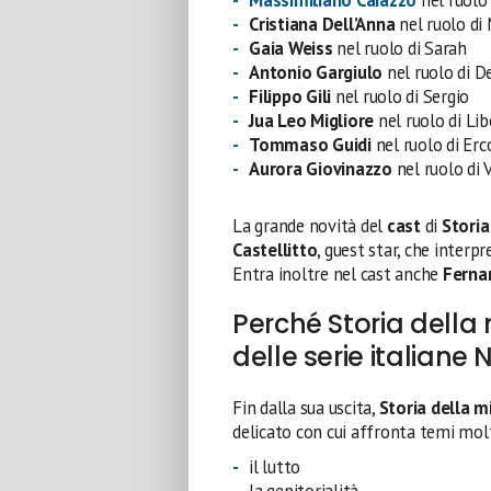
Cristiana Dell’Anna
nel ruolo di 
Gaia Weiss
nel ruolo di Sarah
Antonio Gargiulo
nel ruolo di 
Filippo Gili
nel ruolo di Sergio
Jua Leo Migliore
nel ruolo di Li
Tommaso Guidi
nel ruolo di Erc
Aurora Giovinazzo
nel ruolo di V
La grande novità del
cast
di
Storia
Castellitto
, guest star, che interpr
Entra inoltre nel cast anche
Ferna
Perché Storia della
delle serie italiane 
Fin dalla sua uscita,
Storia della m
delicato con cui affronta temi mo
il lutto
la genitorialità