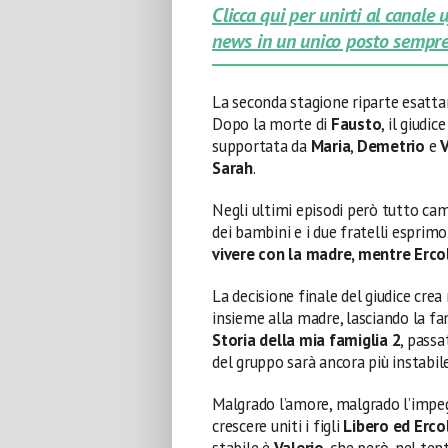
Clicca qui per unirti al canale
news in un unico posto sempre
La seconda stagione riparte esatta
Dopo la morte di
Fausto
, il giudic
supportata da
Maria
,
Demetrio
e
V
Sarah
.
Negli ultimi episodi però tutto ca
dei bambini e i due fratelli espri
vivere con la madre, mentre Erco
La decisione finale del giudice cre
insieme alla madre, lasciando la 
Storia della mia famiglia 2
, passa
del gruppo sarà ancora più instabile
Malgrado l’amore, malgrado l’impe
crescere uniti i figli
Libero ed Erco
stabile è
Valerio
, che però, nel ten