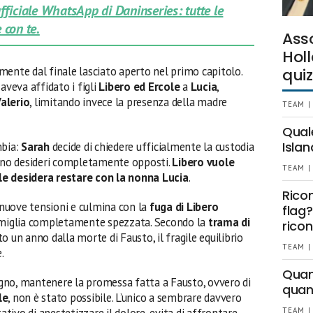
 ufficiale WhatsApp di Daninseries: tutte le
 con te.
Ass
Holl
mente dal finale lasciato aperto nel primo capitolo.
quiz
e aveva affidato i figli
Libero ed Ercole
a
Lucia
,
alerio
, limitando invece la presenza della madre
TEAM |
Qual
Islan
mbia:
Sarah
decide di chiedere ufficialmente la custodia
mono desideri completamente opposti.
Libero vuole
TEAM |
le desidera restare con la nonna Lucia
.
Rico
a nuove tensioni e culmina con la
fuga di Libero
flag?
famiglia completamente spezzata. Secondo la
trama di
ricon
to un anno dalla morte di Fausto, il fragile equilibrio
TEAM |
.
Quant
gno, mantenere la promessa fatta a Fausto, ovvero di
quan
le
, non è stato possibile. L’unico a sembrare davvero
tativo di anestetizzare il dolore, evita di affrontare
TEAM |