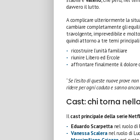
davvero il lutto.
A complicare ulteriormente la situ
cambiare completamente gli equili
travolgente, imprevedibile e molto
quindi attorno a tre temi principali
ricostruire l’unità familiare
riunire Libero ed Ercole
affrontare finalmente il dolore d
“
Se l’esito di queste nuove prove non
ridere per ogni caduta e sanno ancor
Cast: chi torna nel
Il
cast principale della serie Netf
Eduardo Scarpetta
nel ruolo di
Vanessa Scalera
nel ruolo di Lu
Massimiliano Caiazzo
nel ruolo 