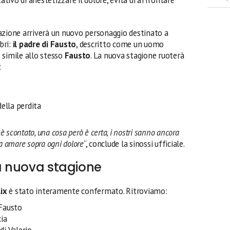
azione arriverà un nuovo personaggio destinato a
bri:
il padre di Fausto
, descritto come un uomo
 simile allo stesso
Fausto
. La nuova stagione ruoterà
:
ella perdita
 è scontato, una cosa però è certa, i nostri sanno ancora
a amare sopra ogni dolore
“, conclude la sinossi ufficiale.
la nuova stagione
lix
è stato interamente confermato. Ritroviamo:
 Fausto
cia
di Valerio