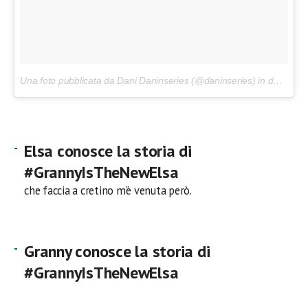
Una foto pubblicata da Dani Daninseries (@daninseries) in data:
24 
Elsa conosce la storia di
#GrannyIsTheNewElsa
che faccia a cretino m’è venuta però.
Granny conosce la storia di
#GrannyIsTheNewElsa