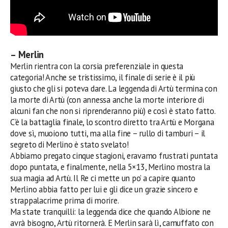
– Merlin
Merlin rientra con la corsia preferenziale in questa
categoria! Anche se tristissimo, il finale di serie è il più
giusto che gli si poteva dare. La leggenda di Artù termina con
la morte di Artù (con annessa anche la morte interiore di
alcuni fan che non si riprenderanno più) e così è stato fatto.
C’è la battaglia finale, lo scontro diretto tra Artù e Morgana
dove sì, muoiono tutti, ma alla fine – rullo di tamburi – il
segreto di Merlino è stato svelato!
Abbiamo pregato cinque stagioni, eravamo frustrati puntata
dopo puntata, e finalmente, nella 5×13, Merlino mostra la
sua magia ad Artù. Il Re ci mette un po’ a capire quanto
Merlino abbia fatto per lui e gli dice un grazie sincero e
strappalacrime prima di morire.
Ma state tranquilli: la leggenda dice che quando Albione ne
avrà bisogno, Artù ritornerà. E Merlin sarà lì, camuffato con