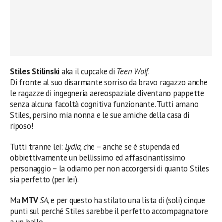
Stiles Stilinski
aka il cupcake di
Teen Wolf
.
Di fronte al suo disarmante sorriso da bravo ragazzo anche
le ragazze di ingegneria aereospaziale diventano pappette
senza alcuna facoltà cognitiva funzionante. Tutti amano
Stiles, persino mia nonna e le sue amiche della casa di
riposo!
Tutti tranne lei:
Lydia, c
he – anche se è stupenda ed
obbiettivamente un bellissimo ed affascinantissimo
personaggio – la odiamo per non accorgersi di quanto Stiles
sia perfetto (per lei).
Ma
MTV
SA,
e per questo ha stilato una lista di (soli) cinque
punti sul perché Stiles sarebbe il perfetto accompagnatore
a un ballo.