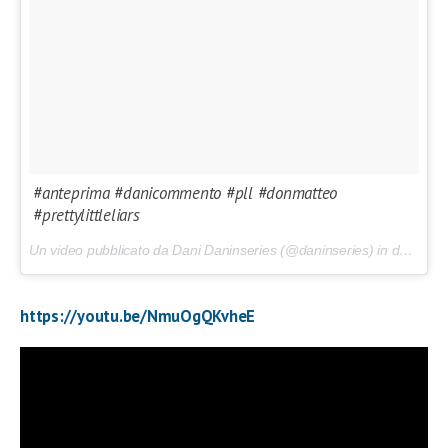
#anteprima #danicommento #pll #donmatteo
#prettylittleliars
Un video pubblicato da Dani Daninseries (@daninseries) in data:
16 
https://youtu.be/NmuOgQKvheE