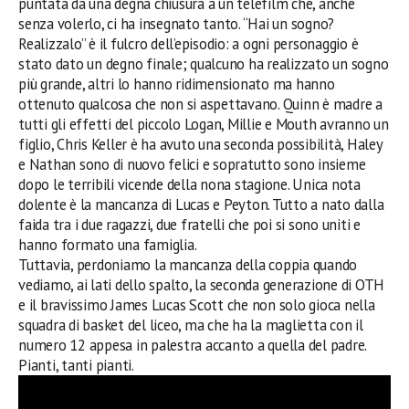
puntata da una degna chiusura a un telefilm che, anche
senza volerlo, ci ha insegnato tanto. “Hai un sogno?
Realizzalo” è il fulcro dell’episodio: a ogni personaggio è
stato dato un degno finale; qualcuno ha realizzato un sogno
più grande, altri lo hanno ridimensionato ma hanno
ottenuto qualcosa che non si aspettavano. Quinn è madre a
tutti gli effetti del piccolo Logan, Millie e Mouth avranno un
figlio, Chris Keller è ha avuto una seconda possibilità, Haley
e Nathan sono di nuovo felici e sopratutto sono insieme
dopo le terribili vicende della nona stagione. Unica nota
dolente è la mancanza di Lucas e Peyton. Tutto a nato dalla
faida tra i due ragazzi, due fratelli che poi si sono uniti e
hanno formato una famiglia.
Tuttavia, perdoniamo la mancanza della coppia quando
vediamo, ai lati dello spalto, la seconda generazione di OTH
e il bravissimo James Lucas Scott che non solo gioca nella
squadra di basket del liceo, ma che ha la maglietta con il
numero 12 appesa in palestra accanto a quella del padre.
Pianti, tanti pianti.