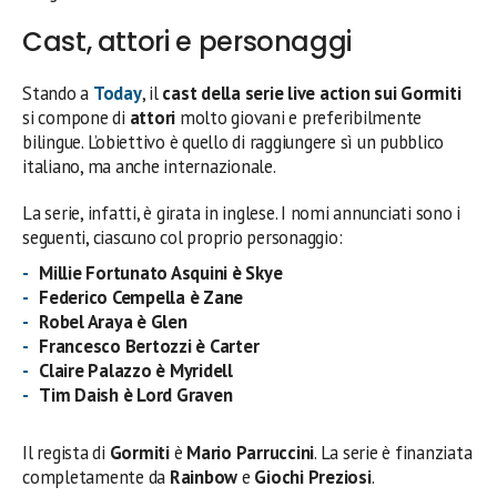
Cast, attori e personaggi
Stando a
Today
, il
cast della serie live action sui Gormiti
si compone di
attori
molto giovani e preferibilmente
bilingue. L’obiettivo è quello di raggiungere sì un pubblico
italiano, ma anche internazionale.
La serie, infatti, è girata in inglese. I nomi annunciati sono i
seguenti, ciascuno col proprio personaggio:
Millie Fortunato Asquini è Skye
Federico Cempella è Zane
Robel Araya è Glen
Francesco Bertozzi è Carter
Claire Palazzo è Myridell
Tim Daish è Lord Graven
Il regista di
Gormiti
è
Mario Parruccini
. La serie è finanziata
completamente da
Rainbow
e
Giochi Preziosi
.