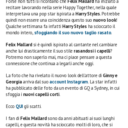
Forse non tutti si ricordano che
Felix Mallard
ha iniziato a
recitare lavorando nella serie Happy Together, nella quale
interpretava una pop star ispirata a
Harry Styles
. Potrebbe
quindi non essere una coincidenza questo suo
nuovo look
!
Qualche settimana fa infatti
Harry Styles
ha scioccato il
mondo intero,
sfoggiando il suo nuovo taglio rasato
.
Felix Mallard
si è quindi ispirato al cantante nel cambiare
anche lui drasticamente il suo stile
rasandosi i capelli
?
Potremo non saperlo mai, ma ci piace pensare a questa
connessione che continua a legarli anche oggi.
La foto che ha rivelato il nuovo look dell’attore di
Ginny e
Georgia
arriva dal suo
account Instagram
. La star infatti
ha pubblicato delle foto da un evento di GQ a Sydney, in cui
sfoggia i
nuovi capelli corti
.
Ecco
QUI
gli scatti.
I fan di
Felix Mallard
sono da anni abituati ai suoi lunghi
capelli, e questa novità ha scioccato molti di loro, che si