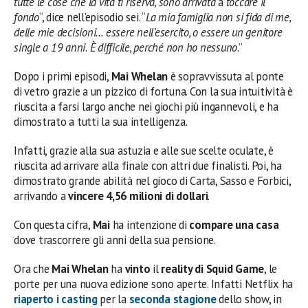
tutte le cose che la vita ti riserva, sono arrivata
a
toccare il
fondo
“, dice nell’episodio sei. “
La mia famiglia non si fida di me,
delle mie decisioni… essere nell’esercito, o essere un genitore
single a 19 anni
.
È difficile, perché non ho nessuno
.”
Dopo i primi episodi,
Mai Whelan
è sopravvissuta al ponte
di vetro grazie a un pizzico di fortuna. Con la sua intuitività è
riuscita a farsi largo anche nei giochi più ingannevoli, e ha
dimostrato a tutti la sua intelligenza.
Infatti, grazie alla sua astuzia e alle sue scelte oculate, è
riuscita ad arrivare alla finale con altri due finalisti. Poi, ha
dimostrato grande abilità nel gioco di Carta, Sasso e Forbici,
arrivando a
vincere 4,56 milioni di dollari
.
Con questa cifra,
Mai
ha intenzione di
compare una casa
dove trascorrere gli anni della sua pensione.
Ora che
Mai Whelan
ha
vinto
il
reality di Squid Game
, le
porte per una nuova edizione sono aperte. Infatti Netflix ha
riaperto
i
casting
per la
seconda stagione
dello show, in