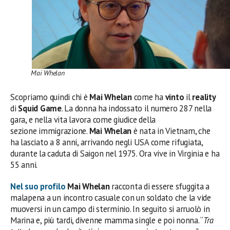
Mai Whelan
Scopriamo quindi chi è
Mai Whelan
come ha
vinto
il
reality
di
Squid Game
. La donna ha indossato il numero 287 nella
gara, e nella vita lavora come giudice della
sezione immigrazione.
Mai Whelan
è nata in Vietnam, che
ha lasciato a 8 anni, arrivando negli USA come rifugiata,
durante la caduta di Saigon nel 1975. Ora vive in Virginia e ha
55 anni.
Nel suo profilo
Mai Whelan
racconta di essere sfuggita a
malapena a un incontro casuale con un soldato che la vide
muoversi in un campo di sterminio. In seguito si arruolò in
Marina e, più tardi, divenne mamma single e poi nonna. “
Tra