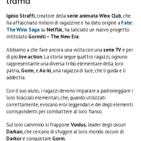
trama
Iginio Straffi
, creatore della
serie animata Winx Club
, che
ha affascinato milioni di ragazzine e ha dato origine a
Fate:
The Winx Saga
su
Netflix
, ha lanciato un nuovo progetto
intitolato
Gormiti – The New Era
.
Abbiamo a che fare ancora una volta con una
serie TV
e per
di più
live action
. La storia segue quattro ragazzi, ognuno
rappresentante una diversa tribù elementare della loro
patria,
Gorm
, e
Ao-ki
, una ragazza di luce, che li guida e li
addestra.
Con il suo aiuto, i ragazzi devono imparare a padroneggiare i
loro bracciali elementari, che, quando utilizzati
correttamente, evocano eroi leggendari e dei degli elementi
corrispondenti per combattere al loro fianco.
Sul loro cammino si frappone
Voidus
, leader degli oscuri
Darkan
, che cercano di sfuggire al loro mondo oscuro di
Darkor
e conquistare
Gorm
.