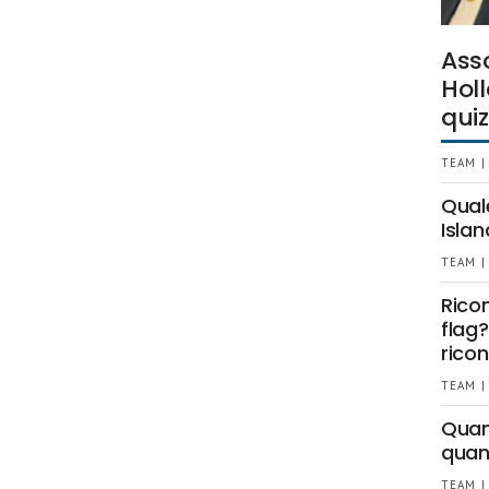
Ass
Holl
quiz
TEAM |
Qual
Islan
TEAM |
Rico
flag?
ricon
TEAM |
Quant
quan
TEAM |