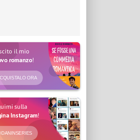
scito il mio
ovo romanzo
!
CQUISTALO ORA
uimi sulla
ina Instagram
!
DANINSERIES