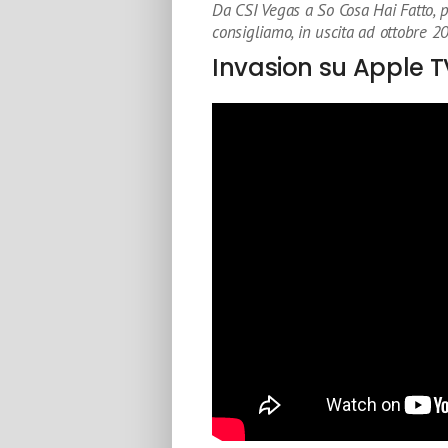
Da CSI Vegas a So Cosa Hai Fatto, p
consigliamo, in uscita ad ottobre 2
Invasion su Apple 