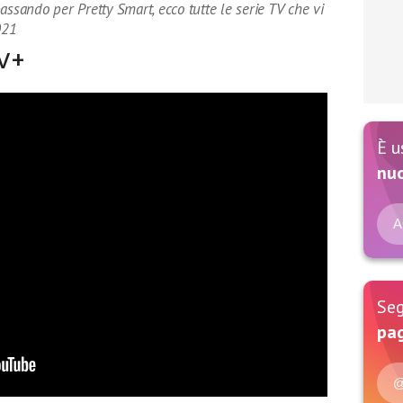
assando per Pretty Smart, ecco tutte le serie TV che vi
021
TV+
È u
nu
A
Seg
pag
@