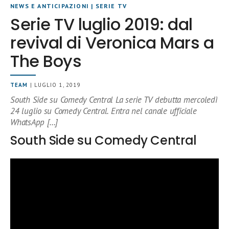
NEWS E ANTICIPAZIONI
|
SERIE TV
Serie TV luglio 2019: dal
revival di Veronica Mars a
The Boys
TEAM
| LUGLIO 1, 2019
South Side su Comedy Central La serie TV debutta mercoledì
24 luglio su Comedy Central. Entra nel canale ufficiale
WhatsApp […]
South Side su Comedy Central