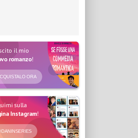
scito il mio
ovo romanzo
!
CQUISTALO ORA
uimi sulla
ina Instagram
!
DANINSERIES