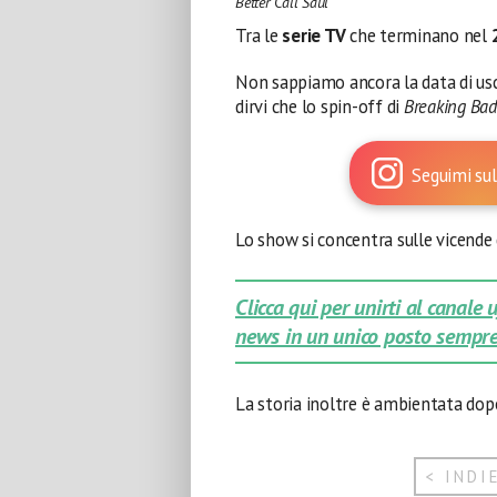
Better Call Saul
Tra le
serie TV
che terminano nel
Non sappiamo ancora la data di usc
dirvi che lo spin-off di
Breaking Bad
Seguimi sul
Lo show si concentra sulle vicende
Clicca qui per unirti al canale
news in un unico posto sempre
La storia inoltre è ambientata dopo 
< INDI