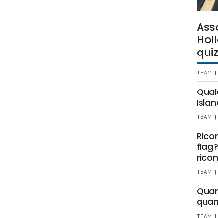
Ass
Holl
quiz
TEAM |
Qual
Islan
TEAM |
Rico
flag?
ricon
TEAM |
Quant
quan
TEAM |