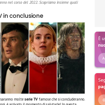
ranno nel corso del 2022. Scopriamo insieme quali
TV in conclusione
È u
nu
A
Seg
pag
 saranno molte
serie TV
famose che si concluderanno.
@
ni, è arrivato il momento di salutarle! In questa