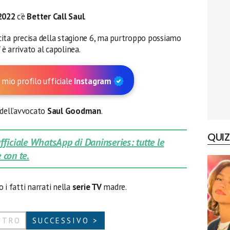
2022
c’è
Better Call Saul
.
ita precisa della stagione 6, ma purtroppo possiamo
è arrivato al capolinea.
 mio profilo ufficiale
Instagram
 dell’avvocato
Saul Goodman
.
QUIZ
 ufficiale WhatsApp di Daninseries: tutte le
 con te.
i fatti narrati nella
serie TV
madre.
ETRO
SUCCESSIVO >