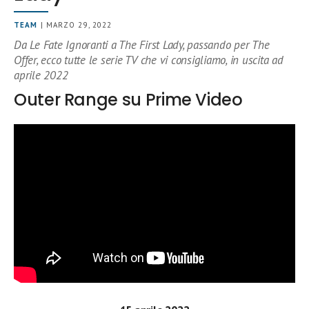
TEAM
| MARZO 29, 2022
Da Le Fate Ignoranti a The First Lady, passando per The
Offer, ecco tutte le serie TV che vi consigliamo, in uscita ad
aprile 2022
Outer Range su Prime Video