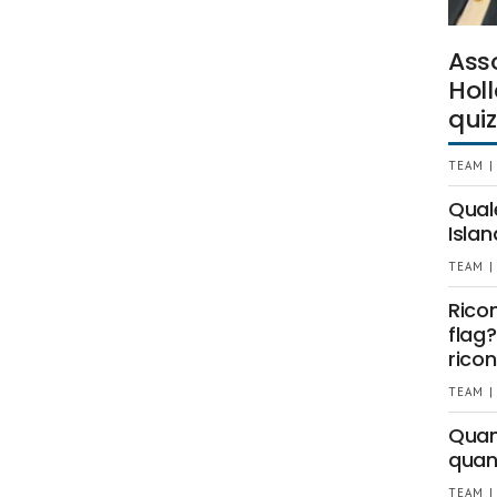
Ass
Holl
quiz
TEAM |
Qual
Islan
TEAM |
Rico
flag?
ricon
TEAM |
Quant
quan
TEAM |