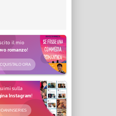
scito il mio
ovo romanzo
!
CQUISTALO ORA
uimi sulla
ina Instagram
!
DANINSERIES