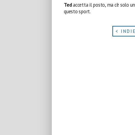
Ted
accetta il posto, ma c’è solo u
questo sport.
< INDI