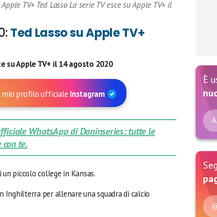
 Apple TV+ Ted Lasso La serie TV esce su Apple TV+ il
0:
Ted Lasso su Apple TV+
ce su Apple TV+ il 14 agosto 2020
È u
nu
 mio profilo ufficiale
Instagram
A
 ufficiale WhatsApp di Daninseries: tutte le
 con te.
Seg
i un piccolo college in Kansas.
pag
Inghilterra per allenare una squadra di calcio
@