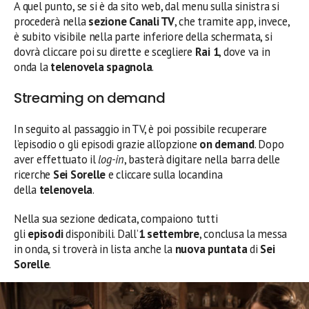
A quel punto, se si è da sito web, dal menu sulla sinistra si
procederà nella
sezione Canali TV
, che tramite app, invece,
è subito visibile nella parte inferiore della schermata, si
dovrà cliccare poi su dirette e scegliere
Rai 1
, dove va in
onda la
telenovela spagnola
.
Streaming on demand
In seguito al passaggio in TV, è poi possibile recuperare
l’episodio o gli episodi grazie all’opzione
on demand
. Dopo
aver effettuato il
log-in
, basterà digitare nella barra delle
ricerche
Sei Sorelle
e cliccare sulla locandina
della
telenovela
.
Nella sua sezione dedicata, compaiono tutti
gli
episodi
disponibili. Dall’
1 settembre
, conclusa la messa
in onda, si troverà in lista anche la
nuova
puntata
di
Sei
Sorelle
.