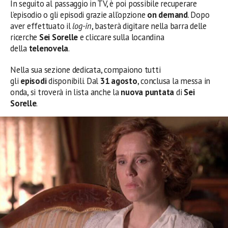
In seguito al passaggio in TV, è poi possibile recuperare
l’episodio o gli episodi grazie all’opzione
on demand
. Dopo
aver effettuato il
log-in
, basterà digitare nella barra delle
ricerche
Sei Sorelle
e cliccare sulla locandina
della
telenovela
.
Nella sua sezione dedicata, compaiono tutti
gli
episodi
disponibili. Dal
31 agosto
, conclusa la messa in
onda, si troverà in lista anche la
nuova
puntata
di
Sei
Sorelle
.