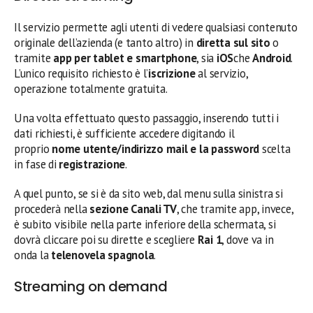
Il servizio permette agli utenti di vedere qualsiasi contenuto
originale dell’azienda (e tanto altro) in
diretta sul sito
o
tramite
app per tablet e smartphone
, sia
iOS
che
Android
.
L’unico requisito richiesto è l’
iscrizione
al servizio,
operazione totalmente gratuita.
Una volta effettuato questo passaggio, inserendo tutti i
dati richiesti, è sufficiente accedere digitando il
proprio
nome utente/indirizzo mail e la password
scelta
in fase di
registrazione
.
A quel punto, se si è da sito web, dal menu sulla sinistra si
procederà nella
sezione Canali TV
, che tramite app, invece,
è subito visibile nella parte inferiore della schermata, si
dovrà cliccare poi su dirette e scegliere
Rai 1
, dove va in
onda la
telenovela spagnola
.
Streaming on demand