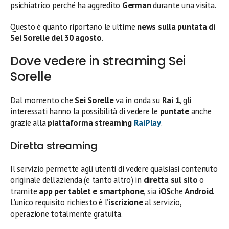
psichiatrico perché ha aggredito
German
durante una visita.
Questo è quanto riportano le ultime
news sulla puntata di
Sei Sorelle del 30 agosto
.
Dove vedere in streaming Sei
Sorelle
Dal momento che
Sei Sorelle
va in onda su
Rai 1
, gli
interessati hanno la possibilità di vedere le
puntate
anche
grazie alla
piattaforma streaming
RaiPlay
.
Diretta streaming
Il servizio permette agli utenti di vedere qualsiasi contenuto
originale dell’azienda (e tanto altro) in
diretta sul sito
o
tramite
app per tablet e smartphone
, sia
iOS
che
Android
.
L’unico requisito richiesto è l’
iscrizione
al servizio,
operazione totalmente gratuita.