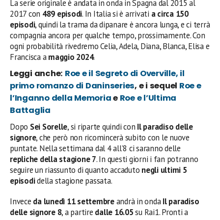
La serie originale è andata in onda in Spagna dal 2015 al
2017 con
489 episodi
. In Italia si è arrivati
a circa 150
episodi
, quindi la trama da dipanare è ancora lunga, e ci terrà
compagnia ancora per qualche tempo, prossimamente. Con
ogni probabilità rivedremo Celia, Adela, Diana, Blanca, Elisa e
Francisca a
maggio 2024
.
Leggi anche:
Roe e il Segreto di Overville, il
primo romanzo di Daninseries
, e i sequel
Roe e
l’Inganno della Memoria
e
Roe e l’Ultima
Battaglia
Dopo
Sei Sorelle
, si riparte quindi con
Il paradiso delle
signore
, che però non ricomincerà subito con le nuove
puntate. Nella settimana dal 4 all’8 ci saranno delle
repliche della stagione 7
. In questi giorni i fan potranno
seguire un riassunto di quanto accaduto
negli ultimi 5
episodi
della stagione passata.
Invece
da lunedì 11 settembre
andrà in onda
Il paradiso
delle signore
8
, a partire
dalle 16.05
su Rai1. Pronti a