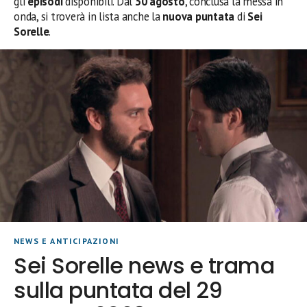
gli
episodi
disponibili. Dal
30 agosto
, conclusa la messa in
onda, si troverà in lista anche la
nuova
puntata
di
Sei
Sorelle
.
NEWS E ANTICIPAZIONI
Sei Sorelle news e trama
sulla puntata del 29