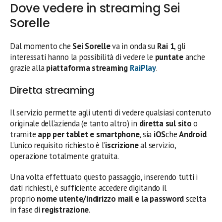
Dove vedere in streaming Sei
Sorelle
Dal momento che
Sei Sorelle
va in onda su
Rai 1
, gli
interessati hanno la possibilità di vedere le
puntate
anche
grazie alla
piattaforma streaming
RaiPlay
.
Diretta streaming
Il servizio permette agli utenti di vedere qualsiasi contenuto
originale dell’azienda (e tanto altro) in
diretta sul sito
o
tramite
app per tablet e smartphone
, sia
iOS
che
Android
.
L’unico requisito richiesto è l’
iscrizione
al servizio,
operazione totalmente gratuita.
Una volta effettuato questo passaggio, inserendo tutti i
dati richiesti, è sufficiente accedere digitando il
proprio
nome utente/indirizzo mail e la password
scelta
in fase di
registrazione
.