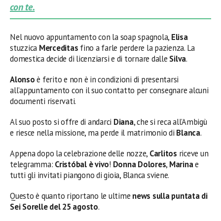
con te.
Nel nuovo appuntamento con la soap spagnola,
Elisa
stuzzica
Merceditas
fino a farle perdere la pazienza. La
domestica decide di licenziarsi e di tornare dalle
Silva
.
Alonso
è ferito e non è in condizioni di presentarsi
all’appuntamento con il suo contatto per consegnare alcuni
documenti riservati.
Al suo posto si offre di andarci
Diana
, che si reca all’Ambigù
e riesce nella missione, ma perde il matrimonio di
Blanca
.
Appena dopo la celebrazione delle nozze,
Carlitos
riceve un
telegramma:
Cristóbal è vivo
!
Donna Dolores
,
Marina
e
tutti gli invitati piangono di gioia, Blanca sviene.
Questo è quanto riportano le ultime
news sulla puntata di
Sei Sorelle del 25 agosto
.