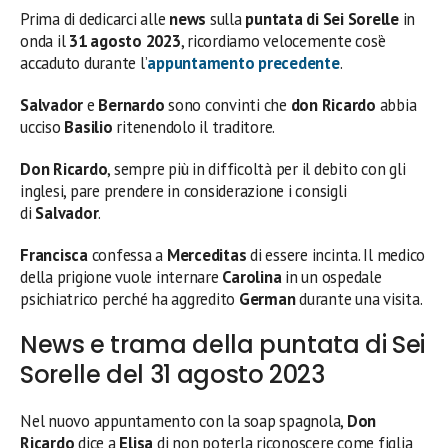
Prima di dedicarci alle
news
sulla
puntata di Sei Sorelle
in
onda il
31 agosto
2023
, ricordiamo velocemente cos’è
accaduto durante l’
appuntamento precedente
.
Salvador
e
Bernardo
sono convinti che
don
Ricardo
abbia
ucciso
Basilio
ritenendolo il traditore.
Don Ricardo
, sempre più in difficoltà per il debito con gli
inglesi, pare prendere in considerazione i consigli
di
Salvador
.
Francisca
confessa a
Merceditas
di essere incinta. Il medico
della prigione vuole internare
Carolina
in un ospedale
psichiatrico perché ha aggredito
German
durante una visita.
News e trama della puntata di Sei
Sorelle del 31 agosto 2023
Nel nuovo appuntamento con la soap spagnola,
Don
Ricardo
dice a
Elisa
di non poterla riconoscere come figlia