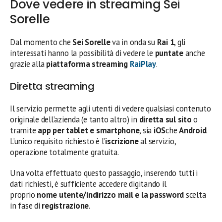
Dove vedere in streaming Sei
Sorelle
Dal momento che
Sei Sorelle
va in onda su
Rai 1
, gli
interessati hanno la possibilità di vedere le
puntate
anche
grazie alla
piattaforma streaming
RaiPlay
.
Diretta streaming
Il servizio permette agli utenti di vedere qualsiasi contenuto
originale dell’azienda (e tanto altro) in
diretta sul sito
o
tramite
app per tablet e smartphone
, sia
iOS
che
Android
.
L’unico requisito richiesto è l’
iscrizione
al servizio,
operazione totalmente gratuita.
Una volta effettuato questo passaggio, inserendo tutti i
dati richiesti, è sufficiente accedere digitando il
proprio
nome utente/indirizzo mail e la password
scelta
in fase di
registrazione
.