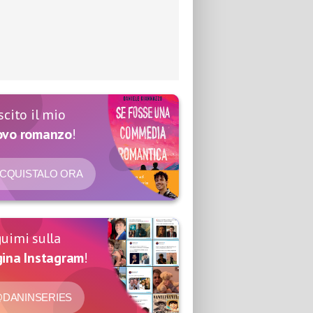
scito il mio
ovo romanzo
!
CQUISTALO ORA
uimi sulla
ina Instagram
!
DANINSERIES