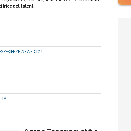
itrice del talent
.
ESPERIENZE AD AMICI 23
5
6
SITÀ