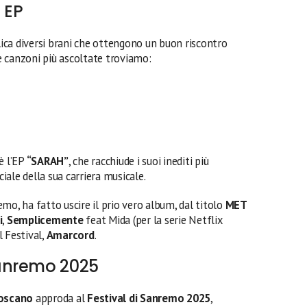
 EP
ca diversi brani che ottengono un buon riscontro
ue canzoni più ascoltate troviamo:
è l’EP
“SARAH”
, che racchiude i suoi inediti più
ciale della sua carriera musicale.
mo, ha fatto uscire il prio vero album, dal titolo
MET
i
,
Semplicemente
feat Mida (per la serie Netflix
l Festival,
Amarcord
.
anremo 2025
oscano
approda al
Festival di Sanremo 2025
,