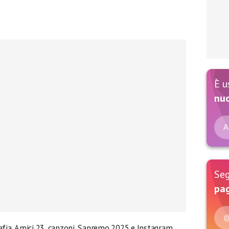
È u
nu
A
Seg
pag
@
grafia, Amici 23, canzoni, Sanremo 2025 e Instagram.