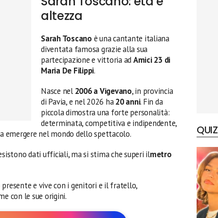
Sarah Toscano: età e
altezza
Sarah Toscano
è una cantante italiana
diventata famosa grazie alla sua
partecipazione e vittoria ad
Amici 23 di
Maria De Filippi
.
Nasce nel
2006 a Vigevano
, in provincia
di Pavia, e nel 2026 ha
20 anni
. Fin da
piccola dimostra una forte personalità:
determinata, competitiva e indipendente,
QUIZ
a a emergere nel mondo dello spettacolo.
esistono dati ufficiali, ma si stima che superi il
metro
resente e vive con i genitori e il fratello,
 con le sue origini.