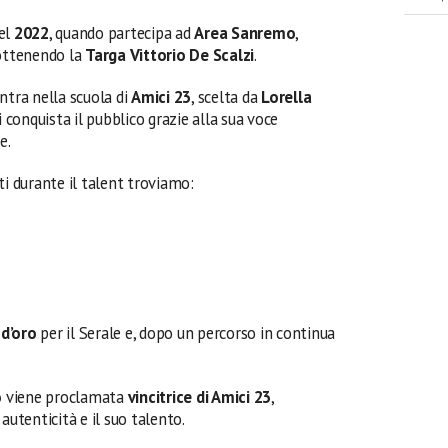
el
2022
, quando partecipa ad
Area Sanremo
,
 ottenendo la
Targa Vittorio De Scalzi
.
ntra nella scuola di
Amici 23
, scelta da
Lorella
i conquista il pubblico grazie alla sua voce
e.
ti durante il talent troviamo:
d’oro
per il Serale e, dopo un percorso in continua
o
viene proclamata
vincitrice di Amici 23
,
autenticità e il suo talento.