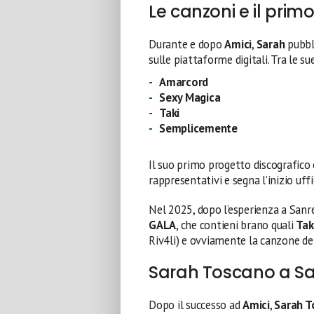
Le canzoni e il primo
Durante e dopo
Amici
,
Sarah
pubbli
sulle piattaforme digitali. Tra le s
Amarcord
Sexy Magica
Taki
Semplicemente
Il suo primo progetto discografico 
rappresentativi e segna l’inizio uffi
Nel 2025, dopo l’esperienza a Sanre
GALA
, che contieni brano quali
Tak
Riv4li) e ovviamente la canzone de
Sarah Toscano a S
Dopo il successo ad
Amici
,
Sarah T