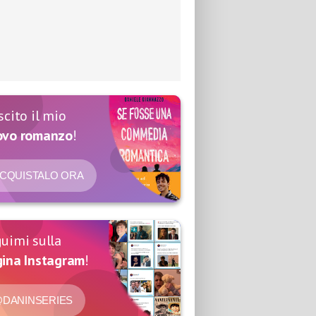
scito il mio
ovo romanzo
!
CQUISTALO ORA
uimi sulla
ina Instagram
!
DANINSERIES