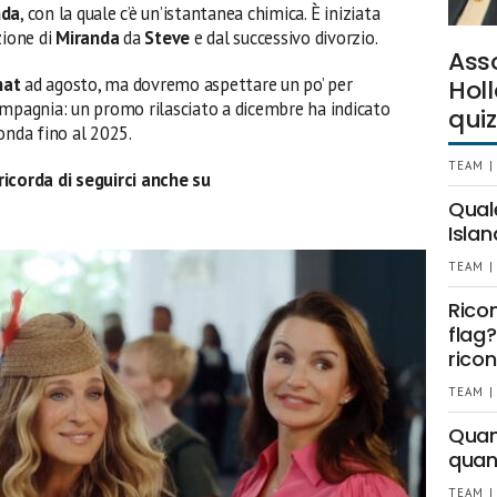
nda
, con la quale c’è un’istantanea chimica. È iniziata
zione di
Miranda
da
Steve
e dal successivo divorzio.
Ass
hat
ad agosto, ma dovremo aspettare un po’ per
Holl
mpagnia: un promo rilasciato a dicembre ha indicato
quiz
onda fino al 2025.
TEAM |
ricorda di seguirci anche su
Qual
Islan
TEAM |
Rico
flag?
ricon
TEAM |
Quant
quan
TEAM |