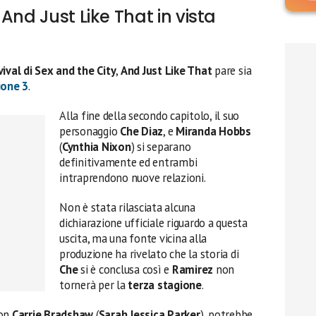
And Just Like That in vista
vival di Sex and the City
,
And Just Like That
pare sia
ione 3
.
Alla fine della secondo capitolo, il suo
personaggio
Che Diaz
, e
Miranda Hobbs
(
Cynthia Nixon
) si separano
definitivamente ed entrambi
intraprendono nuove relazioni.
Non è stata rilasciata alcuna
dichiarazione ufficiale riguardo a questa
uscita, ma una fonte vicina alla
produzione ha rivelato che la storia di
Che
si è conclusa così e
Ramirez
non
tornerà per la
terza stagione
.
con
Carrie Bradshaw
(
Sarah Jessica Parker
), potrebbe