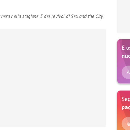
nerà nella stagione 3 del revival di Sex and the City
È u
nu
A
Seg
pag
@