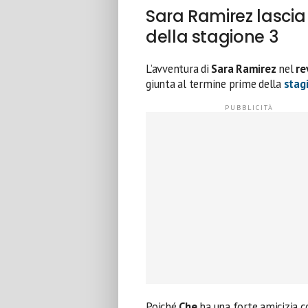
Sara Ramirez lascia 
della stagione 3
L’avventura di
Sara Ramirez
nel
re
giunta al termine prime della
stag
Poiché
Che
ha una forte amicizia 