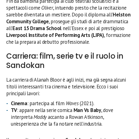
Fin da bambina partecipa ai club teatrali scolastici e a
spettacoli come
Oliver
, intuendo presto che la recitazione
sarebbe diventata un mestiere. Dopo il diploma all’
Helston
Community College
, prosegue gli studi di arte drammatica
all’
East 15 Drama School
nell’Essex e poi al prestigioso
Liverpool Institute of Performing Arts (LIPA)
, formazione
che la prepara al debutto professionale.
Carriera: film, serie tv e il ruolo in
Sandokan
La carriera di Alanah Bloor è agli inizi, ma già segna alcuni
titoli interessanti tra cinema e televisione. Ecco i suoi
principali lavori:
Cinema
: partecipa al film
Waves
(2021).
TV
: appare nella serie comica
Man Vs Baby
, dove
interpreta
Maddy
accanto a Rowan Atkinson,
un’esperienza che la fa notare nell’industria.