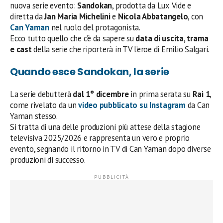
nuova serie evento:
Sandokan
, prodotta da Lux Vide e
diretta da
Jan Maria Michelini
e
Nicola Abbatangelo
, con
Can Yaman
nel ruolo del protagonista.
Ecco tutto quello che c’è da sapere su
data di uscita, trama
e cast
della serie che riporterà in TV l’eroe di Emilio Salgari.
Quando esce Sandokan, la serie
La serie debutterà
dal 1° dicembre
in prima serata su
Rai 1
,
come rivelato da un
video pubblicato su Instagram
da Can
Yaman stesso.
Si tratta di una delle produzioni più attese della stagione
televisiva 2025/2026 e rappresenta un vero e proprio
evento, segnando il ritorno in TV di Can Yaman dopo diverse
produzioni di successo.