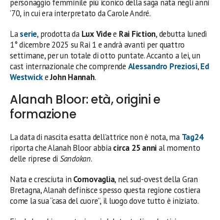
personaggio femminile più iconico della saga nata negli anni
’70, in cui era interpretato da Carole André.
La
serie
, prodotta da
Lux Vide
e
Rai Fiction
, debutta lunedì
1° dicembre 2025 su Rai 1 e andrà avanti per quattro
settimane, per un totale di otto puntate. Accanto a lei, un
cast internazionale che comprende
Alessandro Preziosi
,
Ed
Westwick
e
John Hannah
.
Alanah Bloor: età, origini e
formazione
La data di nascita esatta dell’attrice non è nota, ma
Tag24
riporta che Alanah Bloor abbia
circa 25 anni
al momento
delle riprese di
Sandokan
.
Nata e cresciuta in
Cornovaglia
, nel sud-ovest della Gran
Bretagna, Alanah definisce spesso questa regione costiera
come la sua “casa del cuore”, il luogo dove tutto è iniziato.