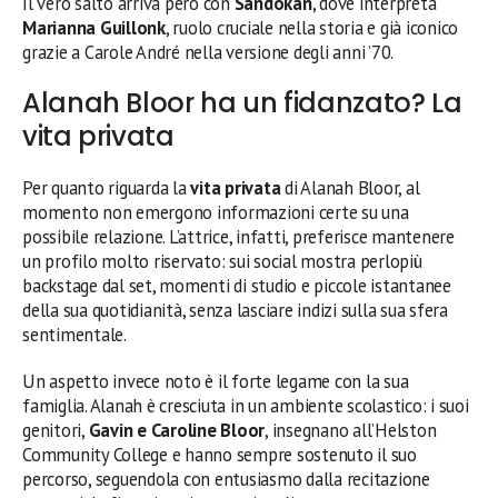
Il vero salto arriva però con
Sandokan
, dove interpreta
Marianna Guillonk
, ruolo cruciale nella storia e già iconico
grazie a Carole André nella versione degli anni ’70.
Alanah Bloor ha un fidanzato? La
vita privata
Per quanto riguarda la
vita privata
di Alanah Bloor, al
momento non emergono informazioni certe su una
possibile relazione. L’attrice, infatti, preferisce mantenere
un profilo molto riservato: sui social mostra perlopiù
backstage dal set, momenti di studio e piccole istantanee
della sua quotidianità, senza lasciare indizi sulla sua sfera
sentimentale.
Un aspetto invece noto è il forte legame con la sua
famiglia. Alanah è cresciuta in un ambiente scolastico: i suoi
genitori,
Gavin e Caroline Bloor
, insegnano all’Helston
Community College e hanno sempre sostenuto il suo
percorso, seguendola con entusiasmo dalla recitazione