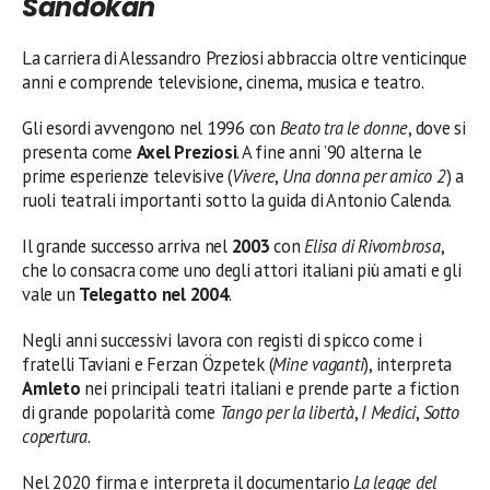
Sandokan
La carriera di Alessandro Preziosi abbraccia oltre venticinque
anni e comprende televisione, cinema, musica e teatro.
Gli esordi avvengono nel 1996 con
Beato tra le donne
, dove si
presenta come
Axel Preziosi
. A fine anni ’90 alterna le
prime esperienze televisive (
Vivere
,
Una donna per amico 2
) a
ruoli teatrali importanti sotto la guida di Antonio Calenda.
Il grande successo arriva nel
2003
con
Elisa di Rivombrosa
,
che lo consacra come uno degli attori italiani più amati e gli
vale un
Telegatto nel 2004
.
Negli anni successivi lavora con registi di spicco come i
fratelli Taviani e Ferzan Özpetek (
Mine vaganti
), interpreta
Amleto
nei principali teatri italiani e prende parte a fiction
di grande popolarità come
Tango per la libertà
,
I Medici
,
Sotto
copertura
.
Nel 2020 firma e interpreta il documentario
La legge del