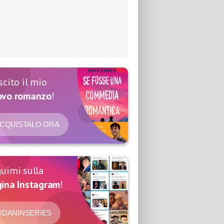
scito il mio
ovo romanzo
!
CQUISTALO ORA
uimi sulla
ina Instagram
!
DANINSERIES