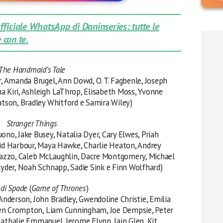
 ufficiale WhatsApp di Daninseries: tutte le
 con te.
The Handmaid’s Tale
r, Amanda Brugel, Ann Dowd, O. T. Fagbenle, Joseph
na Kiri, Ashleigh LaThrop, Elisabeth Moss, Yvonne
atson, Bradley Whitford e Samira Wiley)
Stranger Things
ono, Jake Busey, Natalia Dyer, Cary Elwes, Priah
id Harbour, Maya Hawke, Charlie Heaton, Andrey
razzo, Caleb McLaughlin, Dacre Montgomery, Michael
Ryder, Noah Schnapp, Sadie Sink e Finn Wolfhard)
 di Spade
(
Game of Thrones
)
 Anderson, John Bradley, Gwendoline Christie, Emilia
 Ben Crompton, Liam Cunningham, Joe Dempsie, Peter
athalie Emmanuel, Jerome Flynn, Iain Glen, Kit