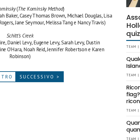
ominsky
(
The Kominsky Method
)
rah Baker, Casey Thomas Brown, Michael Douglas, Lisa
Ass
Rogers, Jane Seymour, Melissa Tang e Nancy Travis)
Holl
quiz
Schitt’s Creek
ire, Daniel Levy, Eugene Levy, Sarah Levy, Dustin
TEAM |
ine O’Hara, Noah Reid, Jennifer Robertson e Karen
Robinson)
Qual
Islan
TEAM |
ETRO
SUCCESSIVO >
Rico
flag?
ricon
TEAM |
Quant
quan
TEAM |