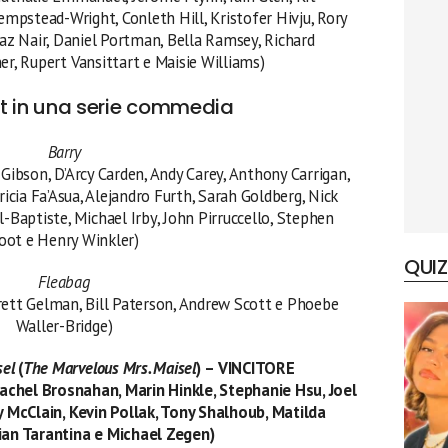
mpstead-Wright, Conleth Hill, Kristofer Hivju, Rory
z Nair, Daniel Portman, Bella Ramsey, Richard
er, Rupert Vansittart e Maisie Williams)
st in una serie commedia
Barry
-Gibson, D’Arcy Carden, Andy Carey, Anthony Carrigan,
ricia Fa’Asua, Alejandro Furth, Sarah Goldberg, Nick
l-Baptiste, Michael Irby, John Pirruccello, Stephen
oot e Henry Winkler)
QUIZ
Fleabag
Brett Gelman, Bill Paterson, Andrew Scott e Phoebe
Waller-Bridge)
sel
(
The Marvelous Mrs. Maisel
)
– VINCITORE
Rachel Brosnahan, Marin Hinkle, Stephanie Hsu, Joel
y McClain, Kevin Pollak, Tony Shalhoub, Matilda
ian Tarantina e Michael Zegen)