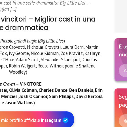
 cast in una serie drammatica Big Little Lies –
s)(Ian […]
ncitori – Miglior cast in una
ie drammatica
– Piccole grandi bugie
(
Big Little Lies
)
È u
ron Crovetti, Nicholas Crovetti, Laura Dern, Martin
Fox, Ivy George, Nicole Kidman, Zoë Kravitz, Kathryn
nu
s O’Hare, Adam Scott, Alexander Skarsgård, Douglas
pper, Robin Weigert, Reese Witherspoon e Shailene
A
Woodley)
e Crown
– VINCITORE
ter, Olivia Colman, Charles Dance, Ben Daniels, Erin
Seg
 Menzies, Josh O’Connor, Sam Phillips, David Rintoul
e Jason Watkins)
pag
 mio profilo ufficiale
Instagram
@