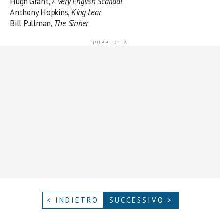
Hugh Grant,
A Very English Scandal
Anthony Hopkins,
King Lear
Bill Pullman,
The Sinner
< INDIETRO
SUCCESSIVO >