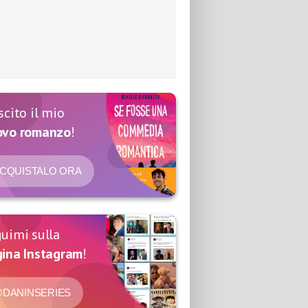
scito il mio
ovo romanzo
!
CQUISTALO ORA
uimi sulla
ina Instagram
!
DANINSERIES