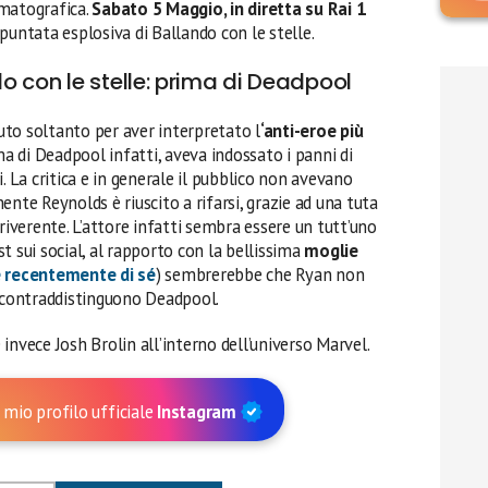
ematografica.
Sabato 5 Maggio, in diretta su Rai 1
puntata esplosiva di Ballando con le stelle.
 con le stelle: prima di Deadpool
to soltanto per aver interpretato l
‘anti-eroe più
ma di Deadpool infatti, aveva indossato i panni di
ti. La critica e in generale il pubblico non avevano
nte Reynolds è riuscito a rifarsi, grazie ad una tuta
riverente. L’attore infatti sembra essere un tutt’uno
t sui social, al rapporto con la bellissima
moglie
e recentemente di sé
) sembrerebbe che Ryan non
e contraddistinguono Deadpool.
invece Josh Brolin all’interno dell’universo Marvel.
 mio profilo ufficiale
Instagram