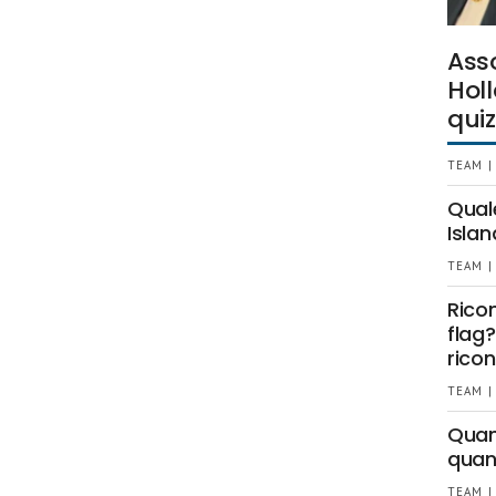
Ass
Holl
quiz
TEAM |
Qual
Islan
TEAM |
Rico
flag?
ricon
TEAM |
Quant
quan
TEAM |