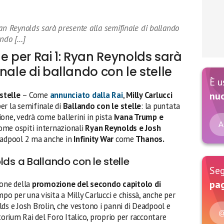
yan Reynolds sarà presente alla semifinale di ballando
ando […]
e per Rai 1: Ryan Reynolds sarà
nale di ballando con le stelle
È u
 stelle
– Come
annunciato dalla Rai
,
Milly Carlucci
nu
er la semifinale di
Ballando con le stelle
: la puntata
zione, vedrà come ballerini in pista
Ivana Trump e
A
come ospiti internazionali
Ryan Reynolds e Josh
Deadpool 2 ma anche in
Infinity War
come
Thanos.
lds a Ballando con le stelle
Seg
pag
one della
promozione del secondo capitolo di
po per una visita a Milly Carlucci e chissà, anche per
ds e Josh Brolin, che vestono i panni di Deadpool e
@
itorium Rai del Foro Italico, proprio per raccontare