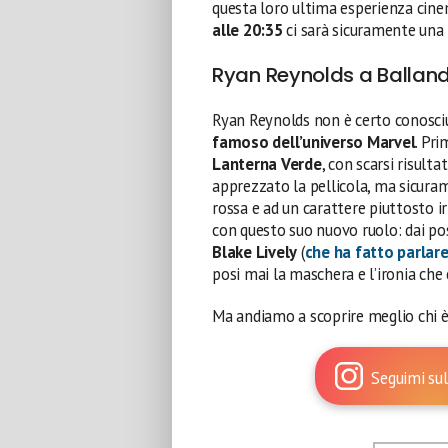
questa loro ultima esperienza cin
alle 20:35
ci sarà sicuramente una 
Ryan Reynolds a Ballando
Ryan Reynolds non è certo conosciu
famoso dell’universo Marvel
. Pri
Lanterna Verde
, con scarsi risulta
apprezzato la pellicola, ma sicurame
rossa e ad un carattere piuttosto ir
con questo suo nuovo ruolo: dai pos
Blake Lively
(
che ha fatto parlar
posi mai la maschera e l’ironia ch
Ma andiamo a scoprire meglio chi è 
Seguimi sul