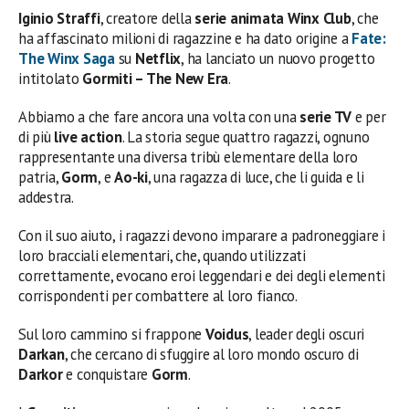
Iginio Straffi
, creatore della
serie animata Winx Club
, che
ha affascinato milioni di ragazzine e ha dato origine a
Fate:
The Winx Saga
su
Netflix
, ha lanciato un nuovo progetto
intitolato
Gormiti – The New Era
.
Abbiamo a che fare ancora una volta con una
serie TV
e per
di più
live action
. La storia segue quattro ragazzi, ognuno
rappresentante una diversa tribù elementare della loro
patria,
Gorm
, e
Ao-ki
, una ragazza di luce, che li guida e li
addestra.
Con il suo aiuto, i ragazzi devono imparare a padroneggiare i
loro bracciali elementari, che, quando utilizzati
correttamente, evocano eroi leggendari e dei degli elementi
corrispondenti per combattere al loro fianco.
Sul loro cammino si frappone
Voidus
, leader degli oscuri
Darkan
, che cercano di sfuggire al loro mondo oscuro di
Darkor
e conquistare
Gorm
.