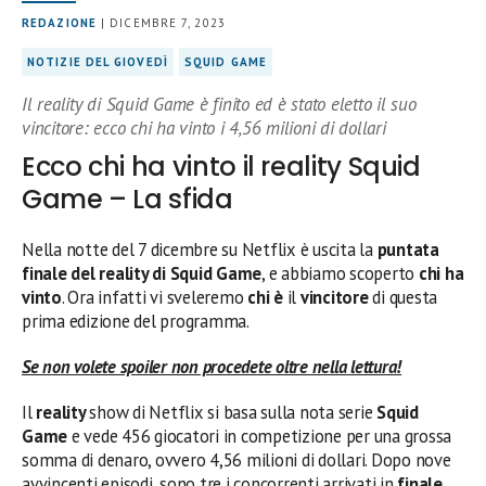
REDAZIONE
| DICEMBRE 7, 2023
NOTIZIE DEL GIOVEDÌ
SQUID GAME
Il reality di Squid Game è finito ed è stato eletto il suo
vincitore: ecco chi ha vinto i 4,56 milioni di dollari
Ecco chi ha vinto il reality Squid
Game – La sfida
Nella notte del 7 dicembre su Netflix è uscita la
puntata
finale del reality di Squid Game
, e abbiamo scoperto
chi ha
vinto
. Ora infatti vi sveleremo
chi è
il
vincitore
di questa
prima edizione del programma.
Se non volete spoiler non procedete oltre nella lettura!
Il
reality
show di Netflix si basa sulla nota serie
Squid
Game
e vede 456 giocatori in competizione per una grossa
somma di denaro, ovvero 4,56 milioni di dollari. Dopo nove
avvincenti episodi, sono tre i concorrenti arrivati in
finale
.