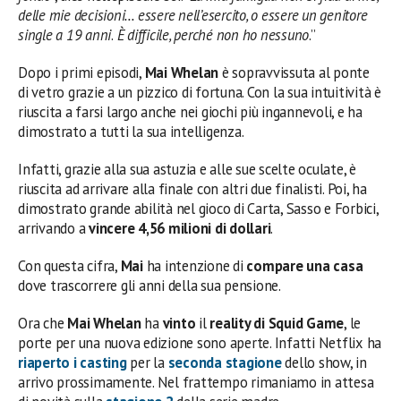
delle mie decisioni… essere nell’esercito, o essere un genitore
single a 19 anni
.
È difficile, perché non ho nessuno
.”
Dopo i primi episodi,
Mai Whelan
è sopravvissuta al ponte
di vetro grazie a un pizzico di fortuna. Con la sua intuitività è
riuscita a farsi largo anche nei giochi più ingannevoli, e ha
dimostrato a tutti la sua intelligenza.
Infatti, grazie alla sua astuzia e alle sue scelte oculate, è
riuscita ad arrivare alla finale con altri due finalisti. Poi, ha
dimostrato grande abilità nel gioco di Carta, Sasso e Forbici,
arrivando a
vincere 4,56 milioni di dollari
.
Con questa cifra,
Mai
ha intenzione di
compare una casa
dove trascorrere gli anni della sua pensione.
Ora che
Mai Whelan
ha
vinto
il
reality di Squid Game
, le
porte per una nuova edizione sono aperte. Infatti Netflix ha
riaperto
i
casting
per la
seconda stagione
dello show, in
arrivo prossimamente. Nel frattempo rimaniamo in attesa