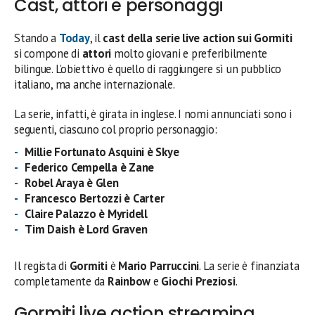
Cast, attori e personaggi
Stando a
Today
, il
cast della serie live action sui Gormiti
si compone di
attori
molto giovani e preferibilmente
bilingue. L’obiettivo è quello di raggiungere sì un pubblico
italiano, ma anche internazionale.
La serie, infatti, è girata in inglese. I nomi annunciati sono i
seguenti, ciascuno col proprio personaggio:
Millie Fortunato Asquini è Skye
Federico Cempella è Zane
Robel Araya è Glen
Francesco Bertozzi è Carter
Claire Palazzo è Myridell
Tim Daish è Lord Graven
Il regista di
Gormiti
è
Mario Parruccini
. La serie è finanziata
completamente da
Rainbow
e
Giochi Preziosi
.
Gormiti live action streaming