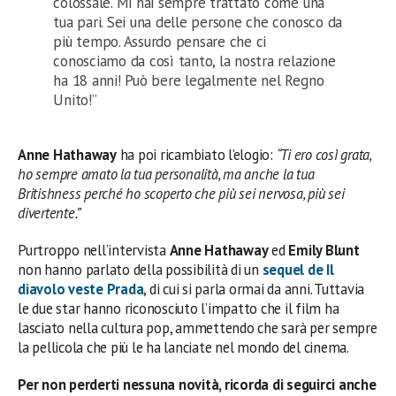
colossale. Mi hai sempre trattato come una
tua pari. Sei una delle persone che conosco da
più tempo. Assurdo pensare che ci
conosciamo da così tanto, la nostra relazione
ha 18 anni! Può bere legalmente nel Regno
Unito!”
Anne Hathaway
ha poi ricambiato l’elogio:
“Ti ero così grata,
ho sempre amato la tua personalità, ma anche la tua
Britishness perché ho scoperto che più sei nervosa, più sei
divertente.”
Purtroppo nell’intervista
Anne Hathaway
ed
Emily Blunt
non hanno parlato della possibilità di un
sequel de Il
diavolo veste Prada
, di cui si parla ormai da anni. Tuttavia
le due star hanno riconosciuto l’impatto che il film ha
lasciato nella cultura pop, ammettendo che sarà per sempre
la pellicola che più le ha lanciate nel mondo del cinema.
Per non perderti nessuna novità, ricorda di seguirci anche