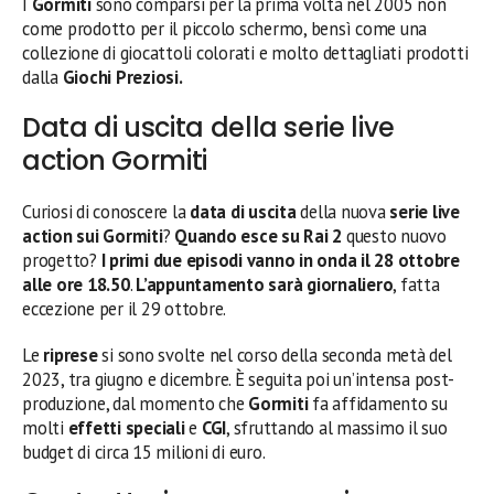
I
Gormiti
sono comparsi per la prima volta nel 2005 non
come prodotto per il piccolo schermo, bensì come una
collezione di giocattoli colorati e molto dettagliati prodotti
dalla
Giochi Preziosi.
Data di uscita della serie live
action Gormiti
Curiosi di conoscere la
data di uscita
della nuova
serie live
action sui Gormiti
?
Quando esce su Rai 2
questo nuovo
progetto?
I primi due episodi vanno in onda il 28 ottobre
alle ore 18.50
.
L’appuntamento sarà giornaliero
, fatta
eccezione per il 29 ottobre.
Le
riprese
si sono svolte nel corso della seconda metà del
2023, tra giugno e dicembre. È seguita poi un’intensa post-
produzione, dal momento che
Gormiti
fa affidamento su
molti
effetti speciali
e
CGI
, sfruttando al massimo il suo
budget di circa 15 milioni di euro.