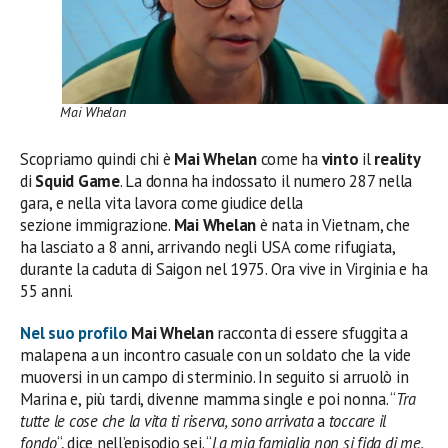
Mai Whelan
Scopriamo quindi chi è
Mai Whelan
come ha
vinto
il
reality
di
Squid Game
. La donna ha indossato il numero 287 nella
gara, e nella vita lavora come giudice della
sezione immigrazione.
Mai Whelan
è nata in Vietnam, che
ha lasciato a 8 anni, arrivando negli USA come rifugiata,
durante la caduta di Saigon nel 1975. Ora vive in Virginia e ha
55 anni.
Nel suo profilo
Mai Whelan
racconta di essere sfuggita a
malapena a un incontro casuale con un soldato che la vide
muoversi in un campo di sterminio. In seguito si arruolò in
Marina e, più tardi, divenne mamma single e poi nonna. “
Tra
tutte le cose che la vita ti riserva, sono arrivata
a
toccare il
fondo
“, dice nell’episodio sei. “
La mia famiglia non si fida di me,