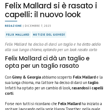
Felix Mallard si è rasato i
capelli: il nuovo look
REDAZIONE
| DICEMBRE 7, 2023
FELIX MALLARD
NOTIZIE DEL GIOVEDÌ
Felix Mallard ha deciso di darci un taglio e ha detto addio
alla sua lunga chioma, optando per un look rasato corto
Felix Mallard ci dà un taglio e
opta per un taglio rasato
Con
Ginny & Georgia
abbiamo scoperto
Felix Mallard
e la
sua lunga chioma, ma l’attore ha deciso di darci un
taglio
.
Infatti ha optato per un cambio di look,
rasandosi i capelli
corti
.
Forse non tutti si ricordano che
Felix Mallard
ha iniziato a
recitare lavorando nella serie Happy Together, nella quale