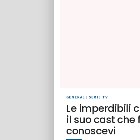
GENERAL
|
SERIE TV
Le imperdibili 
il suo cast che
conoscevi