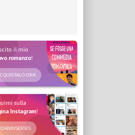
scito il mio
ovo romanzo
!
CQUISTALO ORA
uimi sulla
ina Instagram
!
DANINSERIES