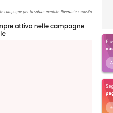
lle campagne per la salute mentale Riverdale curiosità
sempre attiva nelle campagne
le
È u
nu
A
Seg
pag
@