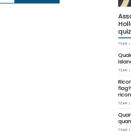
Ass
Holl
quiz
TEAM |
Qual
Islan
TEAM |
Rico
flag?
ricon
TEAM |
Quant
quan
TEAM |