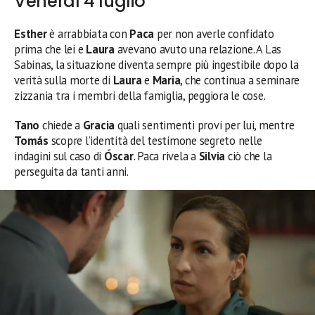
Venerdì 4 luglio
Esther
è arrabbiata con
Paca
per non averle confidato
prima che lei e
Laura
avevano avuto una relazione. A Las
Sabinas, la situazione diventa sempre più ingestibile dopo la
verità sulla morte di
Laura
e
Maria
, che continua a seminare
zizzania tra i membri della famiglia, peggiora le cose.
Tano
chiede a
Gracia
quali sentimenti provi per lui, mentre
Tomás
scopre l’identità del testimone segreto nelle
indagini sul caso di
Óscar
. Paca rivela a
Silvia
ciò che la
perseguita da tanti anni.