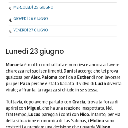
MERCOLEDÌ 25 GIUGNO
GIOVEDÌ 26 GIUGNO
VENERDÌ 27 GIUGNO
Lunedì 23 giugno
Manuela
è molto combattuta e non riesce ancora ad avere
chiarezza nei suoi sentimenti.
Dani
si accorge che lei prova
qualcosa per
Alex
.
Paloma
confida a
Esther
di non lavorare
più per
Paca
perché è stata baciata. Il video di
Lucía
diventa
virale; affranta, la ragazza si chiude in se stessa.
Tuttavia, dopo averne parlato con
Gracia
, trova la forza di
aprirsi con
Miguel
, che ha una reazione inaspettata. Nel
frattempo,
Lucas
pareggia i conti con
Nico
. Intanto, per via
della situazione economica di Las Sabinas, i
Molina
sono
costretti a prendere una decisione che riguarda
Wilson
.