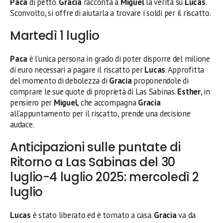
Paca
di petto.
Gracia
racconta a
Miguel
la verità su
Lucas
.
Sconvolto, si offre di aiutarla a trovare i soldi per il riscatto.
Martedì 1 luglio
Paca
è l’unica persona in grado di poter disporre del milione
di euro necessari a pagare il riscatto per
Lucas
. Approfitta
del momento di debolezza di
Gracia
proponendole di
comprare le sue quote di proprietà di Las Sabinas.
Esther
, in
pensiero per
Miguel
, che accompagna
Gracia
all’appuntamento per il riscatto, prende una decisione
audace.
Anticipazioni sulle puntate di
Ritorno a Las Sabinas del 30
luglio-4 luglio 2025: mercoledì 2
luglio
Lucas
è stato liberato ed è tornato a casa.
Gracia
va da