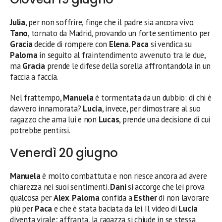
Julia
, per non soffrire, finge che il padre sia ancora vivo.
Tano
, tornato da Madrid, provando un forte sentimento per
Gracia
decide di rompere con
Elena
.
Paca
si vendica su
Paloma
in seguito al fraintendimento avvenuto tra le due,
ma
Gracia
prende le difese della sorella affrontandola in un
faccia a faccia.
Nel frattempo,
Manuela
è tormentata da un dubbio: di chi è
davvero innamorata?
Lucía
, invece, per dimostrare al suo
ragazzo che ama lui e non
Lucas
, prende una decisione di cui
potrebbe pentirsi.
Venerdì 20 giugno
Manuela
è molto combattuta e non riesce ancora ad avere
chiarezza nei suoi sentimenti.
Dani
si accorge che lei prova
qualcosa per
Alex
.
Paloma
confida a
Esther
di non lavorare
più per
Paca
e che è stata baciata da lei. Il video di
Lucía
diventa virale; affranta, la ragazza si chiude in se stessa.