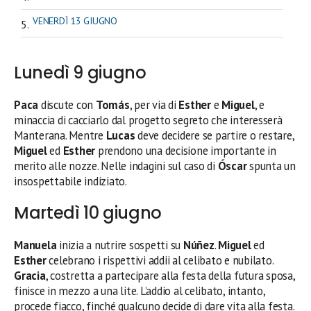
VENERDÌ 13 GIUGNO
Lunedì 9 giugno
Paca
discute con
Tomás
, per via di
Esther
e
Miguel
, e
minaccia di cacciarlo dal progetto segreto che interesserà
Manterana. Mentre
Lucas
deve decidere se partire o restare,
Miguel
ed
Esther
prendono una decisione importante in
merito alle nozze. Nelle indagini sul caso di
Óscar
spunta un
insospettabile indiziato.
Martedì 10 giugno
Manuela
inizia a nutrire sospetti su
Núñez
.
Miguel
ed
Esther
celebrano i rispettivi addii al celibato e nubilato.
Gracia
, costretta a partecipare alla festa della futura sposa,
finisce in mezzo a una lite. L’addio al celibato, intanto,
procede fiacco, finché qualcuno decide di dare vita alla festa.