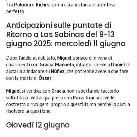
Tra
Paloma
e
Richi
si comincia a instaurare un’intesa
perfetta.
Anticipazioni sulle puntate di
Ritorno a Las Sabinas del 9-13
giugno 2025: mercoledì 11 giugno
Dopo l’addio al nubilato,
Miguel
ubriaco è in vena di
chiarimenti con
Gracia
.
Manuela
, intanto, chiede a
Daniel
di
aiutarla a indagare su
Núñez
, che potrebbe avere a che fare
con la morte di
Óscar
.
Miguel
si vendica con
Gracia
non rispettando l’accordo
sull’utilizzo dell’acqua preso con
Paca
.
Gracia
si vede
costretta a rivolgersi proprio a quest’ultima perché la aiuti a
risolvere la questione.
Giovedì 12 giugno