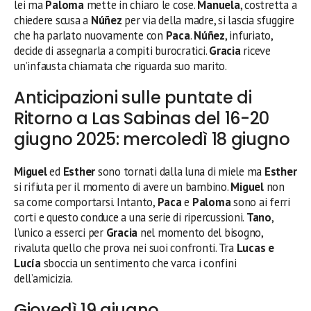
lei ma
Paloma
mette in chiaro le cose.
Manuela
, costretta a
chiedere scusa a
Núñez
per via della madre, si lascia sfuggire
che ha parlato nuovamente con
Paca
.
Núñez
, infuriato,
decide di assegnarla a compiti burocratici.
Gracia
riceve
un’infausta chiamata che riguarda suo marito.
Anticipazioni sulle puntate di
Ritorno a Las Sabinas del 16-20
giugno 2025: mercoledì 18 giugno
Miguel
ed
Esther
sono tornati dalla luna di miele ma
Esther
si rifiuta per il momento di avere un bambino.
Miguel
non
sa come comportarsi. Intanto,
Paca
e
Paloma
sono ai ferri
corti e questo conduce a una serie di ripercussioni.
Tano
,
l’unico a esserci per
Gracia
nel momento del bisogno,
rivaluta quello che prova nei suoi confronti. Tra
Lucas e
Lucía
sboccia un sentimento che varca i confini
dell’amicizia.
Giovedì 19 giugno