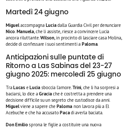
Martedì 24 giugno
Miguel
accompagna
Lucia
dalla Guardia Civil per denunciare
Nico
.
Manuela
, che li assiste, riesce a convincere Lucia
ancora riluttante.
Wilson
, in procinto di lasciare casa Molina,
decide di confessare i suoi sentimenti a
Paloma
.
Anticipazioni sulle puntate di
Ritorno a Las Sabinas del 23-27
giugno 2025: mercoledì 25 giugno
Tra
Lucas
e
Lucia
sboccia l’amore.
Trini
, che li ha sorpresi a
baciarsi, lo dice a
Gracia
che è costretta a prendere una
decisione difficile su un segreto che custodisce da anni.
Miguel
viene a sapere che
Paloma
non lavora più a El
Acebuche e che ha accusato
Paca
di averla baciata.
Don Emilio
sprona le figlie a costituire una nuova