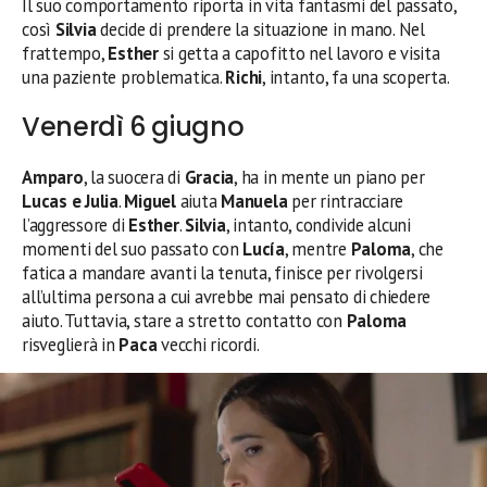
Il suo comportamento riporta in vita fantasmi del passato,
così
Silvia
decide di prendere la situazione in mano. Nel
frattempo,
Esther
si getta a capofitto nel lavoro e visita
una paziente problematica.
Richi
, intanto, fa una scoperta.
Venerdì 6 giugno
Amparo
, la suocera di
Gracia
, ha in mente un piano per
Lucas e Julia
.
Miguel
aiuta
Manuela
per rintracciare
l’aggressore di
Esther
.
Silvia
, intanto, condivide alcuni
momenti del suo passato con
Lucía
, mentre
Paloma
, che
fatica a mandare avanti la tenuta, finisce per rivolgersi
all’ultima persona a cui avrebbe mai pensato di chiedere
aiuto. Tuttavia, stare a stretto contatto con
Paloma
risveglierà in
Paca
vecchi ricordi.