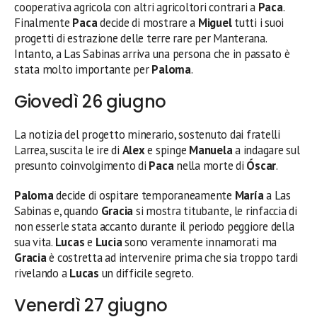
cooperativa agricola con altri agricoltori contrari a
Paca
.
Finalmente
Paca
decide di mostrare a
Miguel
tutti i suoi
progetti di estrazione delle terre rare per Manterana.
Intanto, a Las Sabinas arriva una persona che in passato è
stata molto importante per
Paloma
.
Giovedì 26 giugno
La notizia del progetto minerario, sostenuto dai fratelli
Larrea, suscita le ire di
Alex
e spinge
Manuela
a indagare sul
presunto coinvolgimento di
Paca
nella morte di
Óscar
.
Paloma
decide di ospitare temporaneamente
María
a Las
Sabinas e, quando
Gracia
si mostra titubante, le rinfaccia di
non esserle stata accanto durante il periodo peggiore della
sua vita.
Lucas
e
Lucia
sono veramente innamorati ma
Gracia
è costretta ad intervenire prima che sia troppo tardi
rivelando a
Lucas
un difficile segreto.
Venerdì 27 giugno