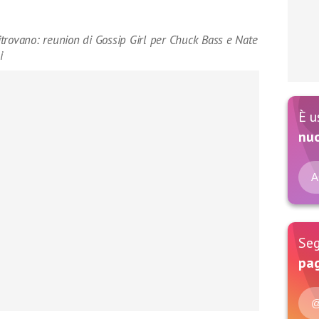
trovano: reunion di Gossip Girl per Chuck Bass e Nate
i
È u
nu
A
Seg
pag
@