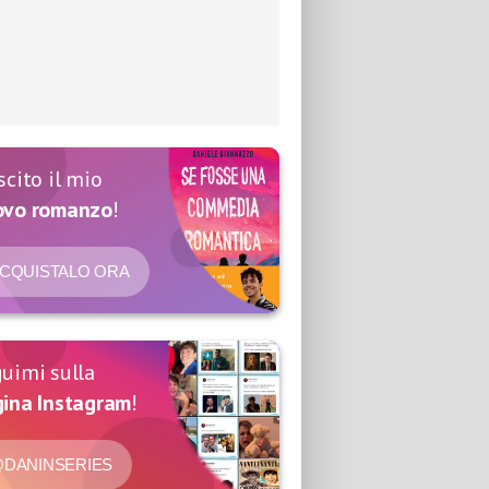
scito il mio
ovo romanzo
!
CQUISTALO ORA
uimi sulla
ina Instagram
!
DANINSERIES