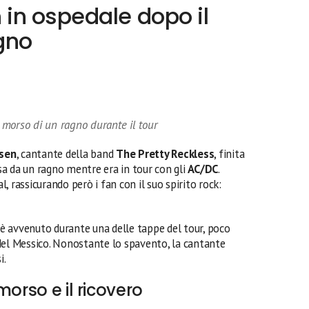
in ospedale dopo il
gno
morso di un ragno durante il tour
sen
, cantante della band
The Pretty Reckless
, finita
a da un ragno mentre era in tour con gli
AC/DC
.
al, rassicurando però i fan con il suo spirito rock:
io è avvenuto durante una delle tappe del tour, poco
del Messico. Nonostante lo spavento, la cantante
i.
morso e il ricovero