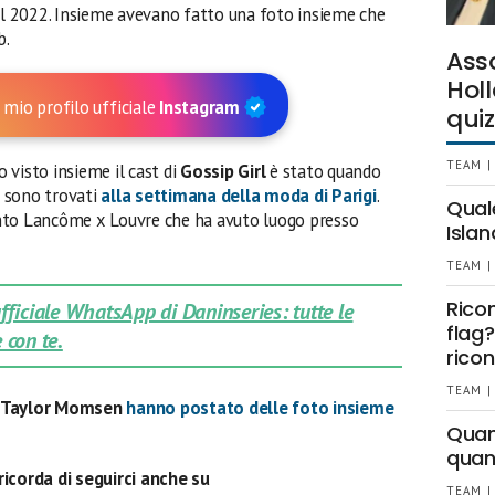
nel 2022. Insieme avevano fatto una foto insieme che
b.
Ass
Holl
 mio profilo ufficiale
Instagram
quiz
TEAM |
 visto insieme il cast di
Gossip Girl
è stato quando
 sono trovati
alla settimana della moda di Parigi
.
Qual
evento Lancôme x Louvre che ha avuto luogo presso
Islan
TEAM |
Rico
 ufficiale WhatsApp di Daninseries: tutte le
flag?
 con te.
ricon
TEAM |
e Taylor Momsen
hanno postato delle foto insieme
Quant
quan
ricorda di seguirci anche su
TEAM |