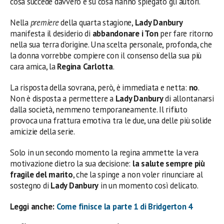
cosa succede davvero e su cosa hanno spiegato gli autori.
Nella
premiere
della quarta stagione,
Lady Danbury
manifesta il desiderio di
abbandonare i Ton
per fare ritorno
nella sua terra d’origine. Una scelta personale, profonda, che
la donna vorrebbe compiere con il consenso della sua più
cara amica, la
Regina Carlotta
.
La risposta della sovrana, però, è immediata e netta:
no
.
Non è disposta a permettere a
Lady Danbury
di allontanarsi
dalla società, nemmeno temporaneamente. Il rifiuto
provoca una frattura emotiva tra le due, una delle più solide
amicizie della serie.
Solo in un secondo momento la regina ammette la vera
motivazione dietro la sua decisione:
la salute sempre più
fragile del marito
, che la spinge a non voler rinunciare al
sostegno di
Lady Danbury
in un momento così delicato.
Leggi anche:
Come finisce la parte 1 di Bridgerton 4