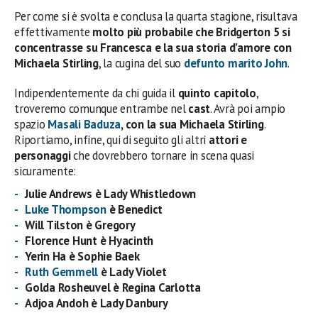
Per come si è svolta e conclusa la quarta stagione, risultava
effettivamente
molto più probabile che Bridgerton 5 si
concentrasse su Francesca e la sua storia d’amore con
Michaela Stirling
, la cugina del suo
defunto marito John
.
Indipendentemente da chi guida il
quinto capitolo
,
troveremo comunque entrambe nel
cast
. Avrà poi ampio
spazio
Masali Baduza
, con la sua Michaela Stirling
.
Riportiamo, infine, qui di seguito gli altri
attori e
personaggi
che dovrebbero tornare in scena quasi
sicuramente:
Julie Andrews
è
Lady Whistledown
Luke Thompson
è Benedict
Will Tilston è Gregory
Florence Hunt è Hyacinth
Yerin
Ha è Sophie Baek
Ruth Gemmell
è
Lady Violet
Golda
Rosheuvel
è
Regina Carlotta
Adjoa Andoh è
Lady Danbury