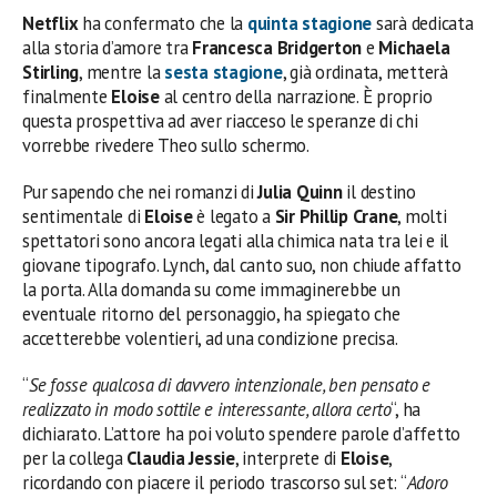
Netflix
ha confermato che la
quinta stagione
sarà dedicata
alla storia d’amore tra
Francesca Bridgerton
e
Michaela
Stirling
, mentre la
sesta stagione
, già ordinata, metterà
finalmente
Eloise
al centro della narrazione. È proprio
questa prospettiva ad aver riacceso le speranze di chi
vorrebbe rivedere Theo sullo schermo.
Pur sapendo che nei romanzi di
Julia Quinn
il destino
sentimentale di
Eloise
è legato a
Sir Phillip Crane
, molti
spettatori sono ancora legati alla chimica nata tra lei e il
giovane tipografo. Lynch, dal canto suo, non chiude affatto
la porta. Alla domanda su come immaginerebbe un
eventuale ritorno del personaggio, ha spiegato che
accetterebbe volentieri, ad una condizione precisa.
“
Se fosse qualcosa di davvero intenzionale, ben pensato e
realizzato in modo sottile e interessante, allora certo
“, ha
dichiarato. L’attore ha poi voluto spendere parole d’affetto
per la collega
Claudia Jessie
, interprete di
Eloise
,
ricordando con piacere il periodo trascorso sul set: “
Adoro