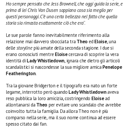
Ho sempre pensato che Jess Brownell, che oggi guida la serie, e
prima di lei Chris Van Dusen sappiano cosa sia meglio per
questi personaggi. C’è una certa bellezza nel fatto che quella
storia sia rimasta esattamente ciò che era
“.
Le sue parole fanno inevitabilmente riferimento alla
relazione mai davvero sbocciata tra
Theo
ed
Eloise
, una
delle
storyline
più amate della seconda stagione. I due si
erano conosciuti mentre
Eloise
cercava di scoprire la vera
identità di
Lady Whistledown
, ignara che dietro gli articoli
scandalistici si nascondesse la sua migliore amica
Penelope
Featherington
.
Tra la giovane Bridgerton e il tipografo era nato un forte
legame, interrotto però quando
Lady Whistledown
aveva
reso pubblica la loro amicizia, costringendo
Eloise
ad
allontanarsi da
Theo
per evitare uno scandalo che avrebbe
coinvolto tutta la famiglia. Da allora Theo non è più
comparso nella serie, ma il suo nome continua ad essere
spesso citato dai fan.