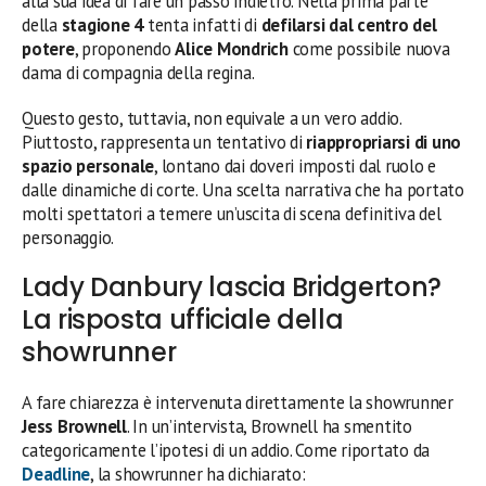
alla sua idea di fare un passo indietro. Nella prima parte
della
stagione 4
tenta infatti di
defilarsi dal centro del
potere
, proponendo
Alice Mondrich
come possibile nuova
dama di compagnia della regina.
Questo gesto, tuttavia, non equivale a un vero addio.
Piuttosto, rappresenta un tentativo di
riappropriarsi di uno
spazio personale
, lontano dai doveri imposti dal ruolo e
dalle dinamiche di corte. Una scelta narrativa che ha portato
molti spettatori a temere un’uscita di scena definitiva del
personaggio.
Lady Danbury lascia Bridgerton?
La risposta ufficiale della
showrunner
A fare chiarezza è intervenuta direttamente la showrunner
Jess Brownell
. In un’intervista, Brownell ha smentito
categoricamente l’ipotesi di un addio. Come riportato da
Deadline
, la showrunner ha dichiarato: