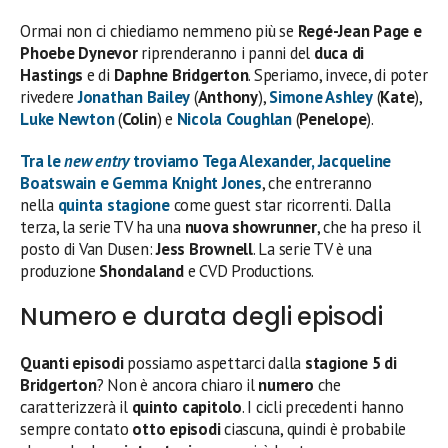
Ormai non ci chiediamo nemmeno più se
Regé-Jean Page e
Phoebe Dynevor
riprenderanno i panni del
duca di
Hastings
e di
Daphne Bridgerton
. Speriamo, invece, di poter
rivedere
Jonathan Bailey
(
Anthony
),
Simone Ashley
(
Kate
),
Luke Newton
(
Colin
) e
Nicola Coughlan
(
Penelope
).
Tra le
new entry
troviamo
Tega Alexander
,
Jacqueline
Boatswain
e
Gemma Knight Jones
, che entreranno
nella
quinta stagione
come guest star ricorrenti. Dalla
terza, la serie TV ha una
nuova showrunner
, che ha preso il
posto di Van Dusen:
Jess Brownell
. La serie TV è una
produzione
Shondaland
e CVD Productions.
Numero e durata degli episodi
Quanti episodi
possiamo aspettarci dalla
stagione 5 di
Bridgerton
? Non è ancora chiaro il
numero
che
caratterizzerà il
quinto capitolo
. I cicli precedenti hanno
sempre contato
otto episodi
ciascuna, quindi è probabile