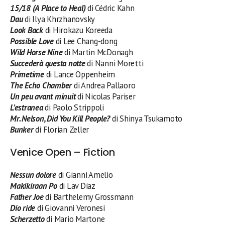
15/18 (A Place to Heal)
di Cédric Kahn
Dau
di Ilya Khrzhanovsky
Look Back
di Hirokazu Koreeda
Possible Love
di Lee Chang-dong
Wild Horse Nine
di Martin McDonagh
Succederà questa notte
di Nanni Moretti
Primetime
di Lance Oppenheim
The Echo Chamber
di Andrea Pallaoro
Un peu avant minuit
di Nicolas Pariser
L’estranea
di Paolo Strippoli
Mr. Nelson, Did You Kill People?
di Shinya Tsukamoto
Bunker
di Florian Zeller
Venice Open – Fiction
Nessun dolore
di Gianni Amelio
Makikiraan Po
di Lav Diaz
Father Joe
di Barthelemy Grossmann
Dio ride
di Giovanni Veronesi
Scherzetto
di Mario Martone