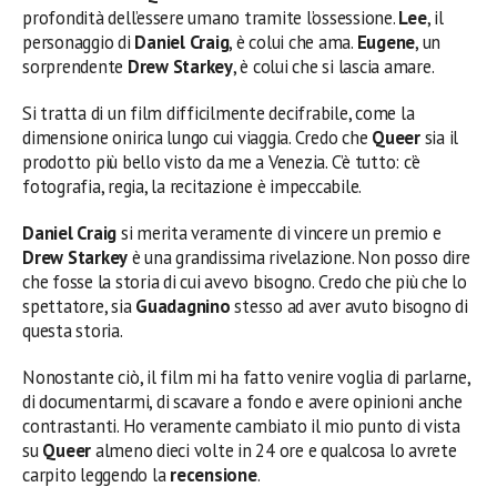
profondità dell’essere umano tramite l’ossessione.
Lee
, il
personaggio di
Daniel Craig
, è colui che ama.
Eugene
, un
sorprendente
Drew Starkey
, è colui che si lascia amare.
Si tratta di un film difficilmente decifrabile, come la
dimensione onirica lungo cui viaggia. Credo che
Queer
sia il
prodotto più bello visto da me a Venezia. C’è tutto: c’è
fotografia, regia, la recitazione è impeccabile.
Daniel Craig
si merita veramente di vincere un premio e
Drew Starkey
è una grandissima rivelazione. Non posso dire
che fosse la storia di cui avevo bisogno. Credo che più che lo
spettatore, sia
Guadagnino
stesso ad aver avuto bisogno di
questa storia.
Nonostante ciò, il film mi ha fatto venire voglia di parlarne,
di documentarmi, di scavare a fondo e avere opinioni anche
contrastanti. Ho veramente cambiato il mio punto di vista
su
Queer
almeno dieci volte in 24 ore e qualcosa lo avrete
carpito leggendo la
recensione
.