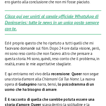
ero giunto alla conclusione che non mi fosse piaciuto.
Clicca qui per unirti al canale ufficiale WhatsApp di
Daninseries: tutte le news in un unico posto sempre
con te.
Ed è proprio questo che ho ripetuto a tutti quelli che mi
facevano domande sul film. Dopo 24 ore dalla visione, però,
mi sono reso conto che non facevo altro che pensare a
questa storia. Mi sono, quindi, reso conto che il problema, in
realtà, erano le mie aspettative sbagliate.
E qui entriamo nel vivo della
recensione
:
Queer
non segue
una storia d’amore alla
Chiamami Col Tuo Nome
. La nuova
opera di
Gudagnino
narra, bensì,
lo psicodramma di un
uomo che ha bisogno di amare
.
È il racconto di quella che sarebbe potuta essere una
storia d’amore
.
Queer
scava dentro la solitudine e la