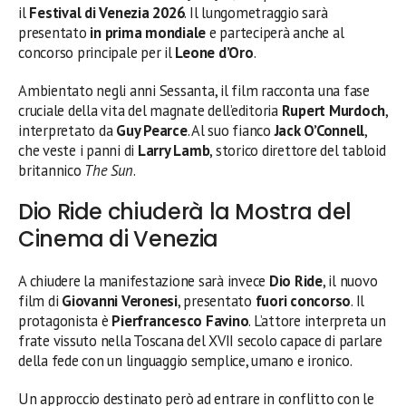
il
Festival di Venezia 2026
. Il lungometraggio sarà
presentato
in prima mondiale
e parteciperà anche al
concorso principale per il
Leone d’Oro
.
Ambientato negli anni Sessanta, il film racconta una fase
cruciale della vita del magnate dell’editoria
Rupert Murdoch
,
interpretato da
Guy Pearce
. Al suo fianco
Jack O’Connell
,
che veste i panni di
Larry Lamb
, storico direttore del tabloid
britannico
The Sun
.
Dio Ride chiuderà la Mostra del
Cinema di Venezia
A chiudere la manifestazione sarà invece
Dio Ride
, il nuovo
film di
Giovanni Veronesi
, presentato
fuori concorso
. Il
protagonista è
Pierfrancesco Favino
. L’attore interpreta un
frate vissuto nella Toscana del XVII secolo capace di parlare
della fede con un linguaggio semplice, umano e ironico.
Un approccio destinato però ad entrare in conflitto con le