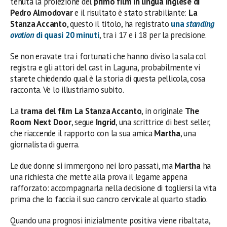
tenuta la proiezione del
primo film in lingua inglese di
Pedro Almodovar
e il risultato è stato strabiliante:
La
Stanza Accanto
, questo il titolo, ha registrato
una
standing
ovation
di quasi 20 minuti
, tra i 17 e i 18 per la precisione.
Se non eravate tra i fortunati che hanno diviso la sala col
registra e gli attori del cast in Laguna, probabilmente vi
starete chiedendo qual è la storia di questa pellicola, cosa
racconta. Ve lo illustriamo subito.
La
trama del film La Stanza Accanto
, in originale
The
Room Next Door
, segue
Ingrid
, una scrittrice di best seller,
che riaccende il rapporto con la sua amica
Martha
, una
giornalista di guerra.
Le due donne si immergono nei loro passati, ma
Martha
ha
una richiesta che mette alla prova il legame appena
rafforzato: accompagnarla nella decisione di togliersi la vita
prima che lo faccia il suo cancro cervicale al quarto stadio.
Quando una prognosi inizialmente positiva viene ribaltata,