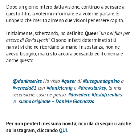
Dopo un giorno intero dalla visione, continuo a pensare a
questo film, a volermi informare e a volerne parlare. È
un’opera che merita almeno due visioni per essere capita.
Inizialmente, scherzando, ho definito
Queer
“
un bel film per
essere di David Lynch
“. Ci sono infatti determinati stili
narrativi che ne ricordano la mano. In sostanza, non ne
avevo bisogno, ma ci sto ancora pensando ed il cinema è
anche questo.
@daninseries
Ho visto
#queer
di
#lucaguadagnino
a
#venezia81
con
#danielcraig
e
#drewstarkey
, la mia
recensione, cosa ne penso.
#davedere
#festofcreators
♬ suono originale – Daniele Giannazzo
Per non perderti nessuna novità, ricorda di seguirci anche
su Instagram, cliccando
QUI
.