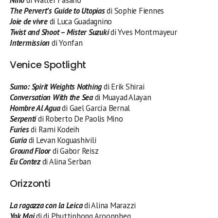
The Pervert’s Guide to Utopias
di Sophie Fiennes
Joie de vivre
di Luca Guadagnino
Twist and Shoot – Mister Suzuki
di Yves Montmayeur
Intermission
di Yonfan
Venice Spotlight
Sumo: Spirit Weights Nothing
di Erik Shirai
Conversation With the Sea
di Muayad Alayan
Hombre Al Agua
di Gael García Bernal
Serpenti
di Roberto De Paolis Mino
Furies
di Rami Kodeih
Guria
di Levan Koguashivili
Ground Floor
di Gabor Reisz
Eu Contez
di Alina Serban
Orizzonti
La ragazza con la Leica
di Alina Marazzi
Yak Mai
di di Phuttiphong Aroonpheg