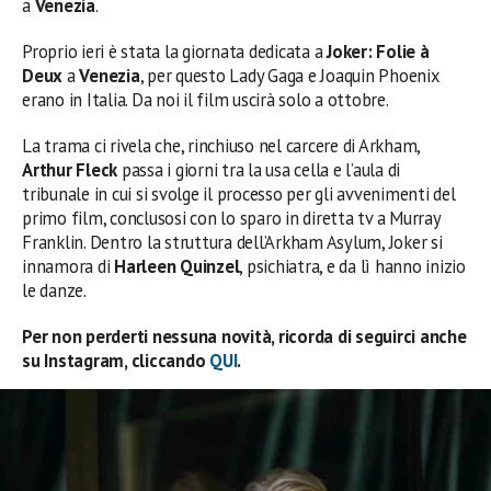
a
Venezia
.
Proprio ieri è stata la giornata dedicata a
Joker: Folie à
Deux
a
Venezia
, per questo Lady Gaga e Joaquin Phoenix
erano in Italia. Da noi il film uscirà solo a ottobre.
La trama ci rivela che, rinchiuso nel carcere di Arkham,
Arthur Fleck
passa i giorni tra la usa cella e l’aula di
tribunale in cui si svolge il processo per gli avvenimenti del
primo film, conclusosi con lo sparo in diretta tv a Murray
Franklin. Dentro la struttura dell’Arkham Asylum, Joker si
innamora di
Harleen Quinzel
, psichiatra, e da lì hanno inizio
le danze.
Per non perderti nessuna novità, ricorda di seguirci anche
su Instagram, cliccando
QUI
.