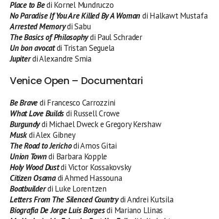
Place to Be
di Kornel Mundruczo
No Paradise If You Are Killed By A Woman
di Halkawt Mustafa
Arrested Memory
di Sabu
The Basics of Philosophy
di Paul Schrader
Un bon avocat
di Tristan Seguela
Jupiter
di Alexandre Smia
Venice Open – Documentari
Be Brave
di Francesco Carrozzini
What Love Builds
di Russell Crowe
Burgundy
di Michael Dweck e Gregory Kershaw
Musk
di Alex Gibney
The Road to Jericho
di Amos Gitai
Union Town
di Barbara Kopple
Holy Wood Dust
di Victor Kossakovsky
Citizen Osama
di Ahmed Hassouna
Boatbuilder
di Luke Lorentzen
Letters From The Silenced Country
di Andrei Kutsila
Biografia De Jorge Luis Borges
di Mariano Llinas