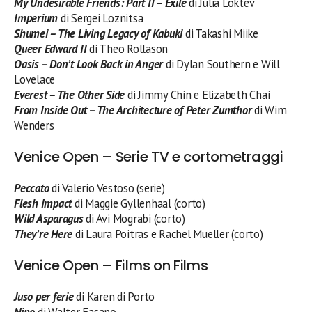
My Undesirable Friends: Part II – Exile
di Julia Loktev
Imperium
di Sergei Loznitsa
Shumei – The Living Legacy of Kabuki
di Takashi Miike
Queer Edward II
di Theo Rollason
Oasis – Don’t Look Back in Anger
di Dylan Southern e Will
Lovelace
Everest – The Other Side
di Jimmy Chin e Elizabeth Chai
From Inside Out – The Architecture of Peter Zumthor
di Wim
Wenders
Venice Open – Serie TV e cortometraggi
Peccato
di Valerio Vestoso (serie)
Flesh Impact
di Maggie Gyllenhaal (corto)
Wild Asparagus
di Avi Mograbi (corto)
They’re Here
di Laura Poitras e Rachel Mueller (corto)
Venice Open – Films on Films
Juso per ferie
di Karen di Porto
Nino
di Walter Fasano