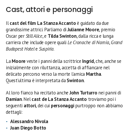
Cast, attori e personaggi
Il
cast del film La Stanza Accanto
è guidato da due
grandissime attrici. Parliamo di
Julianne Moore
, premio
Oscar per
Still Alice
, e
Tilda Swinton
, dalla ricca e lunga
carriera che include opere quali
Le Cronache di Narnia
,
Grand
Budapest Hotel
e
Suspiria
.
La
Moore
veste i panni della scrittrice
Ingrid
, che, anche se
inizialmente con riluttanza, accetta di affiancare nel
delicato percorso verso la morte l’amica
Martha
.
Quest’ultima è interpretata da
Swinton
.
Al loro fianco ha recitato anche
John Turturro
nei panni di
Damian
. Nel
cast de La Stanza Accanto
troviamo poi i
seguenti
attori
, dei cui
personaggi
purtroppo non abbiamo
dettagli:
Alessandro Nivola
Juan Diego Botto