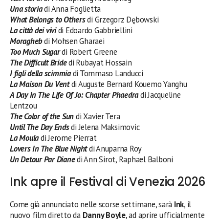
Una storia
di Anna Foglietta
What Belongs to Others
di Grzegorz Dębowski
La città dei vivi
di Edoardo Gabbriellini
Moragheb
di Mohsen Gharaei
Too Much Sugar
di Robert Greene
The Difficult Bride
di Rubayat Hossain
I figli della scimmia
di Tommaso Landucci
La Maison Du Vent
di Auguste Bernard Kouemo Yanghu
A Day In The Life Of Jo: Chapter Phaedra
di Jacqueline
Lentzou
The Color of the Sun
di Xavier Tera
Until The Day Ends
di Jelena Maksimovic
La Moula
di Jerome Pierrat
Lovers In The Blue Night
di Anuparna Roy
Un Detour Par Diane
di Ann Sirot, Raphael Balboni
Ink apre il Festival di Venezia 2026
Come già annunciato nelle scorse settimane, sarà
Ink
, il
nuovo film diretto da
Danny Boyle
, ad aprire ufficialmente