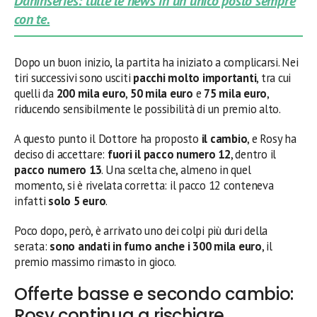
Daninseries: tutte le news in un unico posto sempre
con te.
Dopo un buon inizio, la partita ha iniziato a complicarsi. Nei
tiri successivi sono usciti
pacchi molto importanti
, tra cui
quelli da
200 mila euro
,
50 mila euro
e
75 mila euro
,
riducendo sensibilmente le possibilità di un premio alto.
A questo punto il Dottore ha proposto
il cambio
, e Rosy ha
deciso di accettare:
fuori il pacco numero 12
, dentro il
pacco numero 13
. Una scelta che, almeno in quel
momento, si è rivelata corretta: il pacco 12 conteneva
infatti
solo 5 euro
.
Poco dopo, però, è arrivato uno dei colpi più duri della
serata:
sono andati in fumo anche i 300 mila euro
, il
premio massimo rimasto in gioco.
Offerte basse e secondo cambio:
Rosy continua a rischiare