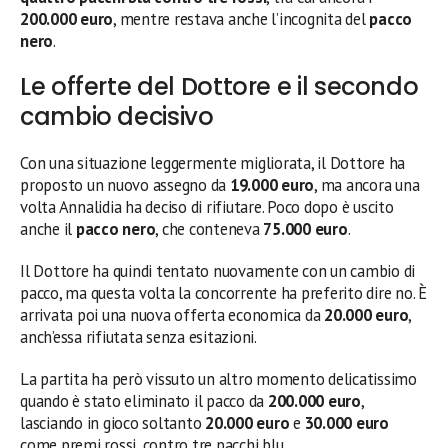
200.000 euro
, mentre restava anche l’incognita del
pacco
nero
.
Le offerte del Dottore e il secondo
cambio decisivo
Con una situazione leggermente migliorata, il Dottore ha
proposto un nuovo assegno da
19.000 euro
, ma ancora una
volta Annalidia ha deciso di rifiutare. Poco dopo è uscito
anche il
pacco nero
, che conteneva
75.000 euro
.
Il Dottore ha quindi tentato nuovamente con un cambio di
pacco, ma questa volta la concorrente ha preferito dire no. È
arrivata poi una nuova offerta economica da
20.000 euro
,
anch’essa rifiutata senza esitazioni.
La partita ha però vissuto un altro momento delicatissimo
quando è stato eliminato il pacco da
200.000 euro
,
lasciando in gioco soltanto
20.000 euro
e
30.000 euro
come premi rossi, contro tre pacchi blu.