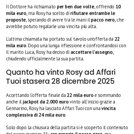
Il Dottore ha richiamato
per ben due volte
, offrendo
10
mila euro
, ma Rosy ha scelto di
rifiutare entrambe le
proposte
, sperando di avere tra le mani il
pacco nero
, che
avrebbe potuto regalarle una vincita più alta.
L’ultima chiamata ha portato sul tavolo un’offerta da
22
mila euro
. Dopo una lunga riflessione e confrontandosi con
il marito Luca, Rosy ha deciso di
accettare l’assegno
,
chiudendo ufficialmente la sua partita.
Quanto ha vinto Rosy ad Affari
Tuoi stasera 28 dicembre 2025
Accettando l’offerta finale da
22 mila euro
e sommando
anche il
jackpot da 2.000 euro
vinto all’inizio grazie a
Gennarino, Rosy ha lasciato Affari Tuoi con una
vincita
complessiva di 24 mila euro
.
Solo dopo la chiusura della partita si è scoperto il contenuto
del pacco numero 16:
era proprio il pacco nero
, ma