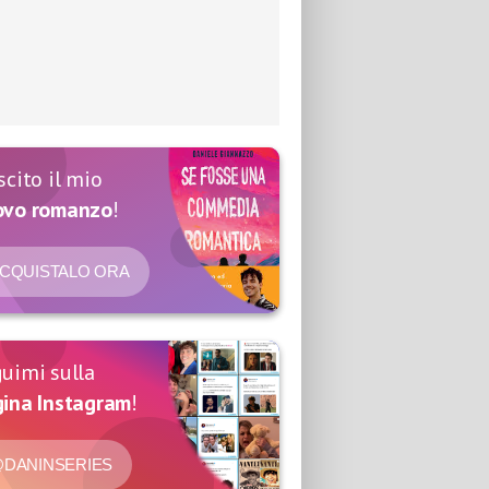
scito il mio
ovo romanzo
!
CQUISTALO ORA
uimi sulla
ina Instagram
!
DANINSERIES