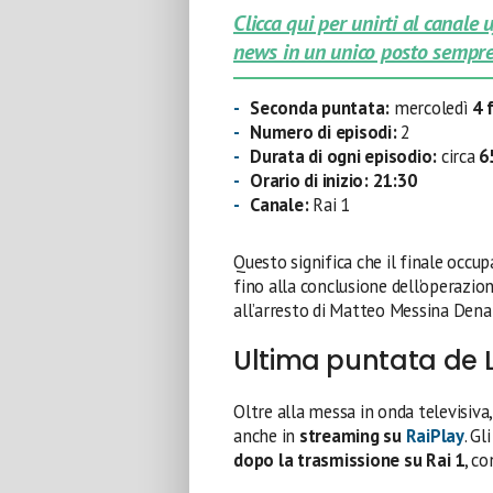
Clicca qui per unirti al canale
news in un unico posto sempre
Seconda puntata:
mercoledì
4 
Numero di episodi:
2
Durata di ogni episodio:
circa
6
Orario di inizio:
21:30
Canale:
Rai 1
Questo significa che il finale occu
fino alla conclusione dell’operazio
all’arresto di Matteo Messina Dena
Ultima puntata de L
Oltre alla messa in onda televisiva, 
anche in
streaming su
RaiPlay
. G
dopo la trasmissione su Rai 1
, c