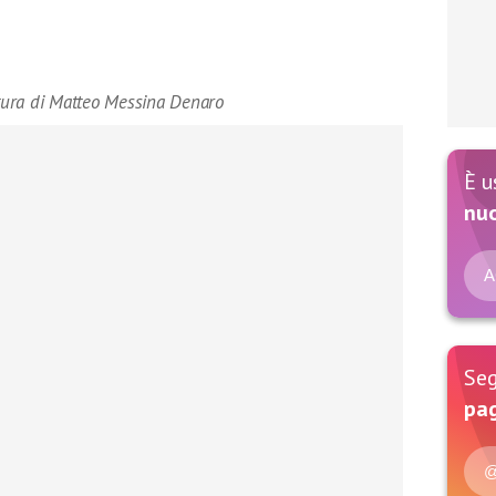
ttura di Matteo Messina Denaro
È u
nu
A
Seg
pag
@