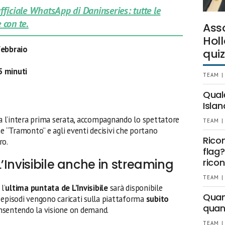
 ufficiale WhatsApp di Daninseries: tutte le
 con te.
Ass
Holl
febbraio
quiz
5 minuti
TEAM |
Qual
Islan
pa l’intera prima serata, accompagnando lo spettatore
TEAM |
ne “Tramonto” e agli eventi decisivi che portano
Rico
ro.
flag?
’Invisibile anche in streaming
ricon
TEAM |
l’
ultima puntata de L’Invisibile
sarà disponibile
Quant
li episodi vengono caricati sulla piattaforma
subito
quan
onsentendo la visione on demand.
TEAM |