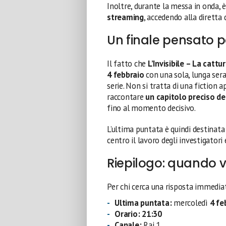
Inoltre, durante la messa in onda, 
streaming
, accedendo alla diretta 
Un finale pensato pe
Il fatto che
L’Invisibile – La cat
4 febbraio
con una sola, lunga ser
serie. Non si tratta di una fiction 
raccontare
un capitolo preciso del
fino al momento decisivo.
L’ultima puntata è quindi destinata 
centro il lavoro degli investigatori
Riepilogo: quando va 
Per chi cerca una risposta immedia
Ultima puntata:
mercoledì
4 fe
Orario:
21:30
Canale:
Rai 1