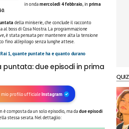
in onda
mercoledì 4 febbraio
, in
prima
30
.
puntata
della miniserie, che conclude il racconto
cia al boss di Cosa Nostra. La programmazione
ive, è stata pensata per mantenere alta la tensione
o fino all’epilogo senza lunghe attese.
ie Rai 1, quante puntate ha e quanto durano
a puntata: due episodi in prima
QUIZ
 mio profilo ufficiale
Instagram
 è composta da un solo episodio, ma da
due episodi
lla stessa serata. Nel dettaglio: