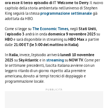
ora esce il terzo episodio di I
T
Welcome to Derry
. Il nuovo
capitolo della storia ambientata nell’universo di Stephen
King seguirà la stessa
programmazione settimanale
già
adottata da HBO.
Come si legge su
The Economic Times
, negli
Stati Uniti
,
l’
episodio 3
andrà in onda
domenica 9 novembre 2025
su
HBO
e sarà disponibile in streaming su
HBO Max
a partire
dalle
21:00 ET (le 3:00 del mattino in Italia)
.
In
Italia
, invece, l’episodio arriverà
lunedì 10 novembre
2025
su
Sky Atlantic
e in
streaming
su
NOW TV
. Come per
le settimane precedenti, l’uscita italiana avviene con un
leggero ritardo di un giorno rispetto alla première
americana, dovuto ai tempi tecnici di doppiaggio e
programmazione locale.