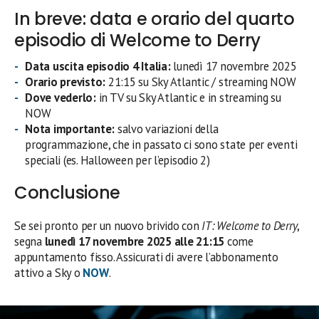
In breve: data e orario del quarto
episodio di Welcome to Derry
Data uscita episodio 4 Italia:
lunedì 17 novembre 2025
Orario previsto:
21:15 su Sky Atlantic / streaming NOW
Dove vederlo:
in TV su Sky Atlantic e in streaming su
NOW
Nota importante:
salvo variazioni della
programmazione, che in passato ci sono state per eventi
speciali (es. Halloween per l’episodio 2)
Conclusione
Se sei pronto per un nuovo brivido con
IT: Welcome to Derry
,
segna
lunedì 17 novembre 2025 alle 21:15
come
appuntamento fisso. Assicurati di avere l’abbonamento
attivo a Sky o
NOW
.