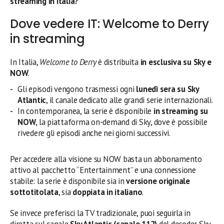
streaming in Italia?
Dove vedere IT: Welcome to Derry
in streaming
In Italia,
Welcome to Derry
è distribuita
in esclusiva su Sky e
NOW
.
Gli episodi vengono trasmessi ogni
lunedì sera su Sky
Atlantic
, il canale dedicato alle grandi serie internazionali.
In contemporanea, la serie è disponibile
in streaming su
NOW
, la piattaforma on-demand di Sky, dove è possibile
rivedere gli episodi anche nei giorni successivi.
Per accedere alla visione su NOW basta un abbonamento
attivo al pacchetto “Entertainment” e una connessione
stabile: la serie è disponibile sia in
versione originale
sottotitolata
, sia
doppiata in italiano
.
Se invece preferisci la TV tradizionale, puoi seguirla in
diretta sul canale
Sky Atlantic (canale 112)
del decoder Sky.