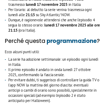
trasmesso
lunedì 17 novembre 2025
in Italia.
Per l’orario: al debutto la serie veniva trasmessa ogni
lunedì alle
21:15
su Sky Atlantic/ NOW.
Dunque, è ragionevole attendersi che anche l’episodio 4
segua lo stesso orario:
lunedì 17 novembre 2025 alle ore
21:15
(ora Italia).
Perché questa
programmazione
?
Ecco alcuni punti utili:
La serie ha adozione settimanale: un episodio ogni lunedì
in Italia.
Il primo episodio è andato in onda lunedì 27 ottobre
2025, confermando la fascia serale.
Per evitare dubbi, ti suggerisco di controllare la guida TV o
l’app NOW la mattina del giorno d’uscita: eventuali
anticipi o cambi di orario sono possibili, specialmente in
occasioni speciali (ad esempio l’episodio 2 è stato
anticipato per Halloween).