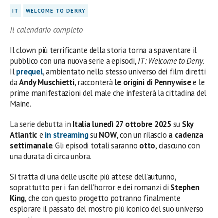
IT
WELCOME TO DERRY
Il calendario completo
Il clown più terrificante della storia torna a spaventare il
pubblico con una nuova serie a episodi,
IT: Welcome to Derry
.
Il
prequel
, ambientato nello stesso universo dei film diretti
da
Andy Muschietti
, racconterà
le origini di Pennywise
e le
prime manifestazioni del male che infesterà la cittadina del
Maine.
La serie debutta in
Italia lunedì 27 ottobre 2025
su
Sky
Atlantic
e
in streaming
su
NOW
, con un rilascio
a cadenza
settimanale
. Gli episodi totali saranno
otto
, ciascuno con
una durata di circa un’ora.
Si tratta di una delle uscite più attese dell’autunno,
soprattutto per i fan dell’horror e dei romanzi di
Stephen
King
, che con questo progetto potranno finalmente
esplorare il passato del mostro più iconico del suo universo