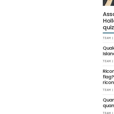
Ass
Holl
quiz
TEAM |
Qual
Islan
TEAM |
Rico
flag?
ricon
TEAM |
Quant
quan
TEAM |