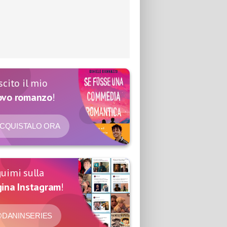
scito il mio
ovo romanzo
!
CQUISTALO ORA
uimi sulla
ina Instagram
!
DANINSERIES