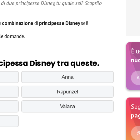
i due principesse Disney, tu quale sei? Scoprilo
e
combinazione
di
principesse Disney
sei!
 le domande.
È u
nu
cipessa Disney tra queste.
Anna
A
Rapunzel
Seg
Vaiana
pag
@