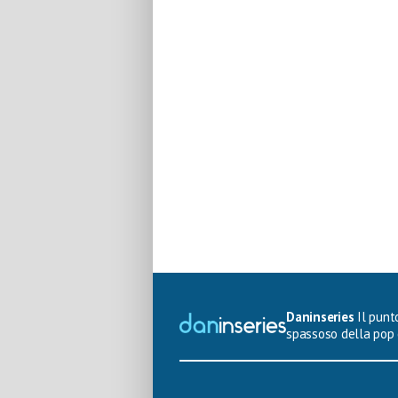
Daninseries
Il punto
spassoso della pop 