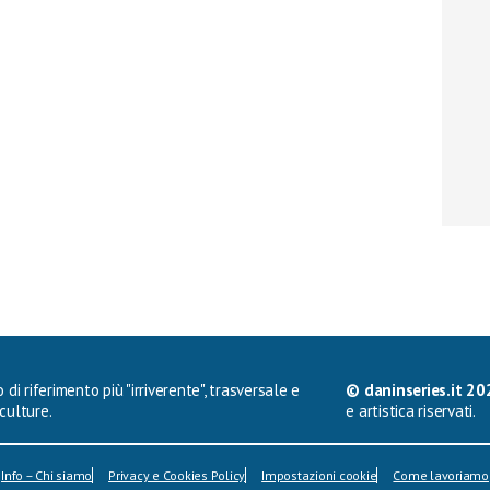
 di riferimento più "irriverente", trasversale e
© daninseries.it 20
culture.
e artistica riservati.
Info – Chi siamo
Privacy e Cookies Policy
Impostazioni cookie
Come lavoriamo