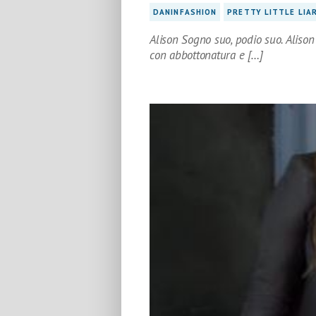
DANINFASHION
PRETTY LITTLE LIA
Alison Sogno suo, podio suo. Alison 
con abbottonatura e […]