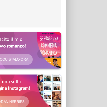
scito il mio
ovo romanzo
!
CQUISTALO ORA
uimi sulla
ina Instagram
!
DANINSERIES