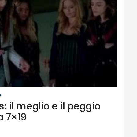
I
rs: il meglio e il peggio
la 7×19