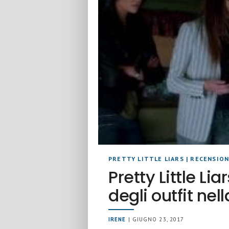
PRETTY LITTLE LIARS
|
RECENSION
Pretty Little Lia
degli outfit nel
IRENE
| GIUGNO 23, 2017