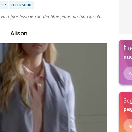
RS 7
RECENSIONE
va a fare lezione con dei blue jeans, un top cipriato
Alison
È u
nu
A
Seg
pag
@