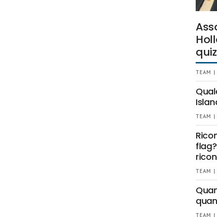
Ass
Holl
quiz
TEAM |
Qual
Islan
TEAM |
Rico
flag?
ricon
TEAM |
Quant
quan
TEAM |