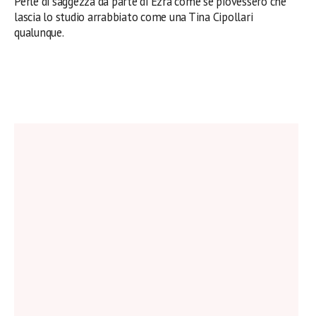
Perle di saggezza da parte di Ezra come se piovessero che
lascia lo studio arrabbiato come una Tina Cipollari
qualunque.