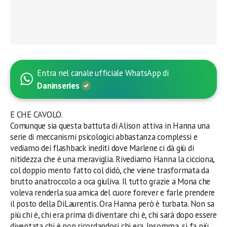
Entra nel canale ufficiale WhatsApp di
Daninseries
E CHE CAVOLO.
Comunque sia questa battuta di Alison attiva in Hanna una
serie di meccanismi psicologici abbastanza complessi e
vediamo dei flashback inediti dove Marlene ci dà giù di
nitidezza che è una meraviglia. Rivediamo Hanna la cicciona,
col doppio mento fatto col didò, che viene trasformata da
brutto anatroccolo a oca giuliva. Il tutto grazie a Mona che
voleva renderla sua amica del cuore forever e farle prendere
il posto della DiLaurentis. Ora Hanna però è turbata. Non sa
più chi è, chi era prima di diventare chi è, chi sarà dopo essere
diventata chi è non ricordandosi chi era. Insomma, si fa più