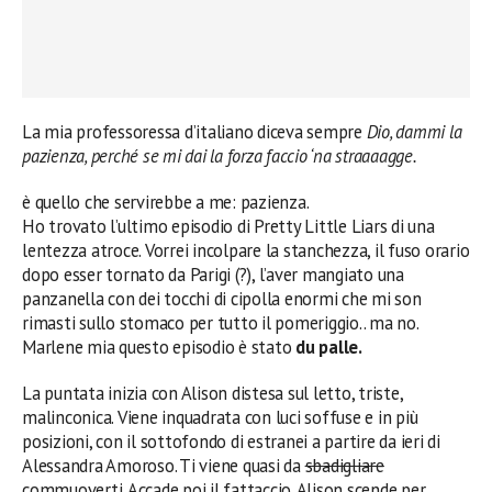
La mia professoressa d’italiano diceva sempre
Dio, dammi la
pazienza, perché se mi dai la forza faccio ‘na straaaagge.
è quello che servirebbe a me: pazienza.
Ho trovato l’ultimo episodio di Pretty Little Liars di una
lentezza atroce. Vorrei incolpare la stanchezza, il fuso orario
dopo esser tornato da Parigi (?), l’aver mangiato una
panzanella con dei tocchi di cipolla enormi che mi son
rimasti sullo stomaco per tutto il pomeriggio.. ma no.
Marlene mia questo episodio è stato
du palle.
La puntata inizia con Alison distesa sul letto, triste,
malinconica. Viene inquadrata con luci soffuse e in più
posizioni, con il sottofondo di estranei a partire da ieri di
Alessandra Amoroso. Ti viene quasi da
sbadigliare
commuoverti. Accade poi il fattaccio. Alison scende per