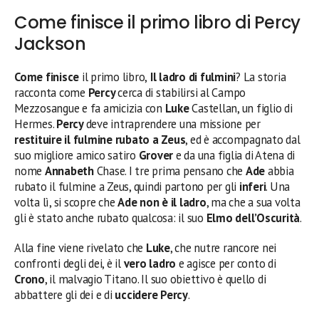
Come finisce il primo libro di Percy
Jackson
Come finisce
il primo libro,
Il ladro di fulmini
? La storia
racconta come
Percy
cerca di stabilirsi al Campo
Mezzosangue e fa amicizia con
Luke
Castellan, un figlio di
Hermes.
Percy
deve intraprendere una missione per
restituire il fulmine rubato a Zeus
, ed è accompagnato dal
suo migliore amico satiro
Grover
e da una figlia di Atena di
nome
Annabeth
Chase. I tre prima pensano che
Ade
abbia
rubato il fulmine a Zeus, quindi partono per gli
inferi
. Una
volta lì, si scopre che
Ade non è il ladro
, ma che a sua volta
gli è stato anche rubato qualcosa: il suo
Elmo dell’Oscurità
.
Alla fine viene rivelato che
Luke
, che nutre rancore nei
confronti degli dei, è il
vero ladro
e agisce per conto di
Crono
, il malvagio Titano. Il suo obiettivo è quello di
abbattere gli dei e di
uccidere Percy
.