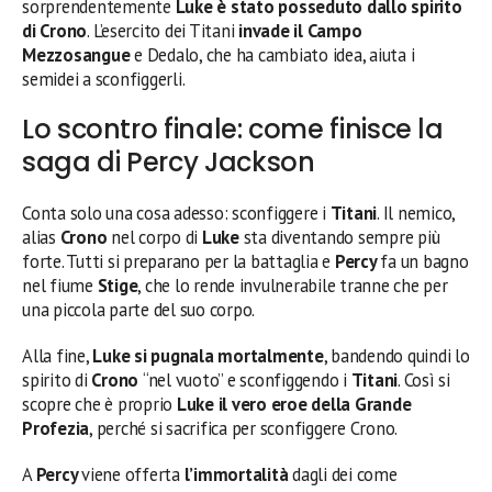
sorprendentemente
Luke è stato posseduto dallo spirito
di Crono
. L’esercito dei Titani
invade il Campo
Mezzosangue
e Dedalo, che ha cambiato idea, aiuta i
semidei a sconfiggerli.
Lo scontro finale: come finisce la
saga di Percy Jackson
Conta solo una cosa adesso: sconfiggere i
Titani
. Il nemico,
alias
Crono
nel corpo di
Luke
sta diventando sempre più
forte. Tutti si preparano per la battaglia e
Percy
fa un bagno
nel fiume
Stige
, che lo rende invulnerabile tranne che per
una piccola parte del suo corpo.
Alla fine,
Luke si pugnala mortalmente
, bandendo quindi lo
spirito di
Crono
“nel vuoto” e sconfiggendo i
Titani
. Così si
scopre che è proprio
Luke il vero eroe della Grande
Profezia
, perché si sacrifica per sconfiggere Crono.
A
Percy
viene offerta
l’immortalità
dagli dei come