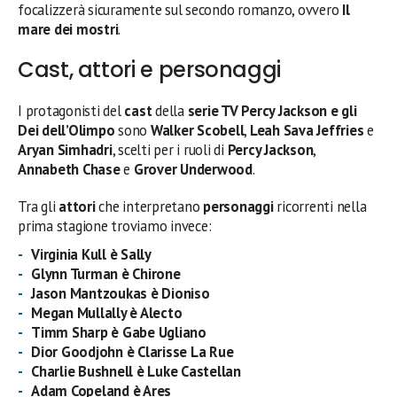
focalizzerà sicuramente sul secondo romanzo, ovvero
Il
mare dei mostri
.
Cast, attori e personaggi
I protagonisti del
cast
della
serie TV Percy Jackson e gli
Dei dell’Olimpo
sono
Walker Scobell
,
Leah Sava Jeffries
e
Aryan Simhadri
, scelti per i ruoli di
Percy Jackson
,
Annabeth Chase
e
Grover Underwood
.
Tra gli
attori
che interpretano
personaggi
ricorrenti nella
prima stagione troviamo invece:
Virginia Kull è Sally
Glynn Turman è Chirone
Jason Mantzoukas è Dioniso
Megan Mullally è Alecto
Timm Sharp è Gabe Ugliano
Dior Goodjohn è Clarisse La Rue
Charlie Bushnell è Luke Castellan
Adam Copeland è Ares