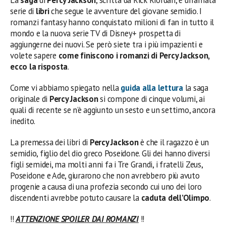
serie di
libri
che segue le avventure del giovane semidio. I
romanzi fantasy hanno conquistato milioni di fan in tutto il
mondo e la nuova serie TV di Disney+ prospetta di
aggiungerne dei nuovi. Se però siete tra i più impazienti e
volete sapere
come finiscono i romanzi di Percy Jackson,
ecco la risposta
.
Come vi abbiamo spiegato nella
guida alla lettura
la saga
originale di
Percy Jackson
si compone di cinque volumi, ai
quali di recente se n’è aggiunto un sesto e un settimo, ancora
inedito.
La premessa dei libri di
Percy Jackson
è che il ragazzo è un
semidio, figlio del dio greco Poseidone. Gli dei hanno diversi
figli semidei, ma molti anni fa i Tre Grandi, i fratelli Zeus,
Poseidone e Ade, giurarono che non avrebbero più avuto
progenie a causa di una profezia secondo cui uno dei loro
discendenti avrebbe potuto causare la
caduta dell’Olimpo
.
!!
ATTENZIONE SPOILER DAI ROMANZI
!!