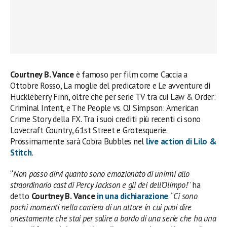
Courtney B. Vance
è famoso per film come Caccia a
Ottobre Rosso, La moglie del predicatore e Le avventure di
Huckleberry Finn, oltre che per serie TV tra cui Law & Order:
Criminal Intent, e The People vs. OJ Simpson: American
Crime Story della FX. Tra i suoi crediti più recenti ci sono
Lovecraft Country, 61st Street e Grotesquerie.
Prossimamente sarà Cobra Bubbles nel
live action di Lilo &
Stitch
.
“
Non posso dirvi quanto sono emozionato di unirmi allo
straordinario cast di Percy Jackson e gli dei dell’Olimpo!
” ha
detto
Courtney B. Vance
in una dichiarazione
. “
Ci sono
pochi momenti nella carriera di un attore in cui puoi dire
onestamente che stai per salire a bordo di una serie che ha una