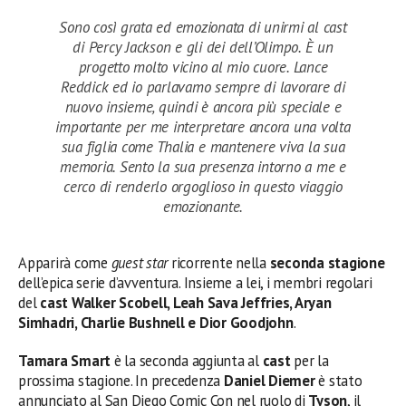
Sono così grata ed emozionata di unirmi al cast
di Percy Jackson e gli dei dell’Olimpo. È un
progetto molto vicino al mio cuore. Lance
Reddick ed io parlavamo sempre di lavorare di
nuovo insieme, quindi è ancora più speciale e
importante per me interpretare ancora una volta
sua figlia come Thalia e mantenere viva la sua
memoria. Sento la sua presenza intorno a me e
cerco di renderlo orgoglioso in questo viaggio
emozionante.
Apparirà come
guest star
ricorrente nella
seconda stagione
dell’epica serie d’avventura. Insieme a lei, i membri regolari
del
cast Walker Scobell, Leah Sava Jeffries, Aryan
Simhadri, Charlie Bushnell e Dior Goodjohn
.
Tamara Smart
è la seconda aggiunta al
cast
per la
prossima stagione. In precedenza
Daniel Diemer
è stato
annunciato al San Diego Comic Con nel ruolo di
Tyson
, il