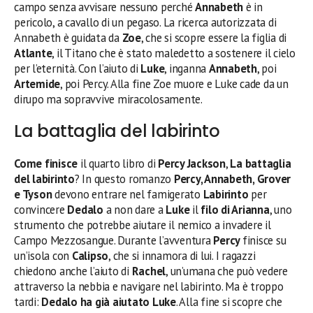
campo senza avvisare nessuno perché
Annabeth
è in
pericolo, a cavallo di un pegaso. La ricerca autorizzata di
Annabeth è guidata da
Zoe
, che si scopre essere la figlia di
Atlante
, il Titano che è stato maledetto a sostenere il cielo
per l’eternità. Con l’aiuto di
Luke
, inganna
Annabeth
, poi
Artemide
, poi Percy. Alla fine Zoe muore e Luke cade da un
dirupo ma sopravvive miracolosamente.
La battaglia del labirinto
Come finisce
il quarto libro di
Percy Jackson
,
La battaglia
del labirinto
? In questo romanzo
Percy, Annabeth, Grover
e Tyson
devono entrare nel famigerato
Labirinto
per
convincere
Dedalo
a non dare a
Luke
il
filo di Arianna
, uno
strumento che potrebbe aiutare il nemico a invadere il
Campo Mezzosangue. Durante l’avventura
Percy
finisce su
un’isola con
Calipso
, che si innamora di lui. I ragazzi
chiedono anche l’aiuto di
Rachel
, un’umana che può vedere
attraverso la nebbia e navigare nel labirinto. Ma è troppo
tardi:
Dedalo ha già aiutato Luke
. Alla fine si scopre che