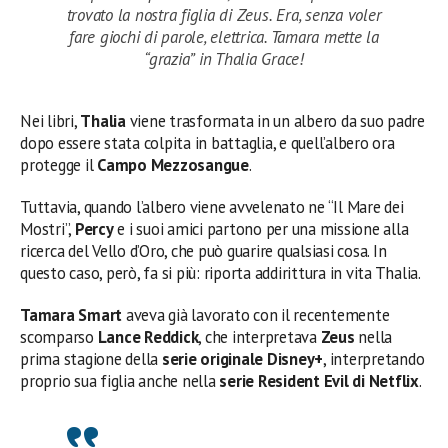
trovato la nostra figlia di Zeus. Era, senza voler
fare giochi di parole, elettrica. Tamara mette la
“grazia” in Thalia Grace!
Nei libri,
Thalia
viene trasformata in un albero da suo padre
dopo essere stata colpita in battaglia, e quell’albero ora
protegge il
Campo Mezzosangue
.
Tuttavia, quando l’albero viene avvelenato ne “Il Mare dei
Mostri”,
Percy
e i suoi amici partono per una missione alla
ricerca del Vello d’Oro, che può guarire qualsiasi cosa. In
questo caso, però, fa si più: riporta addirittura in vita Thalia.
Tamara Smart
aveva già lavorato con il recentemente
scomparso
Lance Reddick
, che interpretava
Zeus
nella
prima stagione della
serie originale Disney+
, interpretando
proprio sua figlia anche nella
serie Resident Evil di Netflix
.