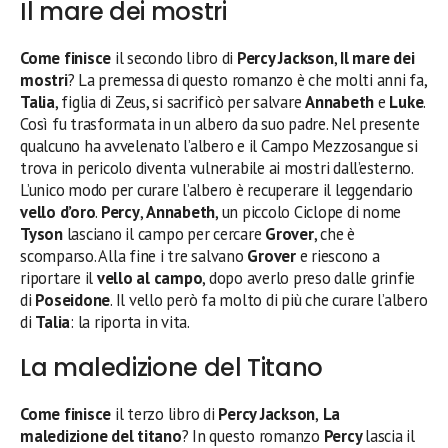
Il mare dei mostri
Come finisce
il secondo libro di
Percy Jackson
,
Il mare dei
mostri
? La premessa di questo romanzo è che molti anni fa,
Talia
, figlia di Zeus, si sacrificò per salvare
Annabeth
e
Luke
.
Così fu trasformata in un albero da suo padre. Nel presente
qualcuno ha avvelenato l’albero e il Campo Mezzosangue si
trova in pericolo diventa vulnerabile ai mostri dall’esterno.
L’unico modo per curare l’albero è recuperare il leggendario
vello d’oro
.
Percy
,
Annabeth
, un piccolo Ciclope di nome
Tyson
lasciano il campo per cercare
Grover
, che è
scomparso. Alla fine i tre salvano
Grover
e riescono a
riportare il
vello al campo
, dopo averlo preso dalle grinfie
di
Poseidone
. Il vello però fa molto di più che curare l’albero
di
Talia
: la riporta in vita.
La maledizione del Titano
Come finisce
il terzo libro di
Percy Jackson
,
La
maledizione del titano
? In questo romanzo
Percy
lascia il