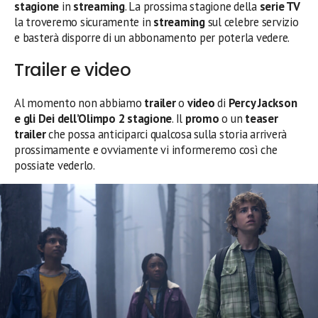
stagione
in
streaming
. La prossima stagione della
serie TV
la troveremo sicuramente in
streaming
sul celebre servizio
e basterà disporre di un abbonamento per poterla vedere.
Trailer e video
Al momento non abbiamo
trailer
o
video
di
Percy Jackson
e gli Dei dell’Olimpo 2 stagione
. Il
promo
o un
teaser
trailer
che possa anticiparci qualcosa sulla storia arriverà
prossimamente e ovviamente vi informeremo così che
possiate vederlo.