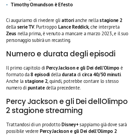
Timothy Omundson è Efesto
Ci auguriamo di rivedere gli
attori
anche nella
stagione 2
della
serie TV
. Purtroppo
Lance Reddick
, che interpreta
Zeus
nella prima, è venuto a mancare a marzo 2023, e il suo
personaggio subirà un recasting.
Numero e durata degli episodi
Il primo capitolo di
Percy Jackson e gli Dei dell’Olimpo
è
formato da
8 episodi
della
durata
di
circa 40/50 minuti
.
Anche la
stagione 2
, quindi, potrebbe contare lo stesso
numero di
puntate
della precedente.
Percy Jackson e gli Dei dellOlimpo
2 stagione streaming
Trattandosi di un prodotto
Disney+
sappiamo già dove sarà
possibile vedere
Percy Jackson e gli Dei dell’Olimpo 2