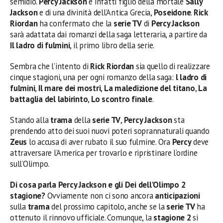
semidio.
Percy Jackson
è infatti figlio della mortale
Sally
Jackson
e di una divinità dell’Antica Grecia,
Poseidone
.
Rick
Riordan
ha confermato che la
serie TV
di
Percy Jackson
sarà adattata dai romanzi della saga letteraria, a partire da
Il ladro di fulmini
, il primo libro della serie.
Sembra che l’intento di
Rick Riordan
sia quello di realizzare
cinque stagioni, una per ogni romanzo della saga:
l ladro di
fulmini
,
Il mare dei mostri
,
La maledizione del titano
,
La
battaglia del labirinto
,
Lo scontro finale
.
Stando alla
trama
della
serie TV
,
Percy Jackson
sta
prendendo atto dei suoi nuovi poteri soprannaturali quando
Zeus
lo accusa di aver rubato il suo fulmine. Ora
Percy
deve
attraversare l’America per trovarlo e ripristinare l’ordine
sull’Olimpo.
Di cosa parla Percy Jackson e gli Dei dell’Olimpo 2
stagione?
Ovviamente non ci sono ancora
anticipazioni
sulla
trama
del prossimo capitolo, anche se la
serie TV
ha
ottenuto il rinnovo ufficiale. Comunque, la
stagione 2
si