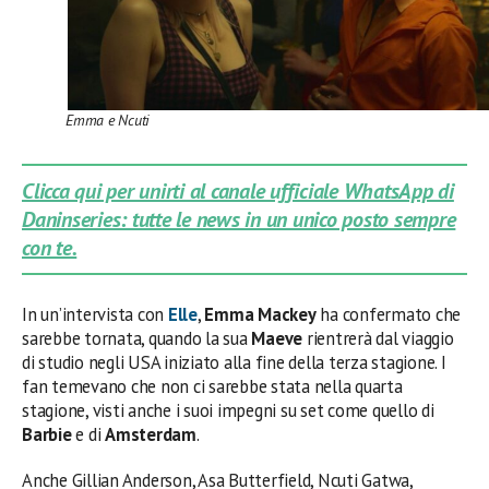
Emma e Ncuti
Clicca qui per unirti al canale ufficiale WhatsApp di
Daninseries: tutte le news in un unico posto sempre
con te.
In un’intervista con
Elle
,
Emma Mackey
ha confermato che
sarebbe tornata, quando la sua
Maeve
rientrerà dal viaggio
di studio negli USA iniziato alla fine della terza stagione. I
fan temevano che non ci sarebbe stata nella quarta
stagione, visti anche i suoi impegni su set come quello di
Barbie
e di
Amsterdam
.
Anche Gillian Anderson, Asa Butterfield, Ncuti Gatwa,