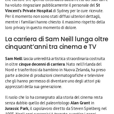
ha voluto ringraziare pubblicamente il personale del
St
Vincent’s Private Hospital
di Sydney per le cure ricevute.
Per il momento non sono stati diffusi ulteriori dettagli,
mentre i familiari hanno chiesto il massimo rispetto della
loro privacy in questo momento di dolore.
La carriera di Sam Neill lunga oltre
cinquant’anni tra cinema e TV
Sam Neill
lascia un’eredità artistica straordinaria costruita
in oltre
cinque decenni di carriera
. Nato nell’Irlanda del
Nord e trasferitosi da bambino in Nuova Zelanda, ha preso
parte a decine di produzioni cinematografiche e televisive
che gli hanno permesso di diventare uno degli attori più
apprezzati della sua generazione.
Il ruolo che lo ha consegnato alla storia del cinema resta
senza dubbio quello del paleontologo
Alan Grant
in
Jurassic Park
, il capolavoro diretto da Steven Spielberg nel
1993. Negli anni successivi è tornato a vestire i panni