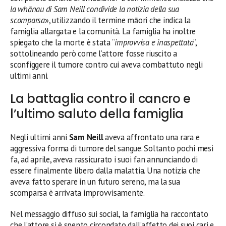
la whānau di Sam Neill condivide la notizia della sua
scomparsa
», utilizzando il termine māori che indica la
famiglia allargata e la comunità. La famiglia ha inoltre
spiegato che la morte è stata “
improvvisa e inaspettata
“,
sottolineando però come l’attore fosse riuscito a
sconfiggere il tumore contro cui aveva combattuto negli
ultimi anni.
La battaglia contro il cancro e
l’ultimo saluto della famiglia
Negli ultimi anni
Sam Neill
aveva affrontato una rara e
aggressiva forma di tumore del sangue. Soltanto pochi mesi
fa, ad aprile, aveva rassicurato i suoi fan annunciando di
essere finalmente libero dalla malattia. Una notizia che
aveva fatto sperare in un futuro sereno, ma la sua
scomparsa è arrivata improvvisamente.
Nel messaggio diffuso sui social, la famiglia ha raccontato
che l’attore si è spento circondato dall’affetto dei suoi cari e