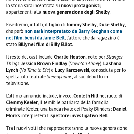
la storia sarà incentrata su
nuovi protagonisti
,
appartenenti alla
nuova generazione degli Shelby
.
Rivedremo, infatti, il
figlio di Tommy Shelby
,
Duke Shelby
,
che però
non sarà interpretato da Barry Keoghan come
nel film
, bensì da
Jamie Bell
, l’attore che da ragazzino è
stato
Billy nel film di Billy Elliot
.
Il resto del cast include
Charlie Heaton
, noto per
Stranger
Things
,
Jessica Brown Findlay
(
Downton Abbey
),
Lashana
Lynch
(
No Time to Die
) e
Lucy Karczewski
, conosciuta per lo
spettacolo teatrale
Stereophonic
, al suo debutto in
televisione.
L’ultimo annuncio include, invece,
Conleth Hill
nel ruolo di
Clemmy Keeler
, il temibile patriarca della famiglia
criminale Keeler, una banda rivale dei Peaky Blinders;
Daniel
Monks
interpreterà l’
ispettore investigativo Bell
.
Tra i nuovi volti che rappresenteranno la nuova generazione