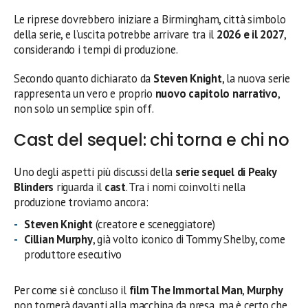
Le riprese dovrebbero iniziare a Birmingham, città simbolo
della serie, e l’uscita potrebbe arrivare tra il
2026 e il 2027
,
considerando i tempi di produzione.
Secondo quanto dichiarato da
Steven Knight
, la nuova serie
rappresenta un vero e proprio
nuovo capitolo narrativo
,
non solo un semplice spin off.
Cast del sequel: chi torna e chi no
Uno degli aspetti più discussi della
serie sequel di Peaky
Blinders
riguarda il
cast
. Tra i nomi coinvolti nella
produzione troviamo ancora:
Steven Knight
(creatore e sceneggiatore)
Cillian Murphy
, già volto iconico di Tommy Shelby, come
produttore esecutivo
Per come si è concluso il
film The Immortal Man
,
Murphy
non tornerà davanti alla macchina da presa, ma è certo che