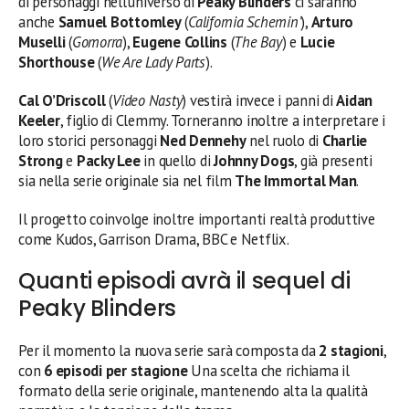
di personaggi nell’universo di
Peaky Blinders
ci saranno
anche
Samuel Bottomley
(
California Schemin’
),
Arturo
Muselli
(
Gomorra
),
Eugene Collins
(
The Bay
) e
Lucie
Shorthouse
(
We Are Lady Parts
).
Cal O’Driscoll
(
Video Nasty
) vestirà invece i panni di
Aidan
Keeler
, figlio di Clemmy. Torneranno inoltre a interpretare i
loro storici personaggi
Ned Dennehy
nel ruolo di
Charlie
Strong
e
Packy Lee
in quello di
Johnny Dogs
, già presenti
sia nella serie originale sia nel film
The Immortal Man
.
Il progetto coinvolge inoltre importanti realtà produttive
come Kudos, Garrison Drama, BBC e Netflix.
Quanti episodi avrà il sequel di
Peaky Blinders
Per il momento la nuova serie sarà composta da
2 stagioni
,
con
6 episodi per stagione
Una scelta che richiama il
formato della serie originale, mantenendo alta la qualità