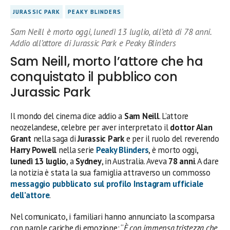
JURASSIC PARK
PEAKY BLINDERS
Sam Neill è morto oggi, lunedì 13 luglio, all’età di 78 anni.
Addio all’attore di Jurassic Park e Peaky Blinders
Sam Neill, morto l’attore che ha
conquistato il pubblico con
Jurassic Park
Il mondo del cinema dice addio a
Sam Neill
. L’attore
neozelandese, celebre per aver interpretato il
dottor Alan
Grant
nella saga di
Jurassic Park
e per il ruolo del reverendo
Harry Powell
nella serie
Peaky Blinders
, è morto oggi,
lunedì 13 luglio
, a
Sydney
, in Australia. Aveva
78 anni
. A dare
la notizia è stata la sua famiglia attraverso un commosso
messaggio pubblicato sul profilo Instagram ufficiale
dell’attore
.
Nel comunicato, i familiari hanno annunciato la scomparsa
con parole cariche di emozione: “
È con immensa tristezza che