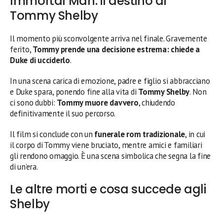
Immortal Man: il destino di
Tommy Shelby
Il momento più sconvolgente arriva nel finale. Gravemente
ferito,
Tommy prende una decisione estrema: chiede a
Duke di ucciderlo
.
In una scena carica di emozione, padre e figlio si abbracciano
e Duke spara, ponendo fine alla vita di
Tommy Shelby
. Non
ci sono dubbi:
Tommy muore davvero
, chiudendo
definitivamente il suo percorso.
Il film si conclude con un
funerale rom tradizionale
, in cui
il corpo di Tommy viene bruciato, mentre amici e familiari
gli rendono omaggio. È una scena simbolica che segna la fine
di un’era.
Le altre morti e cosa succede agli
Shelby