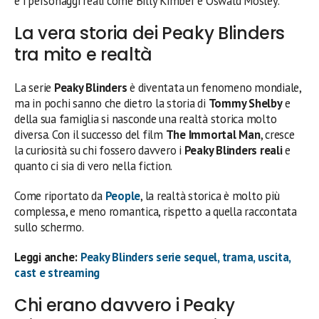
e i personaggi reali come Billy Kimber e Oswald Mosley.
La vera storia dei Peaky Blinders
tra mito e realtà
La serie
Peaky Blinders
è diventata un fenomeno mondiale,
ma in pochi sanno che dietro la storia di
Tommy Shelby
e
della sua famiglia si nasconde una realtà storica molto
diversa. Con il successo del film
The Immortal Man
, cresce
la curiosità su chi fossero davvero i
Peaky Blinders reali
e
quanto ci sia di vero nella fiction.
Come riportato da
People
, la realtà storica è molto più
complessa, e meno romantica, rispetto a quella raccontata
sullo schermo.
Leggi anche:
Peaky Blinders serie sequel, trama, uscita,
cast e streaming
Chi erano davvero i Peaky