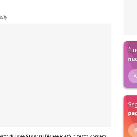
elly
È u
nu
A
Seg
pag
@
ista di
Love Story su Disney+
: età, altezza, carriera