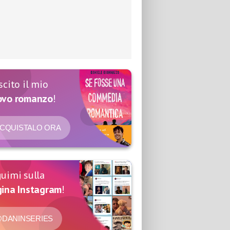
scito il mio
ovo romanzo
!
CQUISTALO ORA
uimi sulla
ina Instagram
!
DANINSERIES