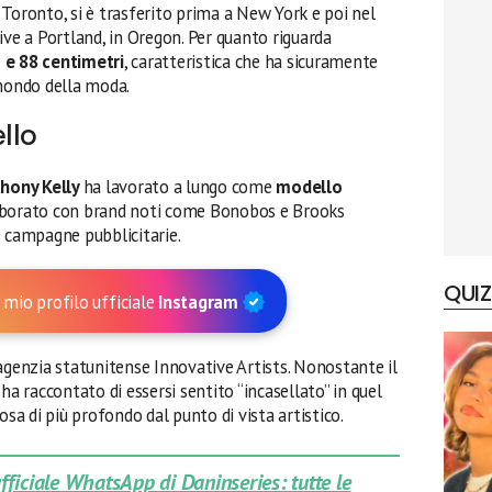
Toronto, si è trasferito prima a New York e poi nel
ive a Portland, in Oregon. Per quanto riguarda
 e 88 centimetri
, caratteristica che ha sicuramente
 mondo della moda.
llo
thony Kelly
ha lavorato a lungo come
modello
laborato con brand noti come Bonobos e Brooks
e campagne pubblicitarie.
QUIZ
 mio profilo ufficiale
Instagram
agenzia statunitense Innovative Artists. Nonostante il
ha raccontato di essersi sentito “incasellato” in quel
osa di più profondo dal punto di vista artistico.
 ufficiale WhatsApp di Daninseries: tutte le