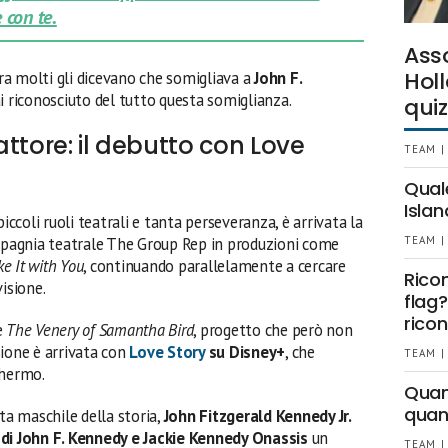
 con te.
Ass
Holl
era molti gli dicevano che somigliava a
John F.
i riconosciuto del tutto questa somiglianza.
quiz
ttore: il debutto con Love
TEAM |
Qual
Islan
 piccoli ruoli teatrali e tanta perseveranza, è arrivata la
ompagnia teatrale The Group Rep in produzioni come
TEAM |
ke It with You
, continuando parallelamente a cercare
Rico
isione.
flag?
ricon
e
The Venery of Samantha Bird
, progetto che però non
sione è arrivata con
Love Story
su Disney+
, che
TEAM |
chermo.
Quant
quan
ta maschile della storia,
John Fitzgerald Kennedy Jr.
 di John F. Kennedy e Jackie Kennedy Onassis
un
TEAM |