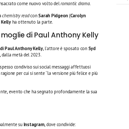
onsacrato come nuovo volto del
romantic drama
.
na
chemistry read
con
Sarah Pidgeon
(
Carolyn
,
Kelly
ha ottenuto la parte.
la moglie di Paul Anthony Kelly
 di Paul Anthony Kelly
, l’attore è sposato con
Syd
, dalla metà del 2023.
spesso condiviso sui social messaggi affettuosi
ragione per cui si sente “la versione più felice e più
ecente, evento che ha segnato profondamente la sua
ipalmente su
Instagram
, dove condivide: