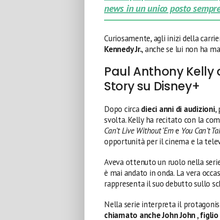
news in un unico posto sempre
Curiosamente, agli inizi della carri
Kennedy Jr.
, anche se lui non ha ma
Paul Anthony Kelly a
Story su Disney+
Dopo circa
dieci anni di audizioni
,
svolta. Kelly ha recitato con la c
Can’t Live Without ’Em
e
You Can’t Ta
opportunità per il cinema e la telev
Aveva ottenuto un ruolo nella seri
è mai andato in onda. La vera occa
rappresenta il suo debutto sullo s
Nella serie interpreta il protagonis
chiamato anche John John , figlio