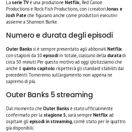
La
serie TV
è una produzione
Netflix
, Red Canoe
Productions e Rock Fish Productions, con i creatori
Jonas e
Josh Pate
che figurano anche come produttori esecutivi
assieme a Shannon Burke.
Numero e durata degli episodi
Outer Banks
si è sempre presentato agli abbonati
Netflix
con stagioni da 10
episodi
in totale, ciascuno della
durata
di
circa 50 minuti. Per questo motivo ad oggi ipotizziamo che
anche il
quinto capitolo
rispetterà gli standard stabiliti dai
precedenti. Torneremo sull’argomento non appena ne
sapremo di più.
Outer Banks 5 streaming
Dal momento che
Outer Banks
è stato ufficialmente
confermato per la
stagione 5
, sarà sempre
Netflix
ad
ospitare gli
episodi in streaming
, com’è stato per le quattro
già disponibili.