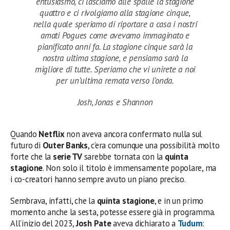
entusiasmo, ci lasciamo alle spalle la stagione
quattro e ci rivolgiamo alla stagione cinque,
nella quale speriamo di riportare a casa i nostri
amati Pogues come avevamo immaginato e
pianificato anni fa. La stagione cinque sarà la
nostra ultima stagione, e pensiamo sarà la
migliore di tutte. Speriamo che vi unirete a noi
per un’ultima remata verso l’onda.
Josh, Jonas e Shannon
Quando
Netflix
non aveva ancora confermato nulla sul
futuro di
Outer Banks
, c’era comunque una possibilità molto
forte che la
serie TV
sarebbe tornata con la
quinta
stagione
. Non solo il titolo è immensamente popolare, ma
i co-creatori hanno sempre avuto un piano preciso.
Sembrava, infatti, che la
quinta stagione
, e in un primo
momento anche la sesta, potesse essere già in programma.
All’inizio del 2023,
Josh Pate
aveva dichiarato a
Tudum
: