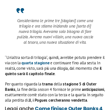
Consideriamo le prime tre [stagioni] come una
trilogia e ora stiamo iniziando una [sorta di]
nuova trilogia. Avevamo solo bisogno di fare
pulizia. Avremo nuovi villain, una nuova caccia
al tesoro, una nuova situazione di vita.
“Un’altra sorta di trilogia”, quindi, avrebbe potuto prendere il
via con la
quarta stagione
e continuare fino alla sesta. In
realtà, come visto, sarà più una dilogia, dal momento che
il
quinto sarà il capitolo finale
.
Per quanto riguarda la
trama
della
stagione 5 di Outer
Banks
, la fine della
season
4 fornisce le prime
anticipazioni
,
esattamente com’è stato con la terza e la quarta. In seguito
alla perdita di
JJ
,
i
Pogues
cercheranno vendetta
.
Leggi anche
Come finisce Outer Banks 4