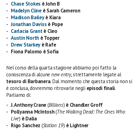
Chase Stokes
è
John B
Madelyn Cline
è Sarah Cameron
Madison Bailey
è Kiara
Jonathan Daviss
è Pope
Carlacia Grant
è Cleo
Austin North
è Topper
Drew Starkey
è Rafe
Fiona Palomo
è
Sofia
Nel corso della quarta stagione abbiamo poi fatto la
conoscenza di alcune
new entry
, strettamente legate al
tesoro di Barbanera
. Dal momento che questa storia non si
è conclusa, dovremmo ritrovarle negli
episodi finali
.
Parliamo di:
J. Anthony Crane
(
Billions
)
è Chandler Groff
Pollyanna McIntosh
(
The Walking Dead: The Ones Who
Live
)
è Dalia
Rigo Sanchez
(
Station 19
)
è Lightner