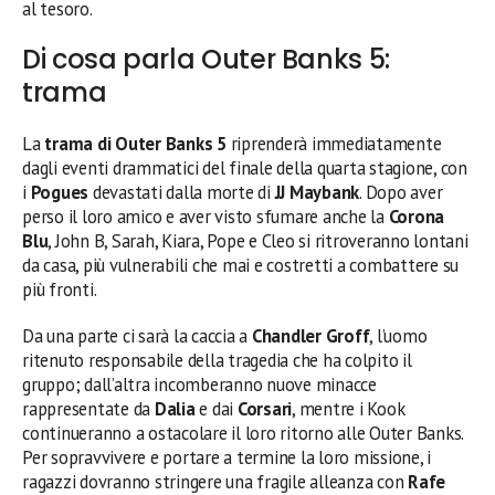
al tesoro.
Di cosa parla Outer Banks 5:
trama
La
trama di Outer Banks 5
riprenderà immediatamente
dagli eventi drammatici del finale della quarta stagione, con
i
Pogues
devastati dalla morte di
JJ Maybank
. Dopo aver
perso il loro amico e aver visto sfumare anche la
Corona
Blu
, John B, Sarah, Kiara, Pope e Cleo si ritroveranno lontani
da casa, più vulnerabili che mai e costretti a combattere su
più fronti.
Da una parte ci sarà la caccia a
Chandler Groff
, l’uomo
ritenuto responsabile della tragedia che ha colpito il
gruppo; dall’altra incomberanno nuove minacce
rappresentate da
Dalia
e dai
Corsari
, mentre i Kook
continueranno a ostacolare il loro ritorno alle Outer Banks.
Per sopravvivere e portare a termine la loro missione, i
ragazzi dovranno stringere una fragile alleanza con
Rafe