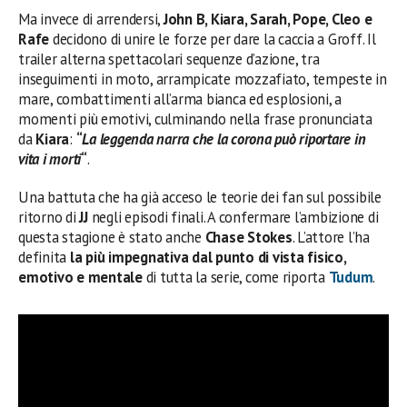
Ma invece di arrendersi,
John B, Kiara, Sarah, Pope, Cleo e
Rafe
decidono di unire le forze per dare la caccia a Groff. Il
trailer alterna spettacolari sequenze d’azione, tra
inseguimenti in moto, arrampicate mozzafiato, tempeste in
mare, combattimenti all’arma bianca ed esplosioni, a
momenti più emotivi, culminando nella frase pronunciata
da
Kiara
:
“
La leggenda narra che la corona può riportare in
vita i morti
“
.
Una battuta che ha già acceso le teorie dei fan sul possibile
ritorno di
JJ
negli episodi finali. A confermare l’ambizione di
questa stagione è stato anche
Chase Stokes
. L’attore l’ha
definita
la più impegnativa dal punto di vista fisico,
emotivo e mentale
di tutta la serie, come riporta
Tudum
.