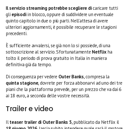
Il servizio streaming potrebbe scegliere di
caricare tutti
gli
episodi
in blocco, oppure di suddividere un eventuale
quinto capitolo in due o più parti. Nell’attesa di avere
ulteriori aggiornamenti, è possibile recuperare le stagioni
precedenti.
È sufficiente avvalersi, se già non lo si possiede, di una
sottoscrizione al servizio. Sfortunatamente
Netflix
ha
tolto il periodo di prova gratuito in Italia in maniera
definitiva già da tempo.
Di conseguenza per vedere
Outer Banks
, compresa la
quinta stagione
, dovrete per forza abbonarvi ad uno dei tre
piani che la piattaforma prevede, per un prezzo che va dai 6
ai 18 euro, a seconda delle vostre necessità.
Trailer e video
Il
teaser trailer di Outer Banks 5
, pubblicato da Netflix il
18 giugno 2026
, lascia subito intendere quale sarà il motore