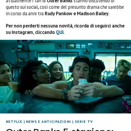
attualmente i fan di
Outer Banks
stanno discutendo di
questo sui social, così come del presunto drama che sarebbe
in corso da anni tra
Rudy Pankow e Madison Bailey
.
Per non perderti nessuna novità, ricorda di seguirci anche
su Instagram, cliccando
QUI
.
NETFLIX
|
NEWS E ANTICIPAZIONI
|
SERIE TV