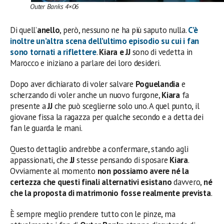
Outer Banks 4×06
Di quell’
anello
, però, nessuno ne ha più saputo nulla.
C’è
inoltre un’altra scena dell’ultimo episodio su cui i fan
sono tornati a riflettere
.
Kiara e JJ
sono di vedetta in
Marocco e iniziano a parlare dei loro desideri.
Dopo aver dichiarato di voler salvare
Poguelandia
e
scherzando di voler anche un nuovo furgone,
Kiara
fa
presente a
JJ
che può sceglierne solo uno. A quel punto, il
giovane fissa la ragazza per qualche secondo e a detta dei
fan le guarda le mani.
Questo dettaglio andrebbe a confermare, stando agli
appassionati, che
JJ
stesse pensando di sposare
Kiara
.
Ovviamente al momento
non possiamo avere né la
certezza che questi finali alternativi esistano
davvero,
né
che la proposta di matrimonio fosse realmente prevista
.
È sempre meglio prendere tutto con le pinze, ma